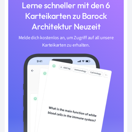
Lerne schneller mit den 6
Karteikarten zu Barock
Architektur Neuzeit
Melde dich kostenlos an, um Zugriff auf all unsere
Karteikarten zu erhalten.