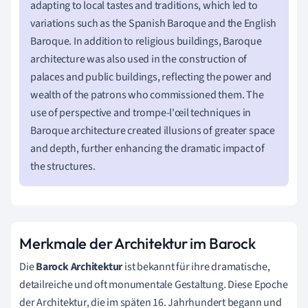
adapting to local tastes and traditions, which led to
variations such as the Spanish Baroque and the English
Baroque. In addition to religious buildings, Baroque
architecture was also used in the construction of
palaces and public buildings, reflecting the power and
wealth of the patrons who commissioned them. The
use of perspective and trompe-l'œil techniques in
Baroque architecture created illusions of greater space
and depth, further enhancing the dramatic impact of
the structures.
Merkmale der Architektur im Barock
Die
Barock Architektur
ist bekannt für ihre dramatische,
detailreiche und oft monumentale Gestaltung. Diese Epoche
der Architektur, die im späten 16. Jahrhundert begann und