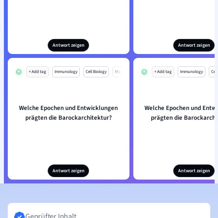
Antwort zeigen
Antwort zeigen
+ Add tag
Immunology
Cell Biology
Mo
+ Add tag
Immunology
Cell
Welche Epochen und Entwicklungen
Welche Epochen und Entw
prägten die Barockarchitektur?
prägten die Barockarchi
Antwort zeigen
Antwort zeigen
Geprüfter Inhalt