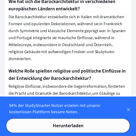
Wie hat sich die Barockarchitektur in verschiedenen
europäischen Ländern entwickelt?
Die Barockarchitektur entwickelte sich in Italien mit dramatischen
Formen und opulenten Dekorationen, während sie in Frankreich
durch Symmetrie und klassische Elemente geprägt war. In Spanien
und Portugal integrierte sie maurische Einflüsse, während in
Mitteleuropa, insbesondere in Deutschland und Österreich,
religiöse Gebäude mit aufwendigen Fresken und Skulpturen
dominierten.
Welche Rolle spielten religiöse und politische Einflüsse in
der Entwicklung der Barockarchitektur?
Religiöse Einflüsse, insbesondere die Gegenreformation, förderten
die Pracht und Dramatik der Barockarchitektur, um Gläubige zu
beeindrucken und zu inspirieren. Politisch nutzten Monarchen und
94% der StudySmarter-Nutzer erzielen mit unserer
Herrscher den Barockstil, um Macht und Autorität zu
kostenlosen Plattform bessere Noten.
demonstrieren, indem sie monumentale Gebäude und Paläste
errichteten, die ihre Herrschaft und den Staat repräsentierten.
Herunterladen