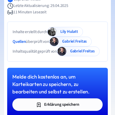
Letzte Aktualisierung: 29.04.2025
11 Minuten Lesezeit
Lily Hulatt
Inhalte erstellt durch
Gabriel Freitas
Quellen
überprüft von
Gabriel Freitas
Inhaltsqualität geprüft von
Melde dich kostenlos an, um
Karteikarten zu speichern, zu
bearbeiten und selbst zu erstellen.
Erklärung speichern