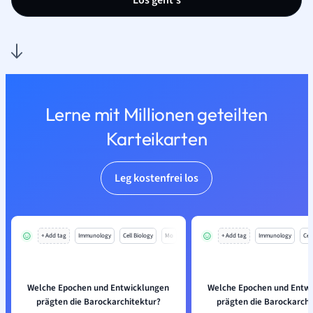
Los geht’s
Lerne mit Millionen geteilten
Karteikarten
Leg kostenfrei los
+ Add tag
Immunology
Cell Biology
Mo
+ Add tag
Immunology
Cell
Welche Epochen und Entwicklungen
Welche Epochen und Entw
prägten die Barockarchitektur?
prägten die Barockarchi