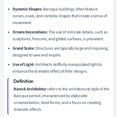
Dynamic Shapes:
Baroque buildings often feature
curves, ovals, and complex shapes that create a sense of
movement.
Ornate Decorations:
The use of intricate details, such as
sculptures, frescoes, and gilded surfaces, is prevalent.
Grand Scale:
Structures are typically large and imposing,
designed to awe and inspire.
Use of Light:
Architects skillfully manipulated light to
enhance the dramatic effect of their designs.
Barock Architektur
refers to the architectural style of the
Baroque period, characterized by elaborate
ornamentation, bold forms, and a focus on creating
dramatic effects.