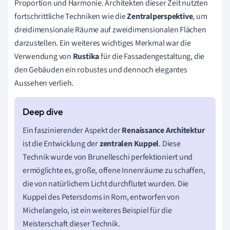
Proportion und Harmonie. Architekten dieser Zeit nutzten
fortschrittliche Techniken wie die
Zentralperspektive
, um
dreidimensionale Räume auf zweidimensionalen Flächen
darzustellen. Ein weiteres wichtiges Merkmal war die
Verwendung von
Rustika
für die Fassadengestaltung, die
den Gebäuden ein robustes und dennoch elegantes
Aussehen verlieh.
Ein faszinierender Aspekt der
Renaissance Architektur
ist die Entwicklung der
zentralen Kuppel
. Diese
Technik wurde von Brunelleschi perfektioniert und
ermöglichte es, große, offene Innenräume zu schaffen,
die von natürlichem Licht durchflutet wurden. Die
Kuppel des Petersdoms in Rom, entworfen von
Michelangelo, ist ein weiteres Beispiel für die
Meisterschaft dieser Technik.