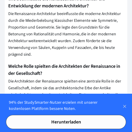
Entwicklung der modernen Architektur?
Die Renaissance-Architektur beeinflusste die moderne Architektur
durch die Wiederbelebung klassischer Elemente wie Symmetrie,
Proportion und Geometrie. Sie legte den Grundstein für die
Betonung von Rationalität und Harmonie, die in der modernen
Architektur weiterentwickelt wurden. Zudem förderte sie die
Verwendung von Säulen, Kuppeln und Fassaden, die bis heute
prägend sind.
Welche Rolle spielten die Architekten der Renaissance in
der Gesellschaft?
Die Architekten der Renaissance spielten eine zentrale Rolle in der
Gesellschaft, indem sie das architektonische Erbe der Antike
wiederbelebten und weiterentwickelten. Sie trugen zur kulturellen
Blütezeit bei, indem sie innovative Bauwerke schufen, die Ästhetik
94% der StudySmarter-Nutzer erzielen mit unserer
und Funktionalität vereinten, und beeinflussten das städtische
kostenlosen Plattform bessere Noten.
Leben sowie die soziale und politische Landschaft ihrer Zeit.
Herunterladen
Wie unterscheidet sich die Renaissance Architektur von