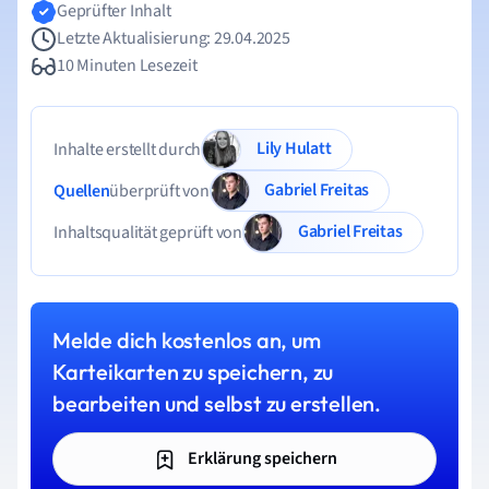
Geprüfter Inhalt
Letzte Aktualisierung: 29.04.2025
10 Minuten Lesezeit
Lily Hulatt
Inhalte erstellt durch
Gabriel Freitas
Quellen
überprüft von
Gabriel Freitas
Inhaltsqualität geprüft von
Melde dich kostenlos an, um
Karteikarten zu speichern, zu
bearbeiten und selbst zu erstellen.
Erklärung speichern