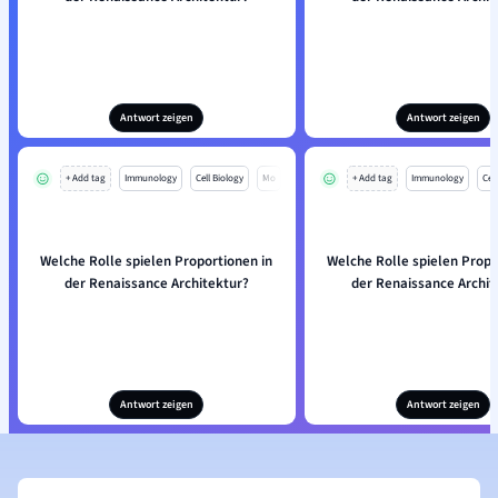
Antwort zeigen
Antwort zeigen
+ Add tag
Immunology
Cell Biology
Mo
+ Add tag
Immunology
Cell
Welche Rolle spielen Proportionen in
Welche Rolle spielen Propo
der Renaissance Architektur?
der Renaissance Archit
Antwort zeigen
Antwort zeigen