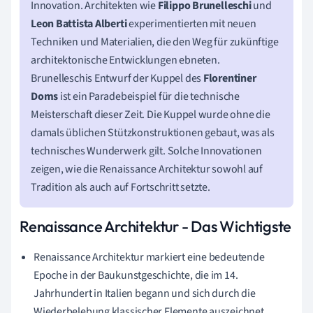
Innovation. Architekten wie
Filippo Brunelleschi
und
Leon Battista Alberti
experimentierten mit neuen
Techniken und Materialien, die den Weg für zukünftige
architektonische Entwicklungen ebneten.
Brunelleschis Entwurf der Kuppel des
Florentiner
Doms
ist ein Paradebeispiel für die technische
Meisterschaft dieser Zeit. Die Kuppel wurde ohne die
damals üblichen Stützkonstruktionen gebaut, was als
technisches Wunderwerk gilt. Solche Innovationen
zeigen, wie die Renaissance Architektur sowohl auf
Tradition als auch auf Fortschritt setzte.
Renaissance Architektur - Das Wichtigste
Renaissance Architektur markiert eine bedeutende
Epoche in der Baukunstgeschichte, die im 14.
Jahrhundert in Italien begann und sich durch die
Wiederbelebung klassischer Elemente auszeichnet.