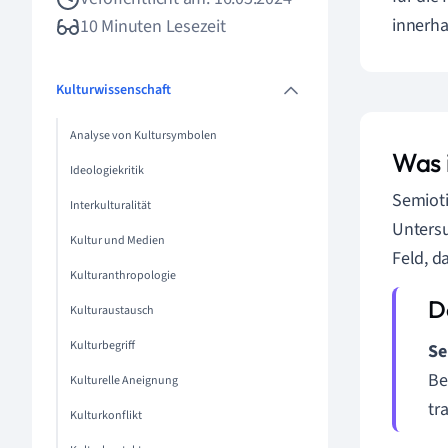
innerha
10 Minuten Lesezeit
Kulturwissenschaft
Analyse von Kultursymbolen
Was 
Ideologiekritik
Semioti
Interkulturalität
Untersu
Kultur und Medien
Feld, d
Kulturanthropologie
Kulturaustausch
Kulturbegriff
Se
Be
Kulturelle Aneignung
tr
Kulturkonflikt