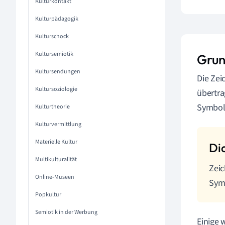
Kulturkontakt
Kulturpädagogik
Kulturschock
Kultursemiotik
Grun
Kultursendungen
Die Zei
Kultursoziologie
übertra
Symbole
Kulturtheorie
Kulturvermittlung
Materielle Kultur
Multikulturalität
Zeic
Online-Museen
Sym
Popkultur
Semiotik in der Werbung
Einige 