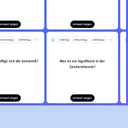
Antwort zeigen
Antwort zeigen
Immunology
Cell Biology
Mo
+ Add tag
Immunology
Cell Biology
Mo
ftigt sich die Semantik?
Was ist ein Signifikant in der
Zeichentheorie?
Antwort zeigen
Antwort zeigen