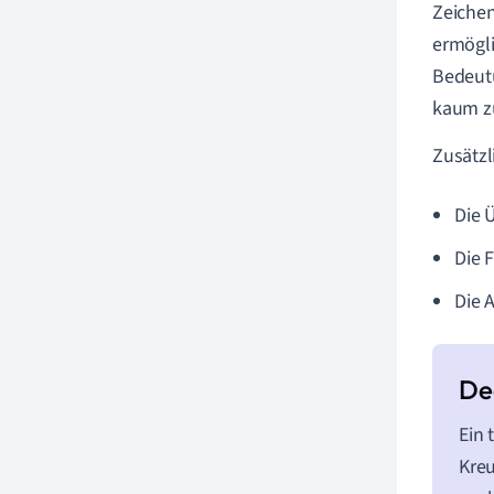
Zeichen
ermögli
Bedeutu
kaum zu
Zusätzl
Die 
Die 
Die 
Ein 
Kreu