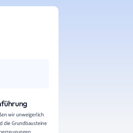
inführung
ßen wir unweigerlich
nd die Grundbausteine
Überzeugungen