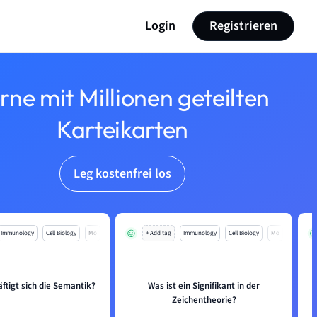
Login
Registrieren
rne mit Millionen geteilten
Karteikarten
Leg kostenfrei los
Immunology
Cell Biology
Mo
+ Add tag
Immunology
Cell Biology
Mo
ftigt sich die Semantik?
Was ist ein Signifikant in der
Zeichentheorie?