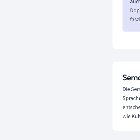
auc
Dopp
fasz
Sema
Die Sem
Sprache
entsch
wie Kul