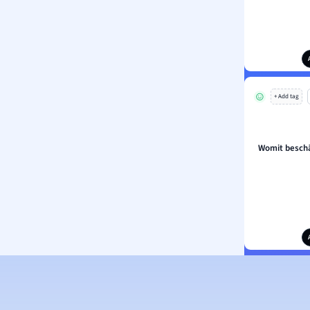
+ Add tag
Womit beschä