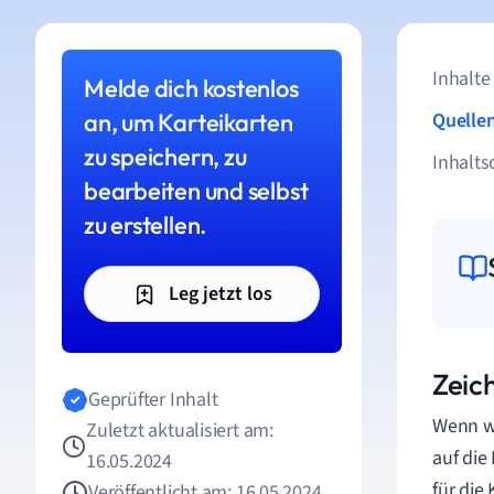
Inhalte
Melde dich kostenlos
an, um Karteikarten
Quelle
zu speichern, zu
Inhalts
bearbeiten und selbst
zu erstellen.
Leg jetzt los
Zeic
Geprüfter Inhalt
Wenn wi
Zuletzt aktualisiert am:
auf die
16.05.2024
für di
Veröffentlicht am: 16.05.2024