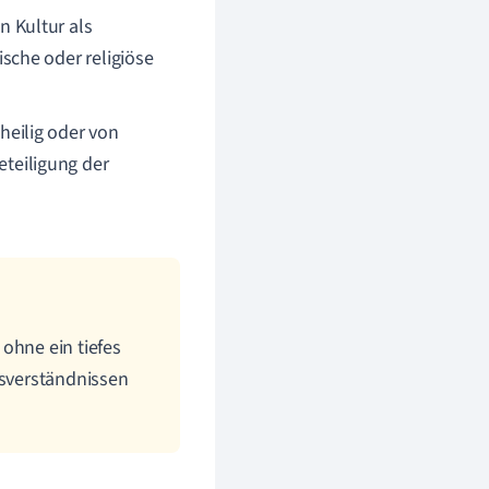
n Kultur als
ische oder religiöse
heilig oder von
teiligung der
ohne ein tiefes
ssverständnissen