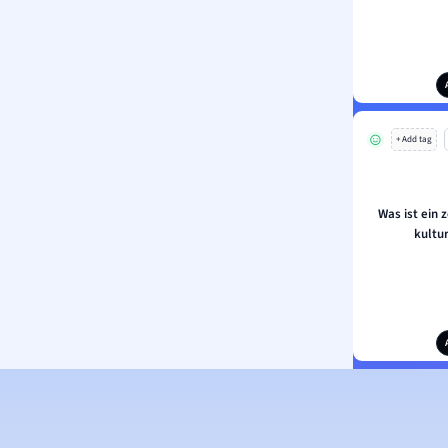
+ Add tag
Was ist ein 
kultu