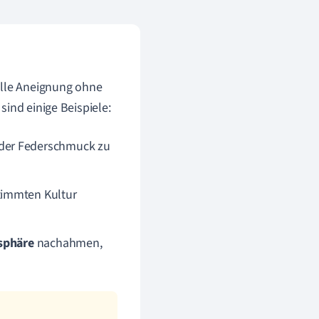
elle Aneignung ohne
ind einige Beispiele:
der Federschmuck zu
stimmten Kultur
sphäre
nachahmen,