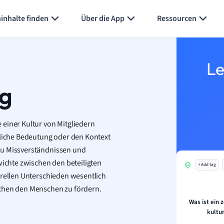
inhalte finden
Über die App
Ressourcen
Le
ng
 einer Kultur von Mitgliedern
iche Bedeutung oder den Kontext
zu Missverständnissen und
chte zwischen den beteiligten
+ Add tag
urellen Unterschieden wesentlich
schen den Menschen zu fördern.
Was ist ein 
kultu