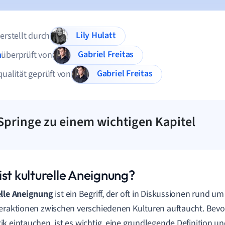
Lily Hulatt
 erstellt durch
Gabriel Freitas
n
überprüft von
Gabriel Freitas
qualität geprüft von
Springe zu einem wichtigen Kapitel
st kulturelle Aneignung?
elle Aneignung
ist ein Begriff, der oft in Diskussionen rund um
eraktionen zwischen verschiedenen Kulturen auftaucht. Bevor w
k eintauchen, ist es wichtig, eine grundlegende Definition un