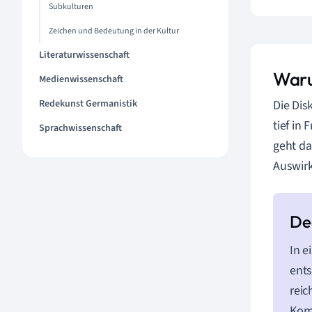
Subkulturen
Zeichen und Bedeutung in der Kultur
Literaturwissenschaft
Waru
Medienwissenschaft
Redekunst Germanistik
Die Dis
tief in
Sprachwissenschaft
geht da
Auswirk
In e
ents
reic
Komp