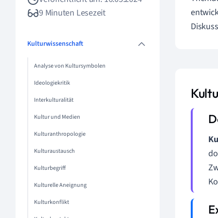
entwick
9 Minuten Lesezeit
Diskuss
Kulturwissenschaft
Analyse von Kultursymbolen
Ideologiekritik
Kultu
Interkulturalität
Kultur und Medien
Kulturanthropologie
Ku
Kulturaustausch
do
Zw
Kulturbegriff
Ko
Kulturelle Aneignung
Kulturkonflikt