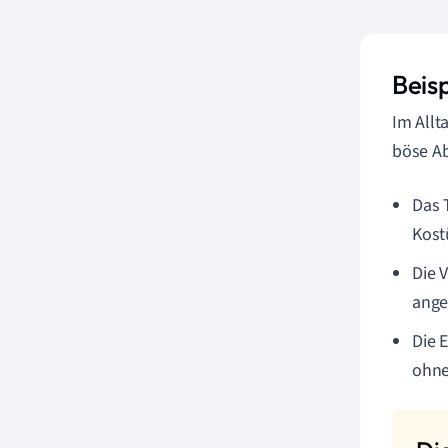
Beis
Im Allt
böse Ab
Das 
Kost
Die 
ange
Die 
ohne