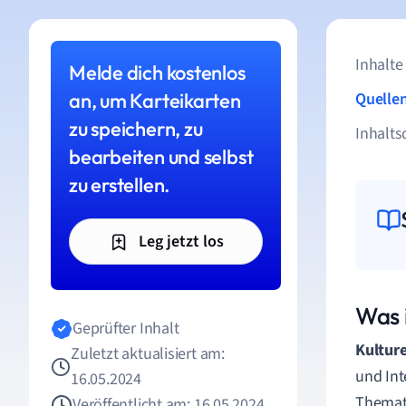
Inhalte
Melde dich kostenlos
an, um Karteikarten
Quelle
zu speichern, zu
Inhalts
bearbeiten und selbst
zu erstellen.
Leg jetzt los
Was i
Geprüfter Inhalt
Kultur
Zuletzt aktualisiert am:
und Int
16.05.2024
Themati
Veröffentlicht am: 16.05.2024