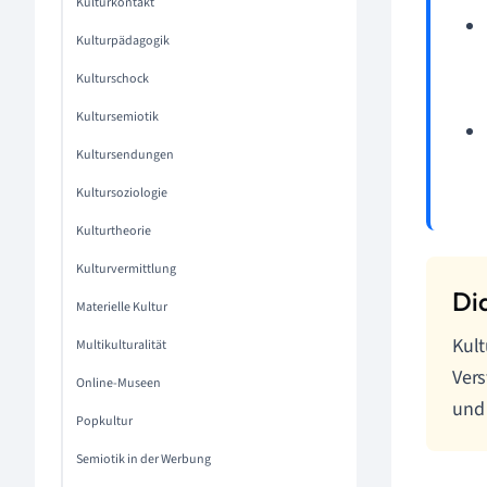
Kulturkontakt
Kulturpädagogik
Kulturschock
Kultursemiotik
Kultursendungen
Kultursoziologie
Kulturtheorie
Kulturvermittlung
Materielle Kultur
Kult
Multikulturalität
Vers
Online-Museen
und 
Popkultur
Semiotik in der Werbung