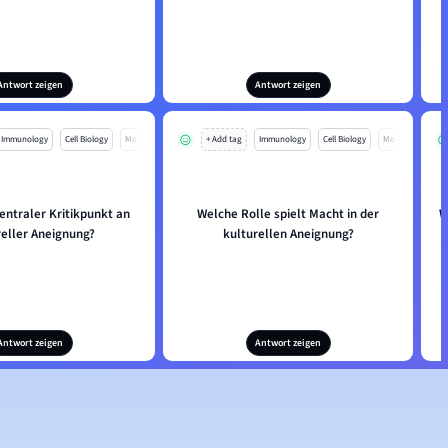
Antwort zeigen
Antwort zeigen
Immunology
Cell Biology
Mo
+ Add tag
Immunology
Cell Biology
Mo
zentraler Kritikpunkt an
Welche Rolle spielt Macht in der
W
reller Aneignung?
kulturellen Aneignung?
Antwort zeigen
Antwort zeigen