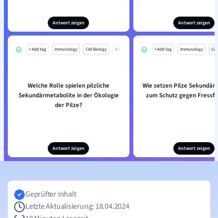
Antwort zeigen
Antwort zeigen
+ Add tag
Immunology
Cell Biology
Mo
+ Add tag
Immunology
Cell
Welche Rolle spielen pilzliche
Wie setzen Pilze Sekundär
Sekundärmetabolite in der Ökologie
zum Schutz gegen Fressfe
der Pilze?
Antwort zeigen
Antwort zeigen
Geprüfter Inhalt
Letzte Aktualisierung: 18.04.2024