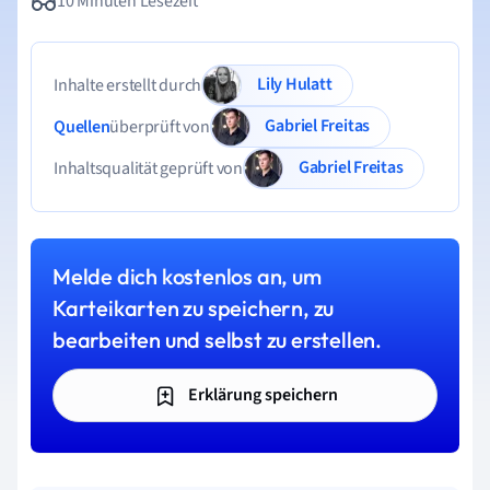
10 Minuten Lesezeit
Lily Hulatt
Inhalte erstellt durch
Gabriel Freitas
Quellen
überprüft von
Gabriel Freitas
Inhaltsqualität geprüft von
Melde dich kostenlos an, um
Karteikarten zu speichern, zu
bearbeiten und selbst zu erstellen.
Erklärung speichern