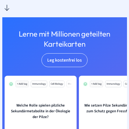
Lerne mit Millionen geteilten
Karteikarten
Leg kostenfrei los
+ Add tag
Immunology
Cell Biology
Mo
+ Add tag
Immunology
Cell
Welche Rolle spielen pilzliche
Wie setzen Pilze Sekundär
Sekundärmetabolite in der Ökologie
zum Schutz gegen Fressfe
der Pilze?