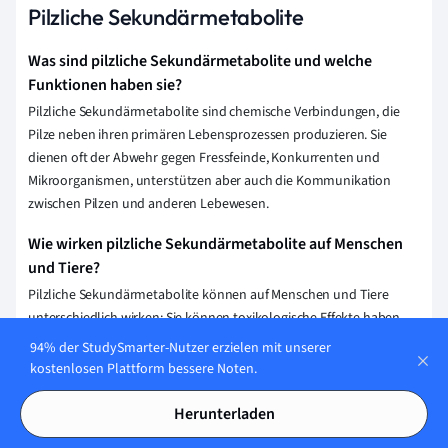
Pilzliche Sekundärmetabolite
Was sind pilzliche Sekundärmetabolite und welche
Funktionen haben sie?
Pilzliche Sekundärmetabolite sind chemische Verbindungen, die
Pilze neben ihren primären Lebensprozessen produzieren. Sie
dienen oft der Abwehr gegen Fressfeinde, Konkurrenten und
Mikroorganismen, unterstützen aber auch die Kommunikation
zwischen Pilzen und anderen Lebewesen.
Wie wirken pilzliche Sekundärmetabolite auf Menschen
und Tiere?
Pilzliche Sekundärmetabolite können auf Menschen und Tiere
unterschiedlich wirken: Sie können toxikologische Effekte haben,
die bis zur Lähmung oder zum Tod führen, antimikrobielle
94% der StudySmarter-Nutzer erzielen mit unserer
Eigenschaften besitzen, das Immunsystem beeinflussen oder als
kostenlosen Plattform bessere Noten.
psychotrope Substanzen das Bewusstsein verändern.
Herunterladen
Wie werden pilzliche Sekundärmetabolite in der Medizin