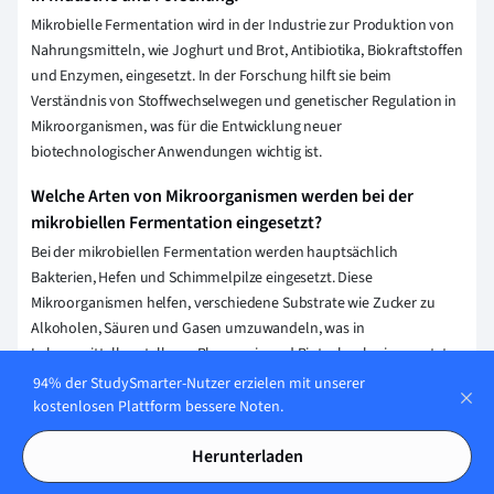
Mikrobielle Fermentation wird in der Industrie zur Produktion von
Nahrungsmitteln, wie Joghurt und Brot, Antibiotika, Biokraftstoffen
und Enzymen, eingesetzt. In der Forschung hilft sie beim
Verständnis von Stoffwechselwegen und genetischer Regulation in
Mikroorganismen, was für die Entwicklung neuer
biotechnologischer Anwendungen wichtig ist.
Welche Arten von Mikroorganismen werden bei der
mikrobiellen Fermentation eingesetzt?
Bei der mikrobiellen Fermentation werden hauptsächlich
Bakterien, Hefen und Schimmelpilze eingesetzt. Diese
Mikroorganismen helfen, verschiedene Substrate wie Zucker zu
Alkoholen, Säuren und Gasen umzuwandeln, was in
Lebensmittelherstellung, Pharmazie und Biotechnologie genutzt
wird.
94% der StudySmarter-Nutzer erzielen mit unserer
kostenlosen Plattform bessere Noten.
Wie kann man optimale Bedingungen für die mikrobielle
Fermentation schaffen und überwachen?
Herunterladen
Um optimale Bedingungen für die mikrobielle Fermentation zu