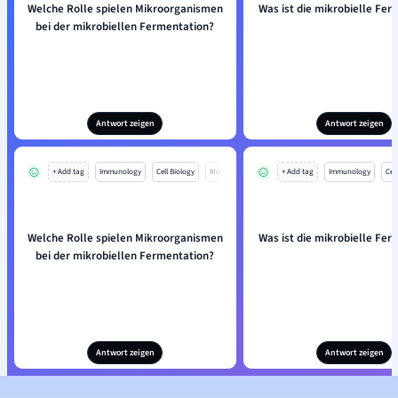
Welche Rolle spielen Mikroorganismen
Was ist die mikrobielle Fer
bei der mikrobiellen Fermentation?
Antwort zeigen
Antwort zeigen
+ Add tag
Immunology
Cell Biology
Mo
+ Add tag
Immunology
Cell
Welche Rolle spielen Mikroorganismen
Was ist die mikrobielle Fer
bei der mikrobiellen Fermentation?
Antwort zeigen
Antwort zeigen