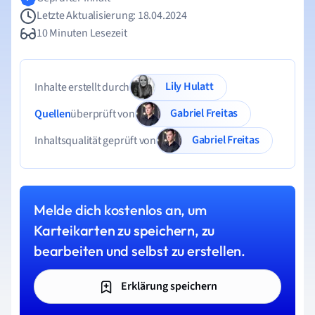
Letzte Aktualisierung: 18.04.2024
10 Minuten Lesezeit
Lily Hulatt
Inhalte erstellt durch
Gabriel Freitas
Quellen
überprüft von
Gabriel Freitas
Inhaltsqualität geprüft von
Melde dich kostenlos an, um
Karteikarten zu speichern, zu
bearbeiten und selbst zu erstellen.
Erklärung speichern