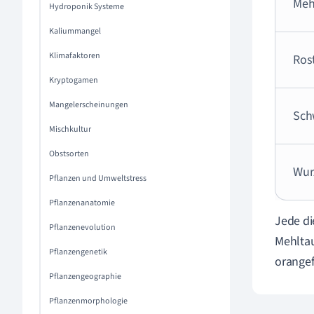
Meh
Hydroponik Systeme
Kaliummangel
Klimafaktoren
Ros
Kryptogamen
Mangelerscheinungen
Sch
Mischkultur
Obstsorten
Wur
Pflanzen und Umweltstress
Pflanzenanatomie
Jede di
Pflanzenevolution
Mehltau
Pflanzengenetik
orangef
Pflanzengeographie
Pflanzenmorphologie