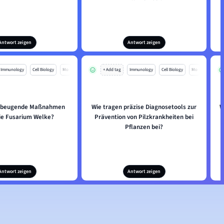
Antwort zeigen
Antwort zeigen
Immunology
Cell Biology
Mo
+ Add tag
Immunology
Cell Biology
Mo
orbeugende Maßnahmen
Wie tragen präzise Diagnosetools zur
W
ie Fusarium Welke?
Prävention von Pilzkrankheiten bei
Pflanzen bei?
Antwort zeigen
Antwort zeigen