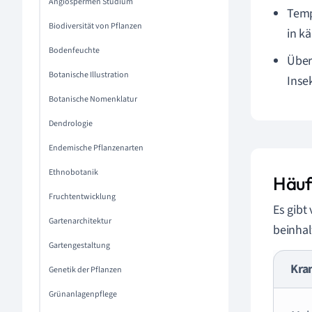
Angiospermen Studium
Temp
Biodiversität von Pflanzen
in k
Bodenfeuchte
Über
Botanische Illustration
Inse
Botanische Nomenklatur
Dendrologie
Endemische Pflanzenarten
Ethnobotanik
Häuf
Fruchtentwicklung
Es gibt
Gartenarchitektur
beinhal
Gartengestaltung
Kra
Genetik der Pflanzen
Grünanlagenpflege