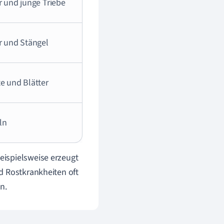
r und junge Triebe
r und Stängel
e und Blätter
ln
eispielsweise erzeugt
d Rostkrankheiten oft
n.