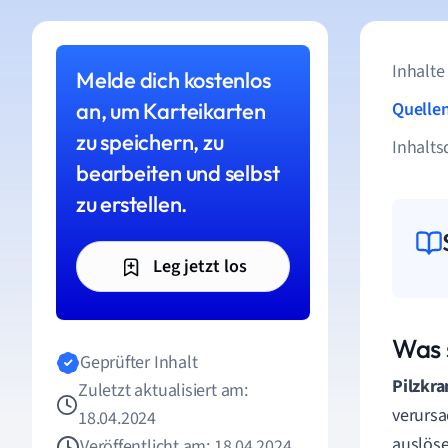
Inhalte
Melde dich kostenlos
an, um Karteikarten
Quelle
zu speichern, zu
Inhalts
bearbeiten und selbst
zu erstellen.
Leg jetzt los
Was 
Geprüfter Inhalt
Pilzkra
Zuletzt aktualisiert am:
verursa
18.04.2024
auslöse
Veröffentlicht am: 18.04.2024