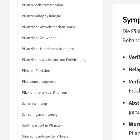
Pflanzenschutzmethoden
Pflanzenökophysiologie
Symp
Pflanzliche Abwehrmechanismen
Die Fäh
Pflanzliche Zellwände
Behandl
Pflanzliche Überlebensstrategien
Verf
Pflanzliches Wachstum und Entwicklung
Bela
Phloem-Funktion
Verf
Photomorphogenese
Früc
Pilzkrankheiten bei Pflanzen
Abst
Samenkeimung
ganz
Schädlingsmonitoring
Wurz
Stofftransport in Pflanzen
Pfla
Stressphysiologie der Pflanzen