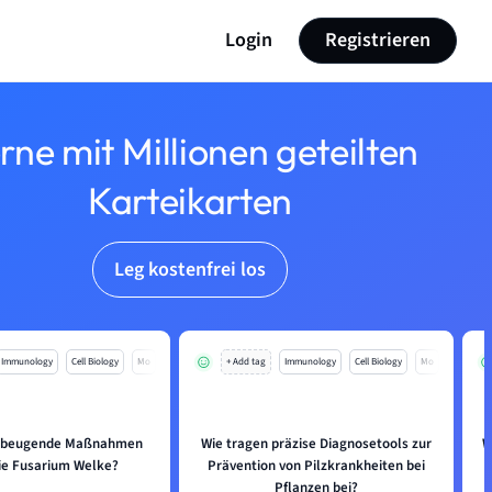
Login
Registrieren
rne mit Millionen geteilten
Karteikarten
Leg kostenfrei los
Immunology
Cell Biology
Mo
+ Add tag
Immunology
Cell Biology
Mo
orbeugende Maßnahmen
Wie tragen präzise Diagnosetools zur
W
ie Fusarium Welke?
Prävention von Pilzkrankheiten bei
Pflanzen bei?