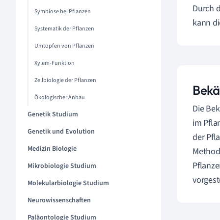
Durch 
Symbiose bei Pflanzen
kann di
Systematik der Pflanzen
Umtopfen von Pflanzen
Xylem-Funktion
Zellbiologie der Pflanzen
Bekä
Ökologischer Anbau
Die Bek
Genetik Studium
im Pfla
Genetik und Evolution
der Pfl
Medizin Biologie
Methode
Pflanz
Mikrobiologie Studium
vorgeste
Molekularbiologie Studium
Neurowissenschaften
Paläontologie Studium