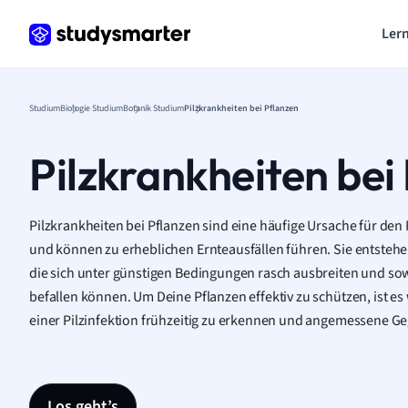
Lern
Studium
Biologie Studium
Botanik Studium
Pilzkrankheiten bei Pflanzen
Pilzkrankheiten bei
Pilzkrankheiten bei Pflanzen sind eine häufige Ursache für de
und können zu erheblichen Ernteausfällen führen. Sie entstehe
die sich unter günstigen Bedingungen rasch ausbreiten und sow
befallen können. Um Deine Pflanzen effektiv zu schützen, ist es
einer Pilzinfektion frühzeitig zu erkennen und angemessene 
Los geht’s