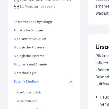
ernähre
11 Minuten Lesezeit
Wachstu
Anatomie und Physiologie
Aquatische Biologie
Biodiversität Studium
Ursa
Biologische Prozesse
Pilzkra
Biologische Systeme
infizie
Biophysik und Chemie
können 
Biotechnologie
Besonde
Botanik Studium
Luftfeu
Agroforstwirtschaft
Feuc
Anbauverfahren
verm