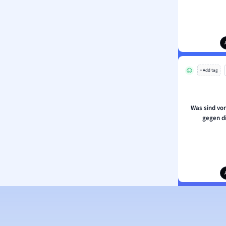
+ Add tag
Was sind v
gegen d