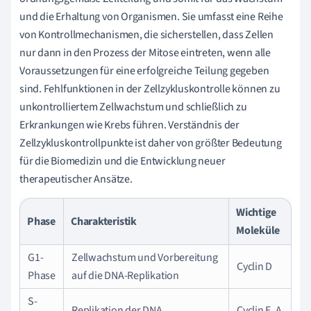
und die Erhaltung von Organismen. Sie umfasst eine Reihe
von Kontrollmechanismen, die sicherstellen, dass Zellen
nur dann in den Prozess der Mitose eintreten, wenn alle
Voraussetzungen für eine erfolgreiche Teilung gegeben
sind. Fehlfunktionen in der Zellzykluskontrolle können zu
unkontrolliertem Zellwachstum und schließlich zu
Erkrankungen wie Krebs führen. Verständnis der
Zellzykluskontrollpunkte ist daher von größter Bedeutung
für die Biomedizin und die Entwicklung neuer
therapeutischer Ansätze.
Wichtige
Phase
Charakteristik
Moleküle
G1-
Zellwachstum und Vorbereitung
Cyclin D
Phase
auf die DNA-Replikation
S-
Replikation der DNA
Cyclin E, A