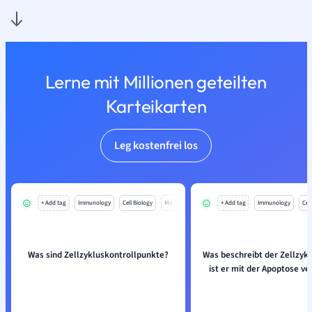
Lerne mit Millionen geteilten
Karteikarten
Leg kostenfrei los
+ Add tag
Immunology
Cell Biology
Mo
+ Add tag
Immunology
Cell
Was sind Zellzykluskontrollpunkte?
Was beschreibt der Zellzyk
ist er mit der Apoptose v