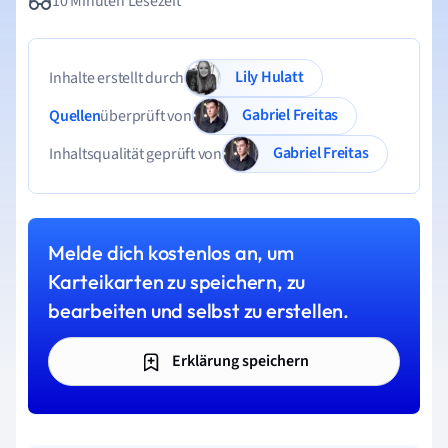
10 Minuten Lesezeit
Lily Hulatt
Inhalte erstellt durch
Gabriel Freitas
Quellen
überprüft von
Gabriel Freitas
Inhaltsqualität geprüft von
Melde dich kostenlos an, um
Karteikarten zu speichern, zu
bearbeiten und selbst zu erstellen.
Erklärung speichern