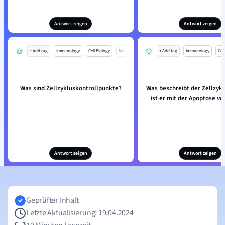
Antwort zeigen
Antwort zeigen
+ Add tag
Immunology
Cell Biology
Mo
+ Add tag
Immunology
Cell
Was sind Zellzykluskontrollpunkte?
Was beschreibt der Zellzyk
ist er mit der Apoptose v
Antwort zeigen
Antwort zeigen
Geprüfter Inhalt
Letzte Aktualisierung: 19.04.2024