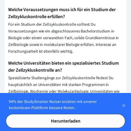
Welche Voraussetzungen muss ich für ein Studium der
Zellzykluskontrolle erfüllen?
Für ein Studium der Zellzykluskontrolle solltest Du
Voraussetzungen wie ein abgeschlossenes Bachelorstudium in
Biologie oder einem verwandten Fach, solide Grundkenntnisse in
Zellbiologie sowie in molekularer Biologie erfüllen. Interesse an
Forschungsarbeit ist ebenfalls wichtig.
Welche Universitäten bieten ein spezialisiertes Studium
der Zellzykluskontrolle an?
Spezialisierte Studiengänge zur Zellzykluskontrolle findest Du
hauptsächlich an Universitäten mit starken Programmen in
Zellbiologie, Biochemie oder Molekularbiologie. Universitäten wie
die Ludwig-Maximilians-Universität München, die Ruprecht-Karls-
94% der StudySmarter-Nutzer erzielen mit unserer
Universität Heidelberg und das Max-Planck-Institut bieten oft
kostenlosen Plattform bessere Noten.
relevante Forschungsmöglichkeiten und spezialisierte Kurse an.
Herunterladen
Was sind die Hauptinhalte eines Studiums der
Zellzykluskontrolle?