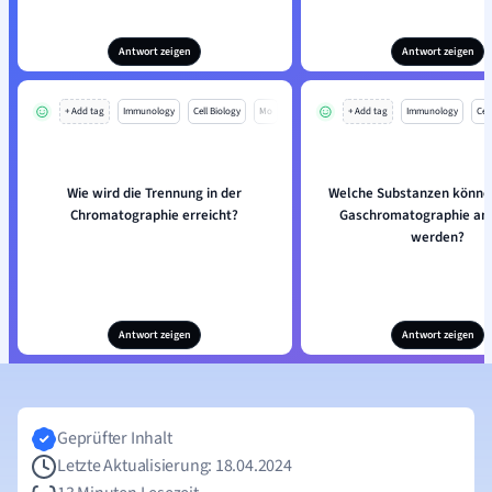
Antwort zeigen
Antwort zeigen
+ Add tag
Immunology
Cell Biology
Mo
+ Add tag
Immunology
Cell
Wie wird die Trennung in der
Welche Substanzen könne
Chromatographie erreicht?
Gaschromatographie ana
werden?
Antwort zeigen
Antwort zeigen
Geprüfter Inhalt
Letzte Aktualisierung: 18.04.2024