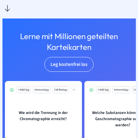
Lerne mit Millionen geteilten
Karteikarten
Leg kostenfrei los
+ Add tag
Immunology
Cell Biology
Mo
+ Add tag
Immunology
Cell
Wie wird die Trennung in der
Welche Substanzen könne
Chromatographie erreicht?
Gaschromatographie ana
werden?