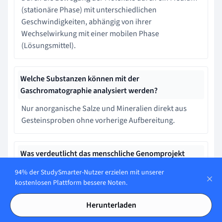
(stationäre Phase) mit unterschiedlichen
Geschwindigkeiten, abhängig von ihrer
Wechselwirkung mit einer mobilen Phase
(Lösungsmittel).
Welche Substanzen können mit der
Gaschromatographie analysiert werden?
Nur anorganische Salze und Mineralien direkt aus
Gesteinsproben ohne vorherige Aufbereitung.
Was verdeutlicht das menschliche Genomprojekt
über die Rolle der Chromatographie?
94% der StudySmarter-Nutzer erzielen mit unserer
Es beweist, dass Chromatographie veraltet und durch
kostenlosen Plattform bessere Noten.
neuere Technologien ersetzt worden ist.
Herunterladen