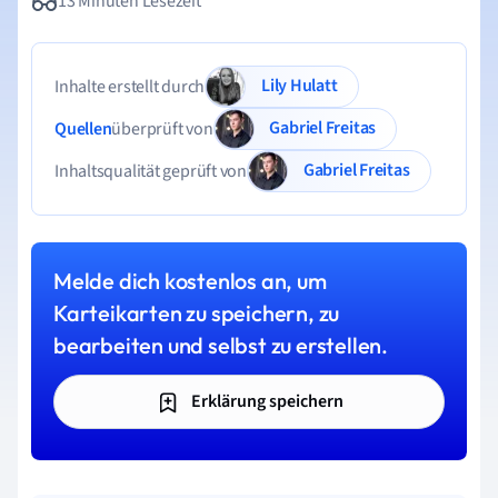
13 Minuten Lesezeit
Lily Hulatt
Inhalte erstellt durch
Gabriel Freitas
Quellen
überprüft von
Gabriel Freitas
Inhaltsqualität geprüft von
Melde dich kostenlos an, um
Karteikarten zu speichern, zu
bearbeiten und selbst zu erstellen.
Erklärung speichern