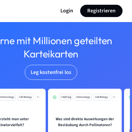
Login
Registrieren
rne mit Millionen geteilten
Karteikarten
Leg kostenfrei los
Immunology
Cell Biology
Mo
+ Add tag
Immunology
Cell Biology
Mo
rsteht man unter
Was sind direkte Auswirkungen der
linatorvielfalt?
Bestäubung durch Pollinatoren?
E