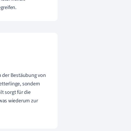
greifen.
an der Bestäubung von
etterlinge, sondern
t sorgt für die
 was wiederum zur