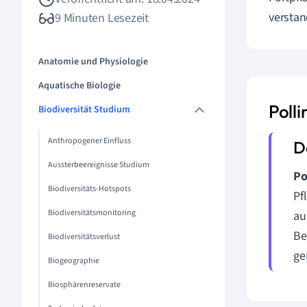
verstan
9 Minuten Lesezeit
Anatomie und Physiologie
Aquatische Biologie
Polli
Biodiversität Studium
Anthropogener Einfluss
Aussterbeereignisse Studium
Po
Biodiversitäts-Hotspots
Pf
Biodiversitätsmonitoring
au
Be
Biodiversitätsverlust
ge
Biogeographie
Biosphärenreservate