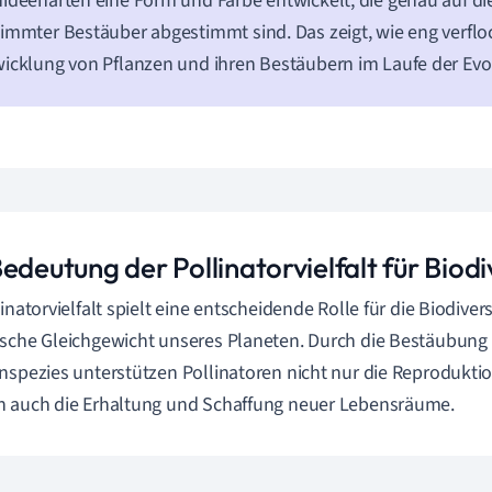
ideenarten eine Form und Farbe entwickelt, die genau auf di
immter Bestäuber abgestimmt sind. Das zeigt, wie eng verflo
icklung von Pflanzen und ihren Bestäubern im Laufe der Evo
edeutung der Pollinatorvielfalt für Biodi
linatorvielfalt spielt eine entscheidende Rolle für die Biodiver
sche Gleichgewicht unseres Planeten. Durch die Bestäubung v
nspezies unterstützen Pollinatoren nicht nur die Reproduktio
 auch die Erhaltung und Schaffung neuer Lebensräume.