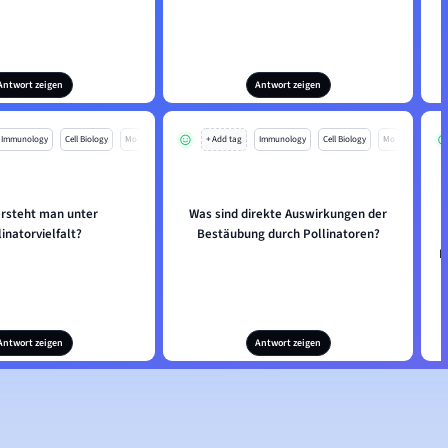
Antwort zeigen
Antwort zeigen
Immunology
Cell Biology
Mo
+ Add tag
Immunology
Cell Biology
Mo
rsteht man unter
Was sind direkte Auswirkungen der
linatorvielfalt?
Bestäubung durch Pollinatoren?
E
Antwort zeigen
Antwort zeigen