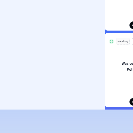
+ Add tag
Was ve
Pol