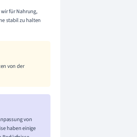
e wir für Nahrung,
e stabil zu halten
zen von der
e Anpassung von
ise haben einige