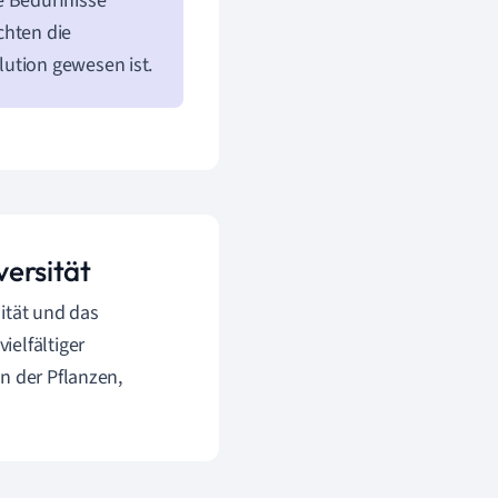
e Bedürfnisse
chten die
lution gewesen ist.
versität
sität und das
ielfältiger
n der Pflanzen,