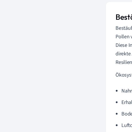
Best
Bestäub
Pollen 
Diese I
direkte
Resilien
Ökosyst
Nahr
Erha
Bode
Luftq