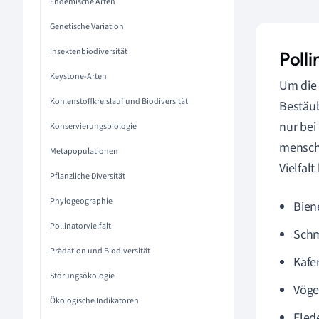
Endemische Arten
Genetische Variation
Insektenbiodiversität
Polli
Keystone-Arten
Um di
Kohlenstoffkreislauf und Biodiversität
Bestäub
nur bei
Konservierungsbiologie
menschl
Metapopulationen
Vielfalt
Pflanzliche Diversität
Phylogeographie
Bien
Pollinatorvielfalt
Schm
Prädation und Biodiversität
Käfe
Störungsökologie
Vögel
Ökologische Indikatoren
Fled