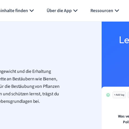
inhalte finden
Über die App
Ressourcen
Le
ichgewicht und die Erhaltung
ette an Bestäubern wie Bienen,
für die Bestäubung von Pflanzen
 und schützen lernst, trägst du
+ Add tag
Lebensgrundlagen bei.
Was ve
Pol