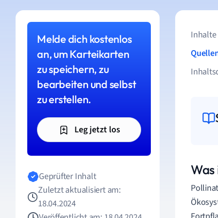
Inhalte
Melde dich kostenlos
an, um Karteikarten
Quelle
zu speichern, zu
Inhalts
bearbeiten und selbst
zu erstellen.
Leg jetzt los
Was i
Geprüfter Inhalt
Pollina
Zuletzt aktualisiert am:
Ökosyst
18.04.2024
Fortpfl
Veröffentlicht am: 18.04.2024