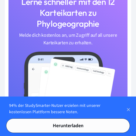
Lerne schneller mit den 12
Karteikarten zu
Phylogeographie
Melde dich kostenlos an, um Zugriff auf all unsere
Karteikarten zu erhalten.
94% der StudySmarter-Nutzer erzielen mit unserer
kostenlosen Plattform bessere Noten.
Herunterladen