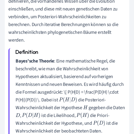
definieren, die vorhandenes Wissen über die Evolution
einschließen, und diese mit neuen genetischen Daten zu
verbinden, um Posteriori-Wahrscheinlichkeiten zu
berechnen. Durch iterative Berechnungen können so die
wahrscheinlichsten phylogenetischen Bäume erstellt
werden.
Bayes'sche Theorie
: Eine mathematische Regel, die
beschreibt, wie man die Wahrscheinlichkeit von
Hypothesen aktualisiert, basierend auf vorherigen
Kenntnissen und neuen Beweisen. Es wird häufig durch
die Formel ausgedrückt: \[ P(H|D) = \frac{P(D|H) \cdot
P(H)}{P(D)} \. Dabei ist
die Posteriori-
P
(
H
|
D
)
Wahrscheinlichkeit der Hypothese
gegeben die Daten
H
,
ist die Likelihood,
die Priori-
D
P
(
D
|
H
)
P
(
H
)
Wahrscheinlichkeit der Hypothese, und
ist die
P
(
D
)
Wahrscheinlichkeit der beobachteten Daten.