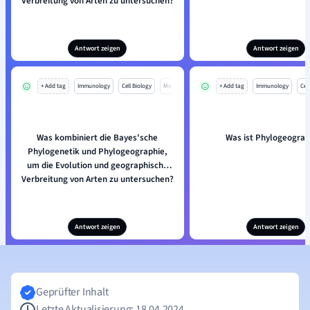
Verbreitung von Arten zu untersuchen?
Antwort zeigen
Antwort zeigen
+ Add tag
Immunology
Cell Biology
Mo
+ Add tag
Immunology
Cell
Was kombiniert die Bayes'sche
Was ist Phylogeograp
Phylogenetik und Phylogeographie,
um die Evolution und geographische
Verbreitung von Arten zu untersuchen?
Antwort zeigen
Antwort zeigen
Geprüfter Inhalt
Letzte Aktualisierung: 18.04.2024