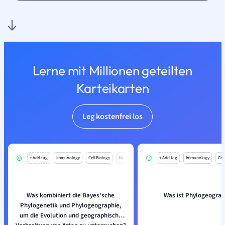
Lerne mit Millionen geteilten
Karteikarten
Leg kostenfrei los
+ Add tag
Immunology
Cell Biology
Mo
+ Add tag
Immunology
Cell
Was kombiniert die Bayes'sche
Was ist Phylogeograp
Phylogenetik und Phylogeographie,
um die Evolution und geographische