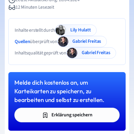
12 Minuten Lesezeit
Lily Hulatt
Inhalte erstellt durch
Gabriel Freitas
Quellen
überprüft von
Gabriel Freitas
Inhaltsqualität geprüft von
Melde dich kostenlos an, um
Karteikarten zu speichern, zu
bearbeiten und selbst zu erstellen.
Erklärung speichern