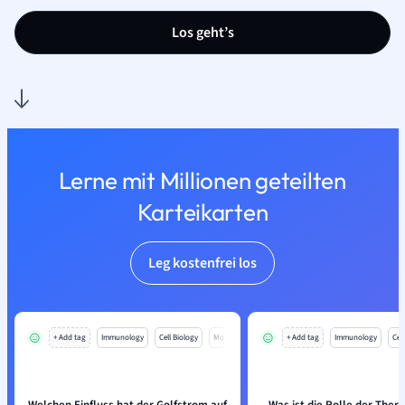
Los geht’s
Lerne mit Millionen geteilten
Karteikarten
Leg kostenfrei los
+ Add tag
Immunology
Cell Biology
Mo
+ Add tag
Immunology
Cell