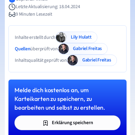
Letzte Aktualisierung: 18.04.2024
9 Minuten Lesezeit
Lily Hulatt
Inhalte erstellt durch
Gabriel Freitas
Quellen
überprüft von
Gabriel Freitas
Inhaltsqualität geprüft von
Melde dich kostenlos an, um
Karteikarten zu speichern, zu
bearbeiten und selbst zu erstellen.
Erklärung speichern