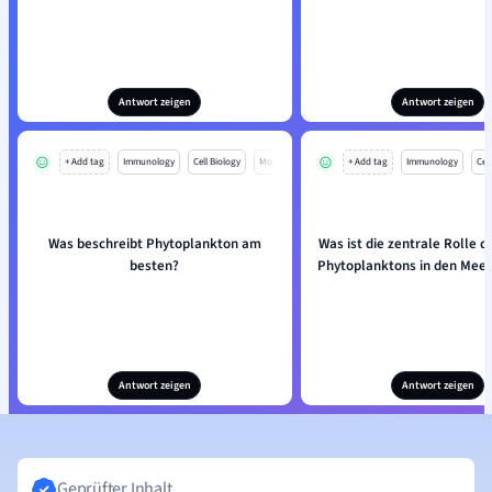
Antwort zeigen
Antwort zeigen
+ Add tag
Immunology
Cell Biology
Mo
+ Add tag
Immunology
Cell
Was beschreibt Phytoplankton am
Was ist die zentrale Rolle 
besten?
Phytoplanktons in den Mee
Antwort zeigen
Antwort zeigen
Geprüfter Inhalt