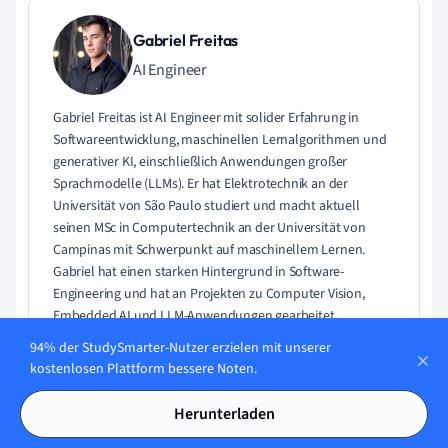
Gabriel Freitas
AI Engineer
Gabriel Freitas ist AI Engineer mit solider Erfahrung in
Softwareentwicklung, maschinellen Lernalgorithmen und
generativer KI, einschließlich Anwendungen großer
Sprachmodelle (LLMs). Er hat Elektrotechnik an der
Universität von São Paulo studiert und macht aktuell
seinen MSc in Computertechnik an der Universität von
Campinas mit Schwerpunkt auf maschinellem Lernen.
Gabriel hat einen starken Hintergrund in Software-
Engineering und hat an Projekten zu Computer Vision,
Embedded AI und LLM-Anwendungen gearbeitet.
94% der StudySmarter-Nutzer erzielen mit unserer
Lerne Gabriel kennen
kostenlosen Plattform bessere Noten.
Herunterladen