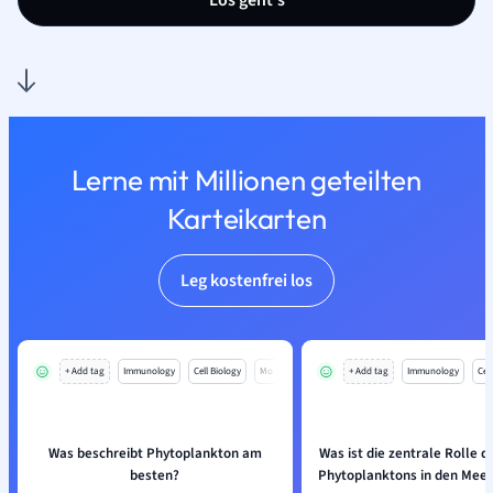
Los geht’s
Lerne mit Millionen geteilten
Karteikarten
Leg kostenfrei los
+ Add tag
Immunology
Cell Biology
Mo
+ Add tag
Immunology
Cell
Was beschreibt Phytoplankton am
Was ist die zentrale Rolle 
besten?
Phytoplanktons in den Mee