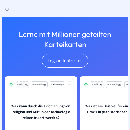
Lerne mit Millionen geteilten
Karteikarten
Leg kostenfrei los
+ Add tag
Immunology
Cell Biology
Mo
+ Add tag
Immunology
Cell
Was kann durch die Erforschung von
Was ist ein Beispiel für ein
Religion und Kult in der Archäologie
Praxis in prähistorischen 
rekonstruiert werden?