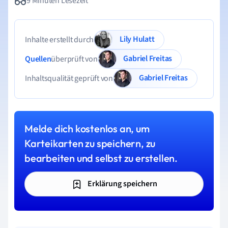
9 Minuten Lesezeit
Lily Hulatt
Inhalte erstellt durch
Gabriel Freitas
Quellen
überprüft von
Gabriel Freitas
Inhaltsqualität geprüft von
Melde dich kostenlos an, um
Karteikarten zu speichern, zu
bearbeiten und selbst zu erstellen.
Erklärung speichern