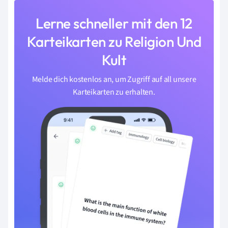
Lerne schneller mit den 12
Karteikarten zu Religion Und
Kult
Melde dich kostenlos an, um Zugriff auf all unsere
Karteikarten zu erhalten.