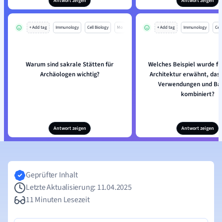
Antwort zeigen
Antwort zeigen
+ Add tag
Immunology
Cell Biology
Mo
+ Add tag
Immunology
Cell
Warum sind sakrale Stätten für
Welches Beispiel wurde fü
Archäologen wichtig?
Architektur erwähnt, das
Verwendungen und Bau
kombiniert?
Antwort zeigen
Antwort zeigen
Geprüfter Inhalt
Letzte Aktualisierung: 11.04.2025
11 Minuten Lesezeit