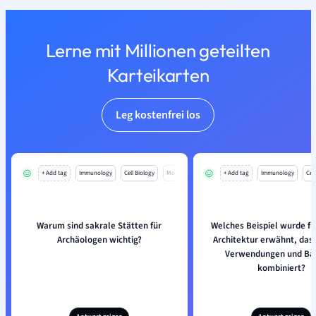
Lerne mit Millionen geteilten
Karteikarten
Leg kostenfrei los
+ Add tag
Immunology
Cell Biology
Mo
+ Add tag
Immunology
Cell
Warum sind sakrale Stätten für
Welches Beispiel wurde fü
Archäologen wichtig?
Architektur erwähnt, das
Verwendungen und Bau
kombiniert?