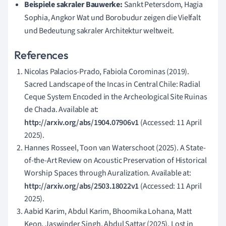
Beispiele sakraler Bauwerke:
Sankt Petersdom, Hagia
Sophia, Angkor Wat und Borobudur zeigen die Vielfalt
und Bedeutung sakraler Architektur weltweit.
References
Nicolas Palacios-Prado, Fabiola Corominas (2019).
Sacred Landscape of the Incas in Central Chile: Radial
Ceque System Encoded in the Archeological Site Ruinas
de Chada. Available at:
http://arxiv.org/abs/1904.07906v1
(Accessed: 11 April
2025).
Hannes Rosseel, Toon van Waterschoot (2025). A State-
of-the-Art Review on Acoustic Preservation of Historical
Worship Spaces through Auralization. Available at:
http://arxiv.org/abs/2503.18022v1
(Accessed: 11 April
2025).
Aabid Karim, Abdul Karim, Bhoomika Lohana, Matt
Keon, Jaswinder Singh, Abdul Sattar (2025). Lost in