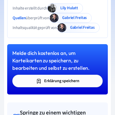
Lily Hulatt
Inhalte erstellt durch
Gabriel Freitas
Quellen
überprüft von
Gabriel Freitas
Inhaltsqualität geprüft von
Melde dich kostenlos an, um
Karteikarten zu speichern, zu
bearbeiten und selbst zu erstellen.
Erklärung speichern
Springe zu einem wichtigen