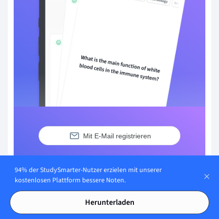
Mit E-Mail registrieren
Du hast bereits ein Konto?
Anmelden
94% der StudySmarter-Nutzer erzielen mit unserer
kostenlosen Plattform bessere Noten.
Herunterladen
Häufig gestellte Fragen zum Thema