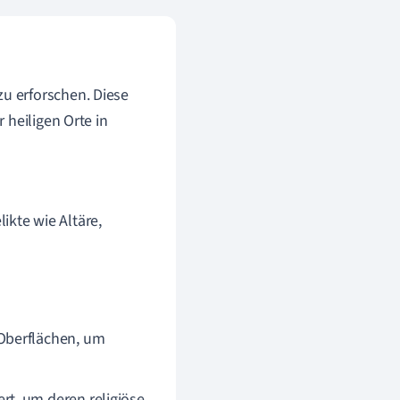
n
u erforschen. Diese
 heiligen Orte in
ikte wie Altäre,
Oberflächen, um
t, um deren religiöse