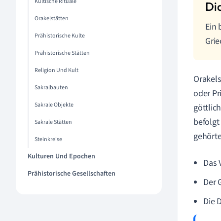
Kultische Rituale
Orakelstätten
Ein 
Prähistorische Kulte
Grie
Prähistorische Stätten
Religion Und Kult
Orakels
Sakralbauten
oder Pr
Sakrale Objekte
göttlic
befolgt
Sakrale Stätten
gehörte
Steinkreise
Kulturen Und Epochen
Das 
Prähistorische Gesellschaften
Der 
Die 