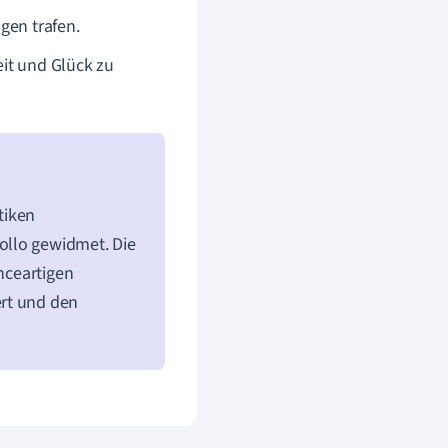
gen trafen.
it und Glück zu
tiken
ollo gewidmet. Die
anceartigen
ert und den