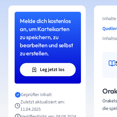
Inhalte
Melde dich kostenlos
an, um Karteikarten
Quelle
zu speichern, zu
Inhalts
bearbeiten und selbst
zu erstellen.
Leg jetzt los
Orak
Geprüfter Inhalt
Orakels
Zuletzt aktualisiert am:
die spi
11.04.2025
Veröffentlicht am: 08.08.2024