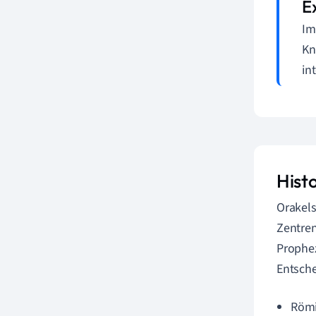
Im
Kn
int
Hist
Orakels
Zentren
Prophez
Entsche
Römi