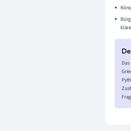
Köni
Bürg
klär
Das 
Grie
Pyth
Zust
Frag