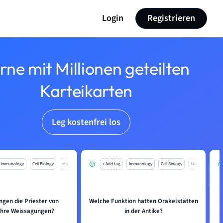
Login
Registrieren
rne mit Millionen geteilten
Karteikarten
Leg kostenfrei los
Immunology
Cell Biology
Mo
+ Add tag
Immunology
Cell Biology
Mo
ngen die Priester von
Welche Funktion hatten Orakelstätten
ihre Weissagungen?
in der Antike?