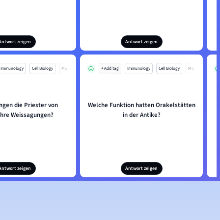
Antwort zeigen
Antwort zeigen
Immunology
Cell Biology
Mo
+ Add tag
Immunology
Cell Biology
Mo
ngen die Priester von
Welche Funktion hatten Orakelstätten
ihre Weissagungen?
in der Antike?
Antwort zeigen
Antwort zeigen