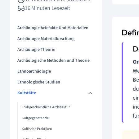
16 Minuten Lesezeit
Archäologie Artefakte Und Materialien
Defi
Archäologie Materialforschung
Archäologie Theorie
Archäologische Methoden und Theorie
Or
We
Ethnoarchäologie
Be
Ethnologische Studien
du
Kultstätte
ei
in
Frühgeschichtliche Architektur
fu
Kultgegenstände
Kultische Praktiken