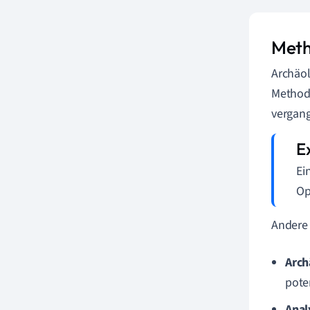
Meth
Archäol
Methode
vergang
Ei
Op
Andere
Arch
poten
Anal