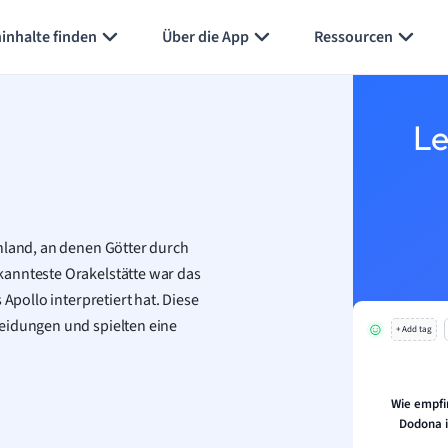
inhalte finden
Über die App
Ressourcen
Le
enland, an denen Götter durch
kannteste Orakelstätte war das
 Apollo interpretiert hat. Diese
eidungen und spielten eine
+ Add tag
Wie empfi
Dodona 