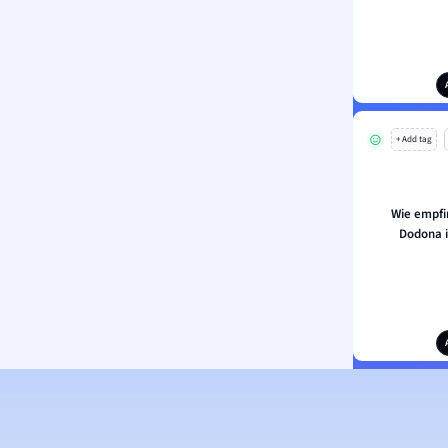
+ Add tag
Wie empfi
Dodona 