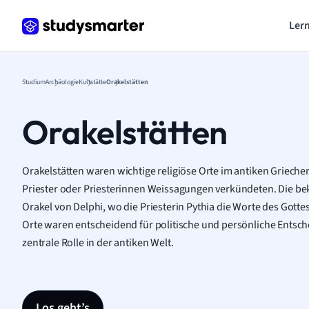
Lern
Studium
Archäologie
Kultstätte
Orakelstätten
Orakelstätten
Orakelstätten waren wichtige religiöse Orte im antiken Griech
Priester oder Priesterinnen Weissagungen verkündeten. Die be
Orakel von Delphi, wo die Priesterin Pythia die Worte des Gottes
Orte waren entscheidend für politische und persönliche Entsch
zentrale Rolle in der antiken Welt.
Los geht’s