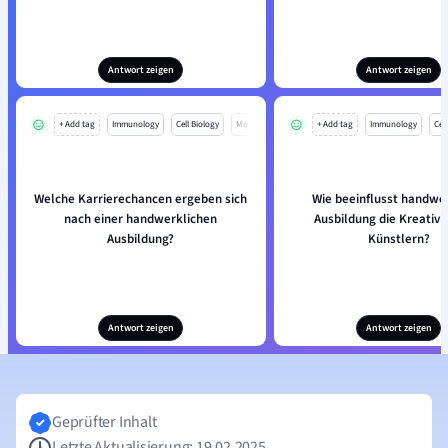
Antwort zeigen
Antwort zeigen
+ Add tag
Immunology
Cell Biology
Mo
+ Add tag
Immunology
Cell
Welche Karrierechancen ergeben sich
Wie beeinflusst handwe
nach einer handwerklichen
Ausbildung die Kreativi
Ausbildung?
Künstlern?
Antwort zeigen
Antwort zeigen
Geprüfter Inhalt
Letzte Aktualisierung: 19.02.2025