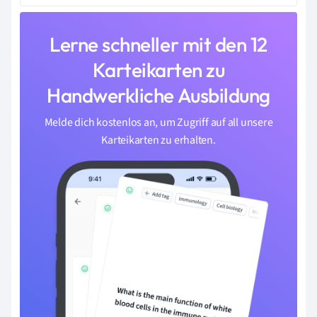
Lerne schneller mit den 12
Karteikarten zu
Handwerkliche Ausbildung
Melde dich kostenlos an, um Zugriff auf all unsere
Karteikarten zu erhalten.