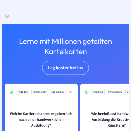
Lerne mit Millionen geteilten
Karteikarten
Leg kostenfrei los
+ Add tag
Immunology
Cell Biology
Mo
+ Add tag
Immunology
Cell
Welche Karrierechancen ergeben sich
Wie beeinflusst handwe
nach einer handwerklichen
Ausbildung die Kreativi
Ausbildung?
Künstlern?