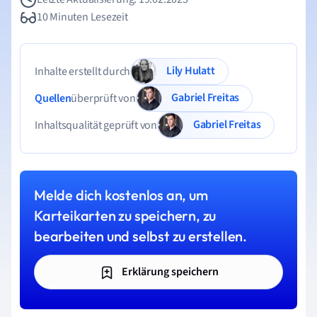
10 Minuten Lesezeit
Lily Hulatt
Inhalte erstellt durch
Gabriel Freitas
Quellen
überprüft von
Gabriel Freitas
Inhaltsqualität geprüft von
Melde dich kostenlos an, um
Karteikarten zu speichern, zu
bearbeiten und selbst zu erstellen.
Erklärung speichern