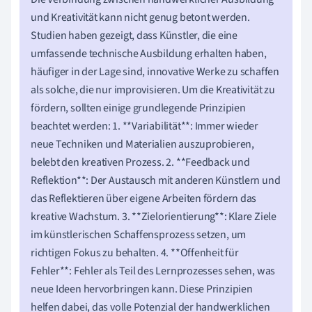
und Kreativität kann nicht genug betont werden.
Studien haben gezeigt, dass Künstler, die eine
umfassende technische Ausbildung erhalten haben,
häufiger in der Lage sind, innovative Werke zu schaffen
als solche, die nur improvisieren. Um die Kreativität zu
fördern, sollten einige grundlegende Prinzipien
beachtet werden: 1. **Variabilität**: Immer wieder
neue Techniken und Materialien auszuprobieren,
belebt den kreativen Prozess. 2. **Feedback und
Reflektion**: Der Austausch mit anderen Künstlern und
das Reflektieren über eigene Arbeiten fördern das
kreative Wachstum. 3. **Zielorientierung**: Klare Ziele
im künstlerischen Schaffensprozess setzen, um
richtigen Fokus zu behalten. 4. **Offenheit für
Fehler**: Fehler als Teil des Lernprozesses sehen, was
neue Ideen hervorbringen kann. Diese Prinzipien
helfen dabei, das volle Potenzial der handwerklichen