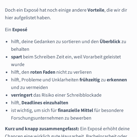
Doch ein Exposé hat noch einige andere
Vorteile
, die wir dir
hier aufgelistet haben.
Ein
Exposé
hilft, deine Gedanken zu sortieren und den
Überblick
zu
behalten
spart
beim Schreiben Zeit ein, weil Vorarbeit geleistet
wurde
hilft, den
roten
Faden
nicht zu verlieren
hilft, Probleme und Unklarheiten
frühzeitig
zu
erkennen
und zu vermeiden
verringert
das Risiko einer Schreibblockade
hilft,
Deadlines einzuhalten
ist wichtig, um sich für
finanzielle
Mittel
für besondere
Forschungsunternehmen zu bewerben
Kurz und knapp zusammengefasst:
Ein Exposé erhöht deine
Chancen eine wirklich gute Hausarbeit, Bachelorarbeit oder