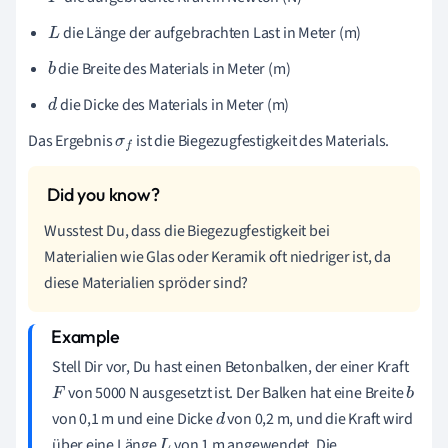
die Länge der aufgebrachten Last in Meter (m)
L
die Breite des Materials in Meter (m)
b
die Dicke des Materials in Meter (m)
d
Das Ergebnis
ist die Biegezugfestigkeit des Materials.
σ
f
Wusstest Du, dass die Biegezugfestigkeit bei
Materialien wie Glas oder Keramik oft niedriger ist, da
diese Materialien spröder sind?
Stell Dir vor, Du hast einen Betonbalken, der einer Kraft
von 5000 N ausgesetzt ist. Der Balken hat eine Breite
F
b
von 0,1 m und eine Dicke
von 0,2 m, und die Kraft wird
d
über eine Länge
von 1 m angewendet. Die
L