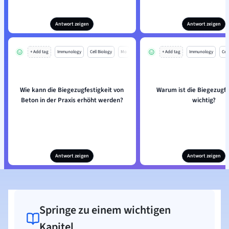
Antwort zeigen
Antwort zeigen
+ Add tag
Immunology
Cell Biology
Mo
+ Add tag
Immunology
Cell
Wie kann die Biegezugfestigkeit von
Warum ist die Biegezugfe
Beton in der Praxis erhöht werden?
wichtig?
Antwort zeigen
Antwort zeigen
Springe zu einem wichtigen
Kapitel