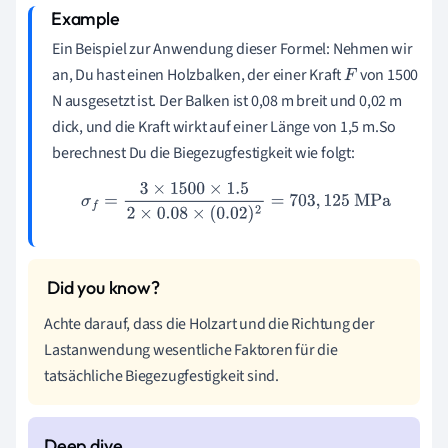
Ein Beispiel zur Anwendung dieser Formel: Nehmen wir
an, Du hast einen Holzbalken, der einer Kraft
von 1500
F
N ausgesetzt ist. Der Balken ist 0,08 m breit und 0,02 m
dick, und die Kraft wirkt auf einer Länge von 1,5 m.So
berechnest Du die Biegezugfestigkeit wie folgt:
σ
f
=
3
×
1500
×
1.5
2
×
0.08
×
(
0.02
)
2
=
703
,
125
MPa
Achte darauf, dass die Holzart und die Richtung der
Lastanwendung wesentliche Faktoren für die
tatsächliche Biegezugfestigkeit sind.