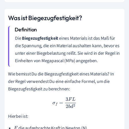
Was ist Biegezugfestigkeit?
Die
Biegezugfestigkeit
eines Materials ist das Maß für
die Spannung, die ein Material aushalten kann, bevor es
unter einer Biegebelastung reißt. Sie wird in der Regel in
Einheiten von Megapascal (MPa) angegeben.
Wie bemisst Du die Biegezugfestigkeit eines Materials? In
der Regel verwendest Du eine einfache Formel, um die
Biegezugfestigkeit zu berechnen:
σ
f
=
3
F
L
2
b
d
2
Hierbei ist:
die aufgebrachte Kraft in Newton (N)
F