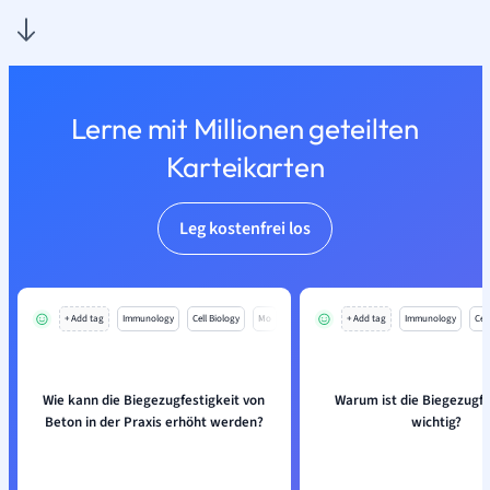
Lerne mit Millionen geteilten
Karteikarten
Leg kostenfrei los
+ Add tag
Immunology
Cell Biology
Mo
+ Add tag
Immunology
Cell
Wie kann die Biegezugfestigkeit von
Warum ist die Biegezugfe
Beton in der Praxis erhöht werden?
wichtig?