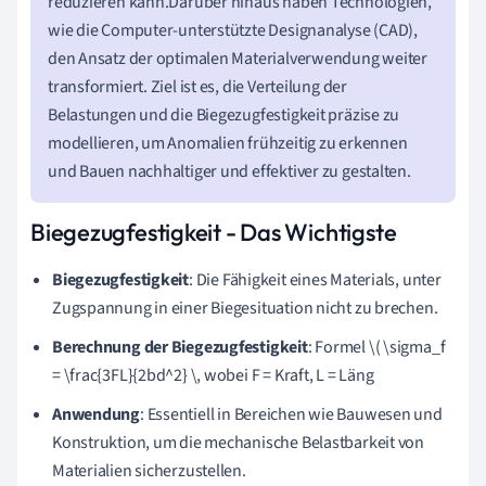
reduzieren kann.Darüber hinaus haben Technologien,
wie die Computer-unterstützte Designanalyse (CAD),
den Ansatz der optimalen Materialverwendung weiter
transformiert. Ziel ist es, die Verteilung der
Belastungen und die Biegezugfestigkeit präzise zu
modellieren, um Anomalien frühzeitig zu erkennen
und Bauen nachhaltiger und effektiver zu gestalten.
Biegezugfestigkeit - Das Wichtigste
Biegezugfestigkeit
: Die Fähigkeit eines Materials, unter
Zugspannung in einer Biegesituation nicht zu brechen.
Berechnung der Biegezugfestigkeit
: Formel \( \sigma_f
= \frac{3FL}{2bd^2} \, wobei F = Kraft, L = Läng
Anwendung
: Essentiell in Bereichen wie Bauwesen und
Konstruktion, um die mechanische Belastbarkeit von
Materialien sicherzustellen.