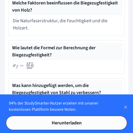
Welche Faktoren beeinflussen die Biegezugfestigkeit
von Holz?
Die Naturfaserstruktur, die Feuchtigkeit und die
Holzart.
Wie lautet die Formel zur Berechnung der
Biegezugfestigkeit?
σ
f
=
3
F
L
2
b
d
2
Was kann hinzugefügt werden, um die
Biegezugfestigkeit von Stahl zu verbessern?
Legierungsmetalle wie Mangan, Nickel und Chrom.
94% der StudySmarter-Nutzer erzielen mit unserer
kostenlosen Plattform bessere Noten.
Herunterladen
Lerne schneller mit den 24