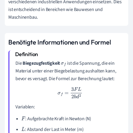
verschiedenen industriellen Anwendungen einsetzen. Dies
ist entscheidend in Bereichen wie Bauwesen und
Maschinenbau.
Benötigte Informationen und Formel
Die
Biegezugfestigkeit
ist die Spannung, die ein
σ
f
Material unter einer Biegebelastung aushalten kann,
bevor es versagt. Die Formel zur Berechnung lautet:
σ
f
=
3
F
L
2
b
d
2
Variablen:
: Aufgebrachte Kraft in Newton (N)
F
: Abstand der Last in Meter (m)
L