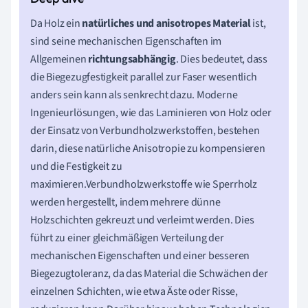
Da Holz ein
natürliches und anisotropes Material
ist,
sind seine mechanischen Eigenschaften im
Allgemeinen
richtungsabhängig
. Dies bedeutet, dass
die Biegezugfestigkeit parallel zur Faser wesentlich
anders sein kann als senkrecht dazu. Moderne
Ingenieurlösungen, wie das Laminieren von Holz oder
der Einsatz von Verbundholzwerkstoffen, bestehen
darin, diese natürliche Anisotropie zu kompensieren
und die Festigkeit zu
maximieren.Verbundholzwerkstoffe wie Sperrholz
werden hergestellt, indem mehrere dünne
Holzschichten gekreuzt und verleimt werden. Dies
führt zu einer gleichmäßigen Verteilung der
mechanischen Eigenschaften und einer besseren
Biegezugtoleranz, da das Material die Schwächen der
einzelnen Schichten, wie etwa Äste oder Risse,