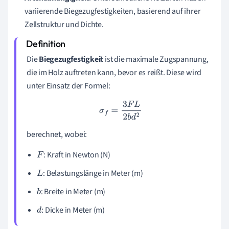
variierende Biegezugfestigkeiten, basierend auf ihrer
Zellstruktur und Dichte.
Die
Biegezugfestigkeit
ist die maximale Zugspannung,
die im Holz auftreten kann, bevor es reißt. Diese wird
unter Einsatz der Formel:
σ
f
=
3
F
L
2
b
d
2
berechnet, wobei:
: Kraft in Newton (N)
F
: Belastungslänge in Meter (m)
L
: Breite in Meter (m)
b
: Dicke in Meter (m)
d