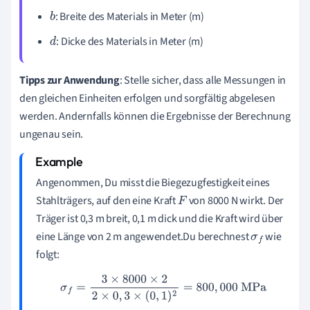
: Breite des Materials in Meter (m)
b
: Dicke des Materials in Meter (m)
d
Tipps zur Anwendung
: Stelle sicher, dass alle Messungen in
den gleichen Einheiten erfolgen und sorgfältig abgelesen
werden. Andernfalls können die Ergebnisse der Berechnung
ungenau sein.
Angenommen, Du misst die Biegezugfestigkeit eines
Stahlträgers, auf den eine Kraft
von 8000 N wirkt. Der
F
Träger ist 0,3 m breit, 0,1 m dick und die Kraft wird über
eine Länge von 2 m angewendet.Du berechnest
wie
σ
f
folgt:
σ
f
=
3
×
8000
×
2
2
×
0
,
3
×
(
0
,
1
)
2
=
800
,
000
MPa