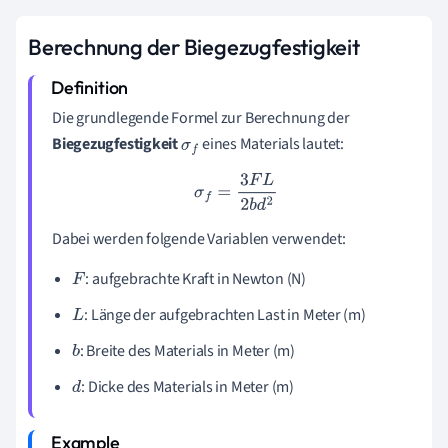
Berechnung der Biegezugfestigkeit
Die grundlegende Formel zur Berechnung der
Biegezugfestigkeit
eines Materials lautet:
σ
f
σ
f
=
3
F
L
2
b
d
2
Dabei werden folgende Variablen verwendet:
: aufgebrachte Kraft in Newton (N)
F
: Länge der aufgebrachten Last in Meter (m)
L
: Breite des Materials in Meter (m)
b
: Dicke des Materials in Meter (m)
d