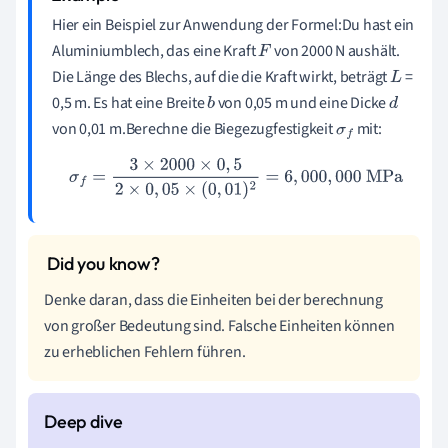
Hier ein Beispiel zur Anwendung der Formel:Du hast ein
Aluminiumblech, das eine Kraft
von 2000 N aushält.
F
Die Länge des Blechs, auf die die Kraft wirkt, beträgt
=
L
0,5 m. Es hat eine Breite
von 0,05 m und eine Dicke
b
d
von 0,01 m.Berechne die Biegezugfestigkeit
mit:
σ
f
σ
f
=
3
×
2000
×
0
,
5
2
×
0
,
05
×
(
0
,
01
)
2
=
6
,
000
,
000
MPa
Denke daran, dass die Einheiten bei der berechnung
von großer Bedeutung sind. Falsche Einheiten können
zu erheblichen Fehlern führen.