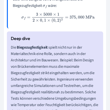
Biegezugfestigkeit
wäre:
σ
f
σ
f
=
3
×
5000
×
1
2
×
0
,
1
×
(
0
,
2
)
2
=
375
,
000
MPa
Die
Biegezugfestigkeit
spielt nicht nur in der
Materialtechnik eine Rolle, sondern auch in der
Architektur und im Bauwesen. Beispiel: Beim Design
von Brückenelementen muss die maximale
Biegezugfestigkeit strikt eingehalten werden, um die
Sicherheit zu gewährleisten. Ingenieure verwenden
umfangreiche Simulationen und Testreihen, um die
Biegezugfestigkeit realitätsnah zu bestimmen. Solche
Tests können verschiedene Umgebungsbedingungen
wie Temperatur oder Feuchtigkeit berücksichtigen, die