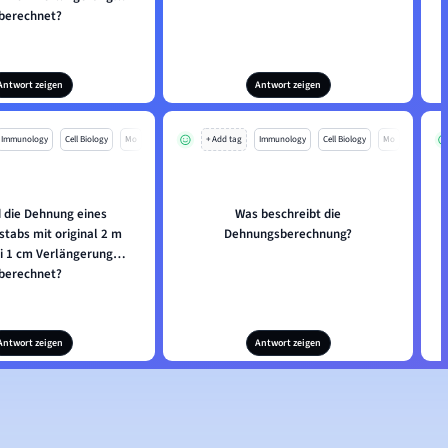
berechnet?
Antwort zeigen
Antwort zeigen
Immunology
Cell Biology
Mo
+ Add tag
Immunology
Cell Biology
Mo
d die Dehnung eines
Was beschreibt die
tabs mit original 2 m
Dehnungsberechnung?
i 1 cm Verlängerung
berechnet?
Antwort zeigen
Antwort zeigen