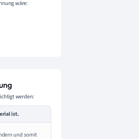
ehnung wäre:
nung
chtigt werden:
rial ist.
ändern und somit