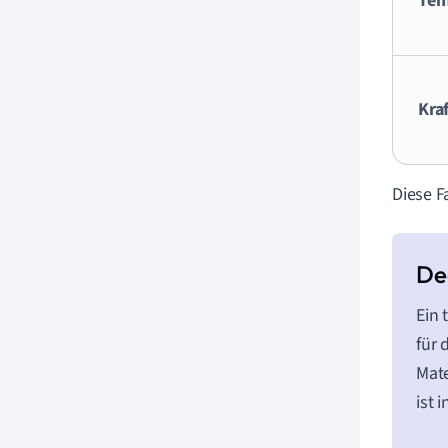
Tem
Kra
Diese F
Ein 
für 
Mate
ist 