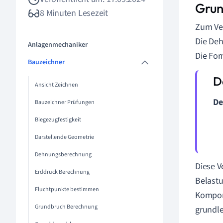
Grun
8 Minuten Lesezeit
Zum Ver
Die De
Anlagenmechaniker
Die For
Bauzeichner
Ansicht Zeichnen
De
Bauzeichner Prüfungen
Biegezugfestigkeit
Darstellende Geometrie
Dehnungsberechnung
Diese V
Erddruck Berechnung
Belastu
Fluchtpunkte bestimmen
Kompone
Grundbruch Berechnung
grundle