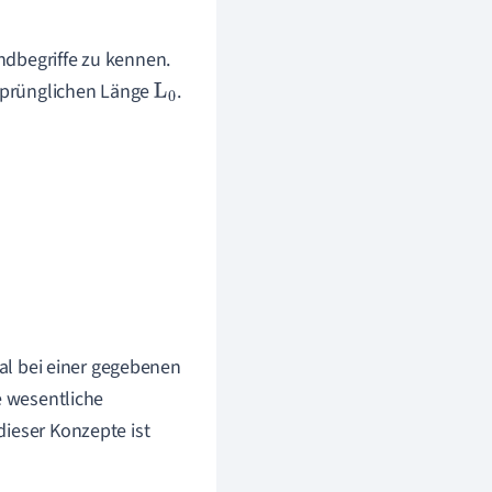
ndbegriffe zu kennen.
sprünglichen Länge
.
L
0
ial bei einer gegebenen
e wesentliche
dieser Konzepte ist