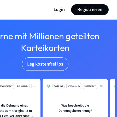
Login
Registrieren
rne mit Millionen geteilten
Karteikarten
Leg kostenfrei los
Immunology
Cell Biology
Mo
+ Add tag
Immunology
Cell Biology
Mo
d die Dehnung eines
Was beschreibt die
tabs mit original 2 m
Dehnungsberechnung?
i 1 cm Verlängerung