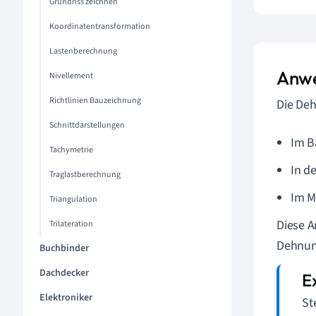
Grundriss zeichnen
Koordinatentransformation
Lastenberechnung
Anwe
Nivellement
Richtlinien Bauzeichnung
Die Deh
Schnittdarstellungen
Im B
Tachymetrie
In d
Traglastberechnung
Im M
Triangulation
Diese A
Trilateration
Dehnung
Buchbinder
Dachdecker
Elektroniker
St