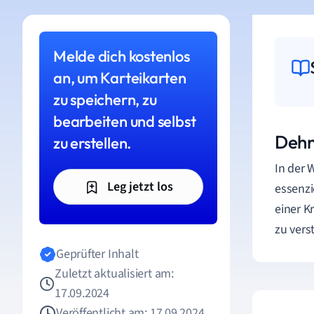
Melde dich kostenlos
an, um Karteikarten
zu speichern, zu
bearbeiten und selbst
Dehn
zu erstellen.
In der 
Leg jetzt los
essenzi
einer K
zu vers
Geprüfter Inhalt
Zuletzt aktualisiert am:
17.09.2024
Veröffentlicht am: 17.09.2024