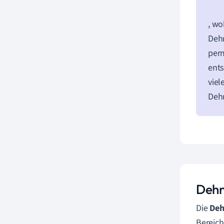
, w
Dehn
per
ents
viel
Dehn
Dehn
Die
Deh
Bereich