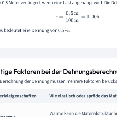
 0,5 Meter verlängert, wenn eine Last angehängt wird. Die D
ε
=
0
,
5
m
100
m
=
0
,
005
ε
es bedeutet eine Dehnung von 0,5 %.
tige Faktoren bei der Dehnungsberech
 Berechnung der Dehnung müssen mehrere Faktoren berücksi
erialeigenschaften
Wie elastisch oder spröde das Mate
Wärme kann die Materialstruktur 