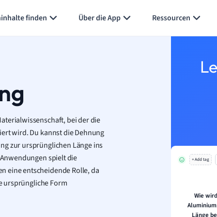
inhalte finden
Über die App
Ressourcen
Le
ng
terialwissenschaft, bei der die
iert wird. Du kannst die Dehnung
ung zur ursprünglichen Länge ins
en Anwendungen spielt die
+ Add tag
n eine entscheidende Rolle, da
ine ursprüngliche Form
Wie wir
Aluminiums
Länge be