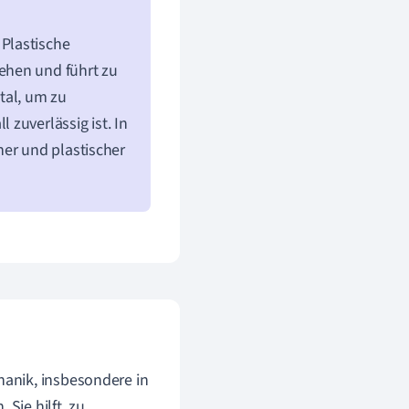
 Plastische
ehen und führt zu
tal, um zu
zuverlässig ist. In
her und plastischer
hanik, insbesondere in
Sie hilft, zu