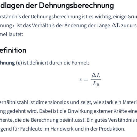
dlagen der Dehnungsberechnung
ständnis der Dehnungsberechnung ist es wichtig, einige Gru
hnung
ist das Verhältnis der Änderung der Länge
zur ur
ε
ε
ΔL
mel lautet:
hnung (ε)
ist definiert durch die Formel:
ε
=
Δ
L
L
0
ε
erhältniszahl ist dimensionslos und zeigt, wie stark ein Mater
ng gedehnt wird. Dabei ist die Einwirkung externer Kräfte ein
nte, die die Berechnung beeinflusst. Ein gutes Verständnis 
gend für Fachleute im Handwerk und in der Produktion.