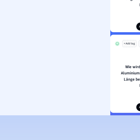
+ Add tag
Wie wir
Aluminiums
Länge be