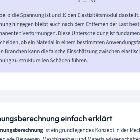
σ
=
E
ε
σ
ε
obei
die Spannung ist und
den Elastizitätsmodul darstellt.
σ
σ
E
ung hingegen bleibt auch nach dem Entfernen der Last best
manenten Verformungen. Diese Unterscheidung ist fundamen
cheiden, ob ein Material in einem bestimmten Anwendungsfall 
en Branchen kann die falsche Einschätzung zwischen elastisc
ung zu strukturellen Schäden führen.
ungsberechnung einfach erklärt
nungsberechnung
ist ein grundlegendes Konzept in der Mec
en wie Bauwesen, Maschinenbau und Materialwissenschaften. 