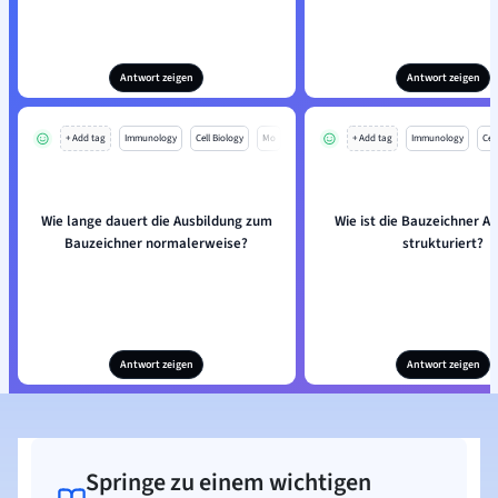
Antwort zeigen
Antwort zeigen
+ Add tag
Immunology
Cell Biology
Mo
+ Add tag
Immunology
Cell
Wie lange dauert die Ausbildung zum
Wie ist die Bauzeichner A
Bauzeichner normalerweise?
strukturiert?
Antwort zeigen
Antwort zeigen
Springe zu einem wichtigen