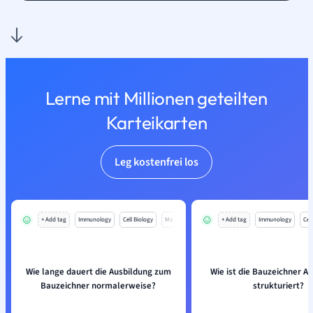
Lerne mit Millionen geteilten
Karteikarten
Leg kostenfrei los
+ Add tag
Immunology
Cell Biology
Mo
+ Add tag
Immunology
Cell
Wie lange dauert die Ausbildung zum
Wie ist die Bauzeichner A
Bauzeichner normalerweise?
strukturiert?