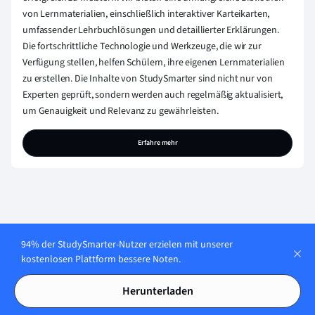
von Lernmaterialien, einschließlich interaktiver Karteikarten,
umfassender Lehrbuchlösungen und detaillierter Erklärungen.
Die fortschrittliche Technologie und Werkzeuge, die wir zur
Verfügung stellen, helfen Schülern, ihre eigenen Lernmaterialien
zu erstellen. Die Inhalte von StudySmarter sind nicht nur von
Experten geprüft, sondern werden auch regelmäßig aktualisiert,
um Genauigkeit und Relevanz zu gewährleisten.
Erfahre mehr
Lerne jederzeit. Lerne
94% der StudySmarter-Nutzer erzielen mit unserer
kostenlosen Plattform bessere Noten.
überall. Auf allen
Herunterladen