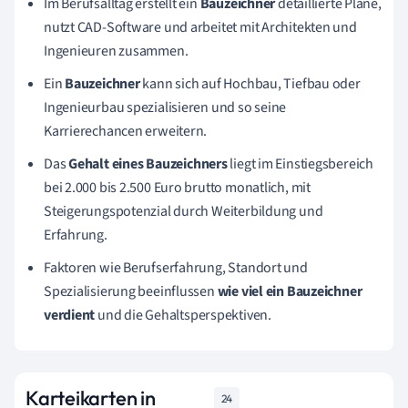
Im Berufsalltag erstellt ein
Bauzeichner
detaillierte Pläne,
nutzt CAD-Software und arbeitet mit Architekten und
Ingenieuren zusammen.
Ein
Bauzeichner
kann sich auf Hochbau, Tiefbau oder
Ingenieurbau spezialisieren und so seine
Karrierechancen erweitern.
Das
Gehalt eines Bauzeichners
liegt im Einstiegsbereich
bei 2.000 bis 2.500 Euro brutto monatlich, mit
Steigerungspotenzial durch Weiterbildung und
Erfahrung.
Faktoren wie Berufserfahrung, Standort und
Spezialisierung beeinflussen
wie viel ein Bauzeichner
verdient
und die Gehaltsperspektiven.
Karteikarten in
24