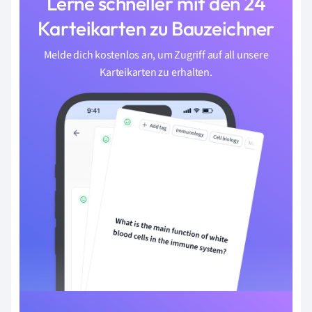
Lerne schneller mit den 24
Karteikarten zu Bauzeichner
Melde dich kostenlos an, um Zugriff auf all unsere
Karteikarten zu erhalten.