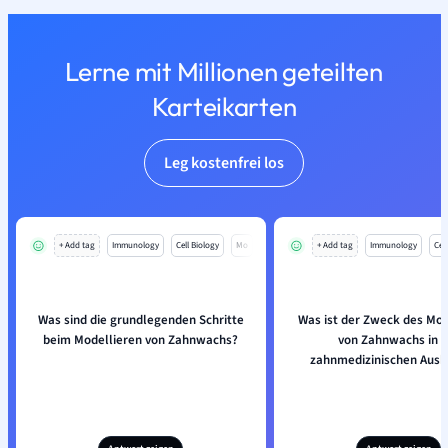
Lerne mit Millionen geteilten
Karteikarten
Leg kostenfrei los
+ Add tag
Immunology
Cell Biology
Mo
+ Add tag
Immunology
Cell
Was sind die grundlegenden Schritte
Was ist der Zweck des Mod
beim Modellieren von Zahnwachs?
von Zahnwachs in d
zahnmedizinischen Ausb