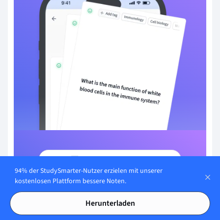
Mit E-Mail registrieren
94% der StudySmarter-Nutzer erzielen mit unserer
kostenlosen Plattform bessere Noten.
Du hast bereits ein Konto?
Anmelden
Herunterladen