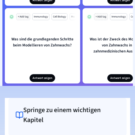
Antwort zeigen
Antwort zeigen
+ Add tag
Immunology
Cell Biology
Mo
+ Add tag
Immunology
Cell
Was sind die grundlegenden Schritte
Was ist der Zweck des Mod
beim Modellieren von Zahnwachs?
von Zahnwachs in d
zahnmedizinischen Ausb
Antwort zeigen
Antwort zeigen
Springe zu einem wichtigen
Kapitel