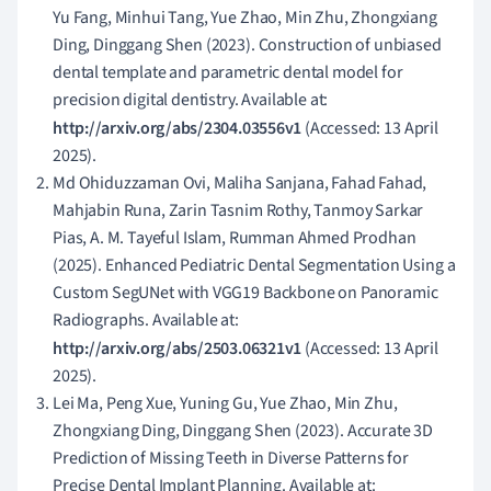
Yu Fang, Minhui Tang, Yue Zhao, Min Zhu, Zhongxiang
Ding, Dinggang Shen (2023). Construction of unbiased
dental template and parametric dental model for
precision digital dentistry. Available at:
http://arxiv.org/abs/2304.03556v1
(Accessed: 13 April
2025).
Md Ohiduzzaman Ovi, Maliha Sanjana, Fahad Fahad,
Mahjabin Runa, Zarin Tasnim Rothy, Tanmoy Sarkar
Pias, A. M. Tayeful Islam, Rumman Ahmed Prodhan
(2025). Enhanced Pediatric Dental Segmentation Using a
Custom SegUNet with VGG19 Backbone on Panoramic
Radiographs. Available at:
http://arxiv.org/abs/2503.06321v1
(Accessed: 13 April
2025).
Lei Ma, Peng Xue, Yuning Gu, Yue Zhao, Min Zhu,
Zhongxiang Ding, Dinggang Shen (2023). Accurate 3D
Prediction of Missing Teeth in Diverse Patterns for
Precise Dental Implant Planning. Available at: