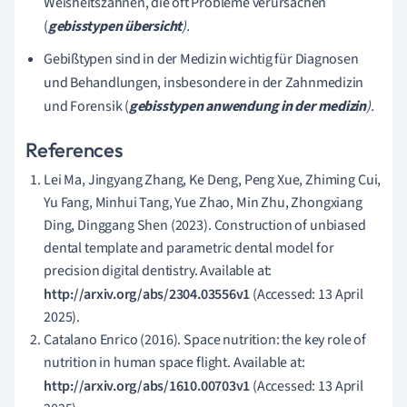
Weisheitszähnen, die oft Probleme verursachen
(
gebisstypen übersicht
).
Gebißtypen sind in der Medizin wichtig für Diagnosen
und Behandlungen, insbesondere in der Zahnmedizin
und Forensik (
gebisstypen anwendung in der medizin
).
References
Lei Ma, Jingyang Zhang, Ke Deng, Peng Xue, Zhiming Cui,
Yu Fang, Minhui Tang, Yue Zhao, Min Zhu, Zhongxiang
Ding, Dinggang Shen (2023). Construction of unbiased
dental template and parametric dental model for
precision digital dentistry. Available at:
http://arxiv.org/abs/2304.03556v1
(Accessed: 13 April
2025).
Catalano Enrico (2016). Space nutrition: the key role of
nutrition in human space flight. Available at:
http://arxiv.org/abs/1610.00703v1
(Accessed: 13 April