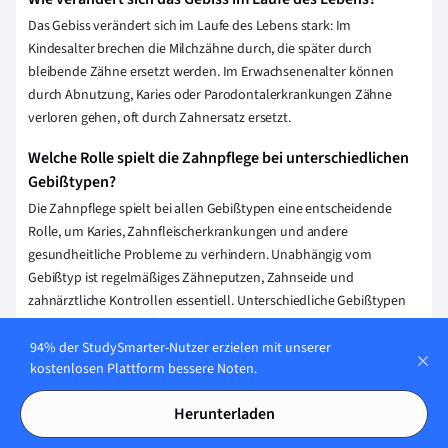
Das Gebiss verändert sich im Laufe des Lebens stark: Im
Kindesalter brechen die Milchzähne durch, die später durch
bleibende Zähne ersetzt werden. Im Erwachsenenalter können
durch Abnutzung, Karies oder Parodontalerkrankungen Zähne
verloren gehen, oft durch Zahnersatz ersetzt.
Welche Rolle spielt die Zahnpflege bei unterschiedlichen
Gebißtypen?
Die Zahnpflege spielt bei allen Gebißtypen eine entscheidende
Rolle, um Karies, Zahnfleischerkrankungen und andere
gesundheitliche Probleme zu verhindern. Unabhängig vom
Gebißtyp ist regelmäßiges Zähneputzen, Zahnseide und
zahnärztliche Kontrollen essentiell. Unterschiedliche Gebißtypen
können spezifische Pflegeanforderungen haben. Daher sollte der
Zahnarzt individuelle Empfehlungen geben.
94% der StudySmarter-Nutzer erzielen mit unserer
kostenlosen Plattform bessere Noten.
Welche Zahnersatzmöglichkeiten gibt es bei
verschiedenen Gebißtypen?
Herunterladen
Es gibt mehrere Zahnersatzmöglichkeiten für verschiedene