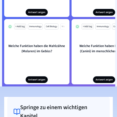
Antwort zeigen
Antwort zeigen
+ Add tag
Immunology
Cell Biology
Mo
+ Add tag
Immunology
Cell
Welche Funktion haben die Mahlzähne
Welche Funktion haben 
(Molaren) im Gebiss?
(Canini) im menschlichen
Antwort zeigen
Antwort zeigen
Springe zu einem wichtigen
Kapitel