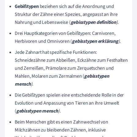
Gebißtypen
beziehen sich auf die Anordnung und
Struktur der Zähne einer Spezies, angepasst an ihre
Nahrung und Lebensweise (
gebisstypen definition
).
Drei Hauptkategorien von Gebißtypen: Carnivoren,
Herbivoren und Omnivoren (
gebisstypen erklärung
).
Jede Zahnart hat spezifische Funktionen:
Schneidezähne zum Abbeißen, Eckzähne zum Festhalten
und Zerreißen, Prämolare zum Zerquetschen und
Mahlen, Molaren zum Zermalmen (
gebisstypen
mensch
).
Die Gebißtypen spielen eine entscheidende Rolle in der
Evolution und Anpassung von Tieren an ihre Umwelt
(
gebisstypen mensch
).
Beim Menschen gibt es einen Zahnwechsel von
Milchzähnen zu bleibenden Zähnen, inklusive