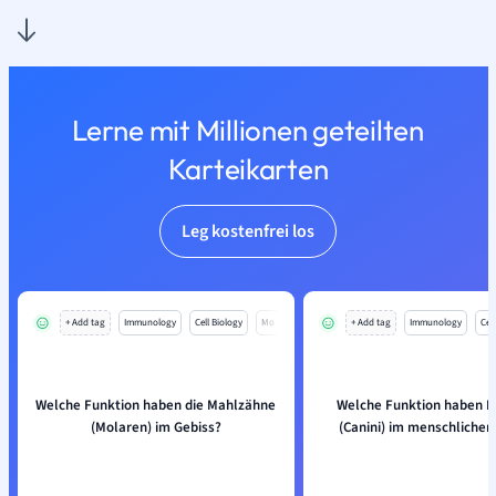
Lerne mit Millionen geteilten
Karteikarten
Leg kostenfrei los
+ Add tag
Immunology
Cell Biology
Mo
+ Add tag
Immunology
Cell
Welche Funktion haben die Mahlzähne
Welche Funktion haben 
(Molaren) im Gebiss?
(Canini) im menschlichen