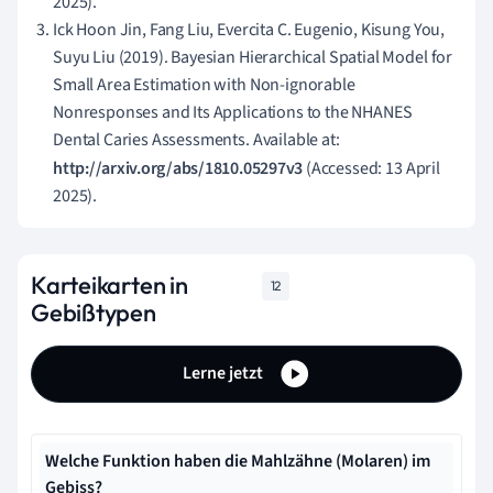
2025).
Ick Hoon Jin, Fang Liu, Evercita C. Eugenio, Kisung You,
Suyu Liu (2019). Bayesian Hierarchical Spatial Model for
Small Area Estimation with Non-ignorable
Nonresponses and Its Applications to the NHANES
Dental Caries Assessments. Available at:
http://arxiv.org/abs/1810.05297v3
(Accessed: 13 April
2025).
Karteikarten in
12
Gebißtypen
Lerne jetzt
Welche Funktion haben die Mahlzähne (Molaren) im
Gebiss?