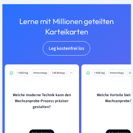
Lerne mit Millionen geteilten
Karteikarten
Leg kostenfrei los
+ Add tag
Immunology
Cell Biology
Mo
+ Add tag
Immunology
Cell
Welche moderne Technik kann den
Welche Vorteile biete
Wachsanprobe-Prozess präziser
Wachsanprobe?
gestalten?