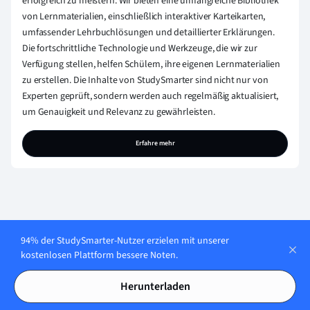
erfolgreich zu meistern. Wir bieten eine umfangreiche Bibliothek
von Lernmaterialien, einschließlich interaktiver Karteikarten,
umfassender Lehrbuchlösungen und detaillierter Erklärungen.
Die fortschrittliche Technologie und Werkzeuge, die wir zur
Verfügung stellen, helfen Schülern, ihre eigenen Lernmaterialien
zu erstellen. Die Inhalte von StudySmarter sind nicht nur von
Experten geprüft, sondern werden auch regelmäßig aktualisiert,
um Genauigkeit und Relevanz zu gewährleisten.
Erfahre mehr
94% der StudySmarter-Nutzer erzielen mit unserer
Lerne jederzeit. Lerne
kostenlosen Plattform bessere Noten.
überall. Auf allen
Herunterladen