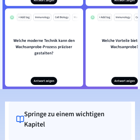
Antwort zeigen
Antwort zeigen
+ Add tag
Immunology
Cell Biology
Mo
+ Add tag
Immunology
Cell
Welche moderne Technik kann den
Welche Vorteile biete
Wachsanprobe-Prozess präziser
Wachsanprobe?
gestalten?
Antwort zeigen
Antwort zeigen
Springe zu einem wichtigen
Kapitel