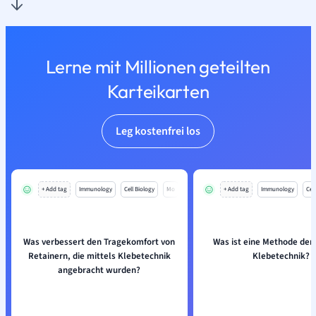
Lerne mit Millionen geteilten
Karteikarten
Leg kostenfrei los
+ Add tag
Immunology
Cell Biology
Mo
+ Add tag
Immunology
Cell
Was verbessert den Tragekomfort von
Was ist eine Methode der
Retainern, die mittels Klebetechnik
Klebetechnik?
angebracht wurden?