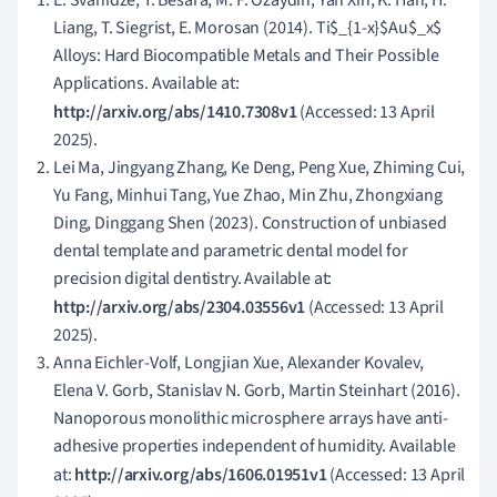
E. Svanidze, T. Besara, M. F. Ozaydin, Yan Xin, K. Han, H.
Liang, T. Siegrist, E. Morosan (2014). Ti$_{1-x}$Au$_x$
Alloys: Hard Biocompatible Metals and Their Possible
Applications. Available at:
http://arxiv.org/abs/1410.7308v1
(Accessed: 13 April
2025).
Lei Ma, Jingyang Zhang, Ke Deng, Peng Xue, Zhiming Cui,
Yu Fang, Minhui Tang, Yue Zhao, Min Zhu, Zhongxiang
Ding, Dinggang Shen (2023). Construction of unbiased
dental template and parametric dental model for
precision digital dentistry. Available at:
http://arxiv.org/abs/2304.03556v1
(Accessed: 13 April
2025).
Anna Eichler-Volf, Longjian Xue, Alexander Kovalev,
Elena V. Gorb, Stanislav N. Gorb, Martin Steinhart (2016).
Nanoporous monolithic microsphere arrays have anti-
adhesive properties independent of humidity. Available
at:
http://arxiv.org/abs/1606.01951v1
(Accessed: 13 April