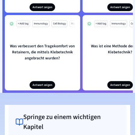
Antwort zeigen
Antwort zeigen
+ Add tag
Immunology
Cell Biology
Mo
+ Add tag
Immunology
Cell
Was verbessert den Tragekomfort von
Was ist eine Methode der
Retainern, die mittels Klebetechnik
Klebetechnik?
angebracht wurden?
Antwort zeigen
Antwort zeigen
Springe zu einem wichtigen
Kapitel