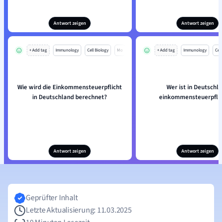
Antwort zeigen
Antwort zeigen
+ Add tag
Immunology
Cell Biology
Mo
+ Add tag
Immunology
Cell
Wie wird die Einkommensteuerpflicht
Wer ist in Deutschl
in Deutschland berechnet?
einkommensteuerpflic
Antwort zeigen
Antwort zeigen
Geprüfter Inhalt
Letzte Aktualisierung: 11.03.2025