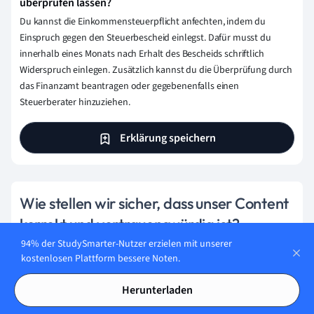
überprüfen lassen?
Du kannst die Einkommensteuerpflicht anfechten, indem du
Einspruch gegen den Steuerbescheid einlegst. Dafür musst du
innerhalb eines Monats nach Erhalt des Bescheids schriftlich
Widerspruch einlegen. Zusätzlich kannst du die Überprüfung durch
das Finanzamt beantragen oder gegebenenfalls einen
Steuerberater hinzuziehen.
Erklärung speichern
Wie stellen wir sicher, dass unser Content
korrekt und vertrauenswürdig ist?
94% der StudySmarter-Nutzer erzielen mit unserer
Bei StudySmarter haben wir eine Lernplattform geschaffen,
kostenlosen Plattform bessere Noten.
die Millionen von Studierende unterstützt. Lerne die
Menschen kennen, die hart daran arbeiten, Fakten
Herunterladen
basierten Content zu liefern und sicherzustellen, dass er