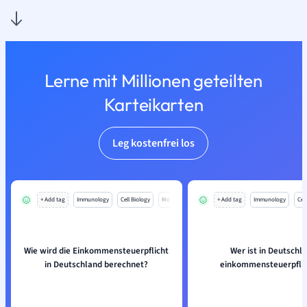
Lerne mit Millionen geteilten
Karteikarten
Leg kostenfrei los
+ Add tag
Immunology
Cell Biology
Mo
+ Add tag
Immunology
Cell
Wie wird die Einkommensteuerpflicht
Wer ist in Deutschl
in Deutschland berechnet?
einkommensteuerpflic