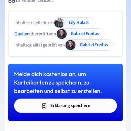
10 Minuten Lesezeit
Lily Hulatt
Inhalte erstellt durch
Gabriel Freitas
Quellen
überprüft von
Gabriel Freitas
Inhaltsqualität geprüft von
Melde dich kostenlos an, um
Karteikarten zu speichern, zu
bearbeiten und selbst zu erstellen.
Erklärung speichern