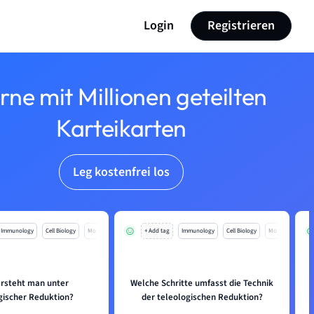
Login
Registrieren
rne mit Millionen geteilten
Karteikarten
Leg kostenfrei los
Immunology
Cell Biology
Mo
+ Add tag
Immunology
Cell Biology
Mo
rsteht man unter
Welche Schritte umfasst die Technik
gischer Reduktion?
der teleologischen Reduktion?