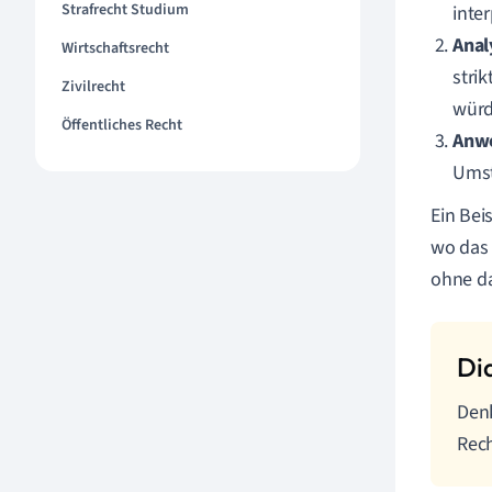
Strafrecht Studium
inte
Anal
Wirtschaftsrecht
stri
Zivilrecht
würd
Öffentliches Recht
Anwe
Umst
Ein Bei
wo das 
ohne da
Denk
Rech