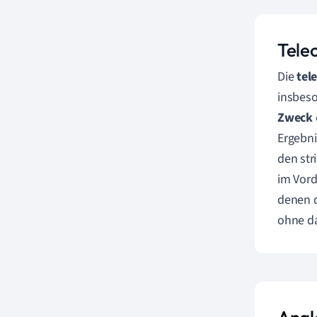
Teleo
Die
tel
insbeso
Zweck
Ergebni
den str
im Vord
denen d
ohne da