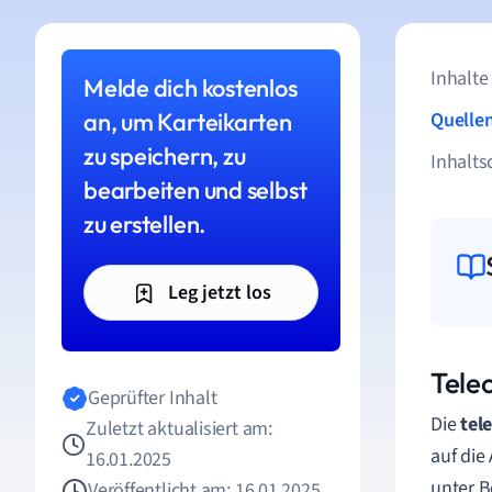
Inhalte
Melde dich kostenlos
an, um Karteikarten
Quelle
zu speichern, zu
Inhalts
bearbeiten und selbst
zu erstellen.
Leg jetzt los
Teleo
Geprüfter Inhalt
Die
tel
Zuletzt aktualisiert am:
auf die
16.01.2025
unter B
Veröffentlicht am: 16.01.2025