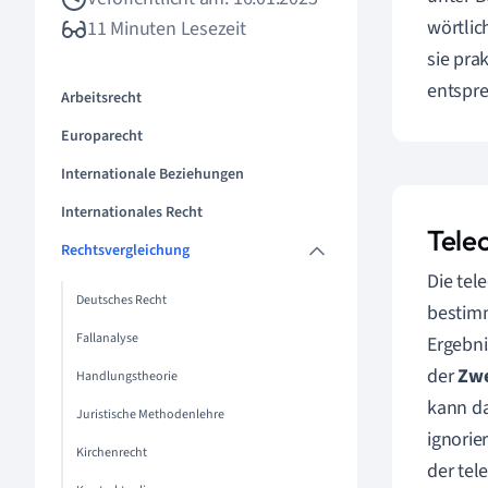
wörtlic
11 Minuten Lesezeit
sie pra
entspr
Arbeitsrecht
Europarecht
Internationale Beziehungen
Internationales Recht
Tele
Rechtsvergleichung
Die tel
Deutsches Recht
bestimm
Fallanalyse
Ergebni
der
Zw
Handlungstheorie
kann da
Juristische Methodenlehre
ignorie
Kirchenrecht
der tel