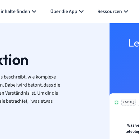
inhalte finden
Über die App
Ressourcen
Le
ktion
as beschreibt, wie komplexe
 Dabei wird betont, dass die
n Verständnis ist. Um dir die
sie betrachtet, "was etwas
+ Add tag
Was ve
teleolo