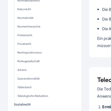
Kontraktualismus
Die 
Naturrecht
Normativität
Die 
Normenhierarchie
Die 
Polizeirecht
Ein pra
Privatrecht
müssen
Rechtspositivismus
Risikogesellschaft
Scharia
Tele
Supranationalität
Tatbestand
Die Tec
Anwendu
Teleologische Reduktion
Sozialrecht
Ermi