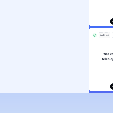
+ Add tag
Was ve
teleolo