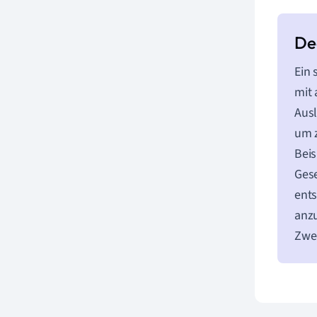
Ein 
mit
Ausl
um z
Beis
Gese
ents
anzu
Zwec