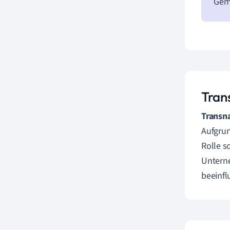
Geme
Tran
Transn
Aufgrun
Rolle s
Unterne
beeinfl