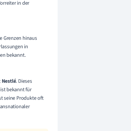
rreiter in der
e Grenzen hinaus
rlassungen in
men bekannt.
t
Nestlé
. Dieses
st bekannt für
t seine Produkte oft
ransnationaler