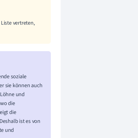
Liste vertreten,
nde soziale
er sie können auch
e Löhne und
 wo die
igt die
Deshalb ist es von
te und