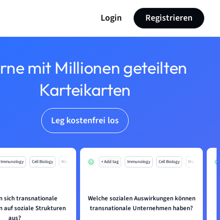
Login
Registrieren
rne mit Millionen geteilten
Karteikarten
Leg kostenfrei los
Immunology
Cell Biology
Mo
+ Add tag
Immunology
Cell Biology
Mo
n sich transnationale
Welche sozialen Auswirkungen können
auf soziale Strukturen
transnationale Unternehmen haben?
aus?