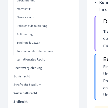
Liberalisierung
Komp
Inno
Machtkritik
Neorealismus
Politische Globalisierung
Tr
Politisierung
op
Strukturelle Gewalt
me
Transnationale Unternehmen
Internationales Recht
Ei
Rechtsvergleichung
Un
Sozialrecht
Pr
Strafrecht Studium
an
Wirtschaftsrecht
Un
Zivilrecht