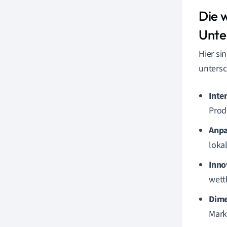
Die 
Unt
Hier si
untersc
Inte
Prod
Anpa
loka
Inno
wett
Dime
Mark