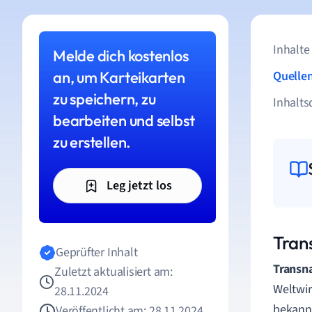
Inhalte
Melde dich kostenlos
an, um Karteikarten
Quelle
zu speichern, zu
Inhalts
bearbeiten und selbst
zu erstellen.
Leg jetzt los
Tran
Geprüfter Inhalt
Transn
Zuletzt aktualisiert am:
Weltwir
28.11.2024
bekannt
Veröffentlicht am: 28.11.2024