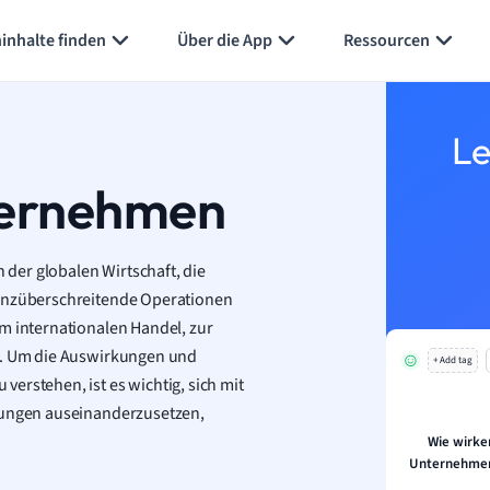
inhalte finden
Über die App
Ressourcen
Le
ternehmen
der globalen Wirtschaft, die
renzüberschreitende Operationen
m internationalen Handel, zur
ei. Um die Auswirkungen und
+ Add tag
erstehen, ist es wichtig, sich mit
erungen auseinanderzusetzen,
Wie wirke
Unternehmen 