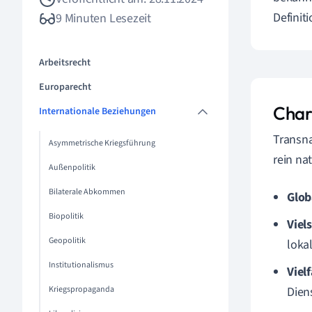
Definit
9 Minuten Lesezeit
Arbeitsrecht
Europarecht
Char
Internationale Beziehungen
Transna
Asymmetrische Kriegsführung
rein na
Außenpolitik
Bilaterale Abkommen
Glob
Biopolitik
Viel
Geopolitik
loka
Institutionalismus
Viel
Kriegspropaganda
Dien