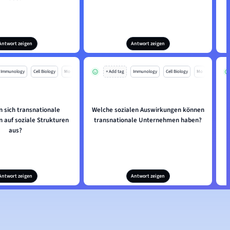
Antwort zeigen
Antwort zeigen
Immunology
Cell Biology
Mo
+ Add tag
Immunology
Cell Biology
Mo
n sich transnationale
Welche sozialen Auswirkungen können
auf soziale Strukturen
transnationale Unternehmen haben?
aus?
Antwort zeigen
Antwort zeigen