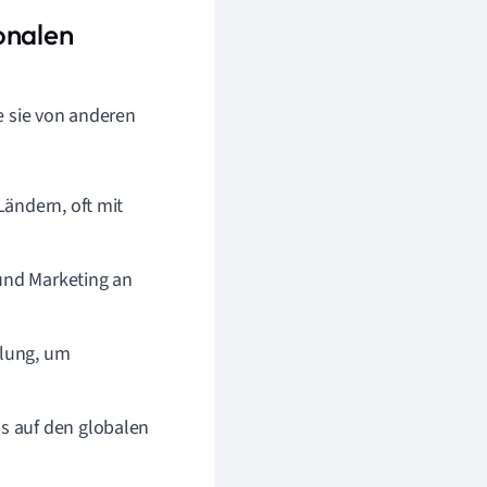
onalen
e sie von anderen
Ländern, oft mit
und Marketing an
klung, um
s auf den globalen