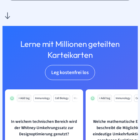
Lerne mit Millionen geteilten
Karteikarten
Leg kostenfrei los
+ Add tag
Immunology
Cell Biology
Mo
+ Add tag
Immunology
Cell
In welchem technischen Bereich wird
Welche mathematische Ei
der Whitney-Umkehrungssatz zur
beschreibt die Möglichke
Designoptimierung genutzt?
eindeutige Umkehrfunktion