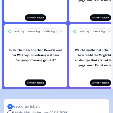
gegebenen Funktion zu 
Antwort zeigen
Antwort zeigen
+ Add tag
Immunology
Cell Biology
Mo
+ Add tag
Immunology
Cell
In welchem technischen Bereich wird
Welche mathematische Ei
der Whitney-Umkehrungssatz zur
beschreibt die Möglichke
Designoptimierung genutzt?
eindeutige Umkehrfunktion
gegebenen Funktion zu 
Antwort zeigen
Antwort zeigen
Geprüfter Inhalt
Letzte Aktualisierung: 09.04.2024