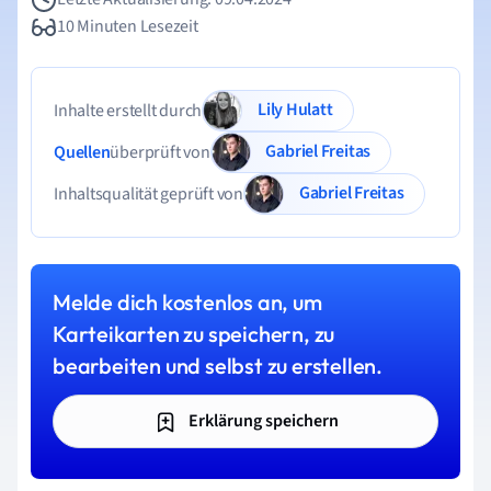
10 Minuten Lesezeit
Lily Hulatt
Inhalte erstellt durch
Gabriel Freitas
Quellen
überprüft von
Gabriel Freitas
Inhaltsqualität geprüft von
Melde dich kostenlos an, um
Karteikarten zu speichern, zu
bearbeiten und selbst zu erstellen.
Erklärung speichern