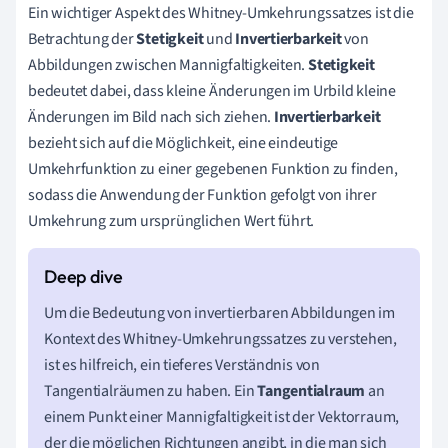
Ein wichtiger Aspekt des Whitney-Umkehrungssatzes ist die
Betrachtung der
Stetigkeit
und
Invertierbarkeit
von
Abbildungen zwischen Mannigfaltigkeiten.
Stetigkeit
bedeutet dabei, dass kleine Änderungen im Urbild kleine
Änderungen im Bild nach sich ziehen.
Invertierbarkeit
bezieht sich auf die Möglichkeit, eine eindeutige
Umkehrfunktion zu einer gegebenen Funktion zu finden,
sodass die Anwendung der Funktion gefolgt von ihrer
Umkehrung zum ursprünglichen Wert führt.
Um die Bedeutung von invertierbaren Abbildungen im
Kontext des Whitney-Umkehrungssatzes zu verstehen,
ist es hilfreich, ein tieferes Verständnis von
Tangentialräumen zu haben. Ein
Tangentialraum
an
einem Punkt einer Mannigfaltigkeit ist der Vektorraum,
der die möglichen Richtungen angibt, in die man sich