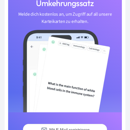
Umkehrungssatz
Melde dich kostenlos an, um Zugriff auf all unsere
Karteikarten zu erhalten.
Mit E-Mail registrieren