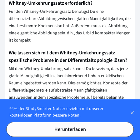
Whitney-Umkehrungssatz erforderlich?
Für den Whitney-Umkehrungssatz benötigst Du eine
differenzierbare Abbildung zwischen glatten Mannigfaltigkeiten, die
eine bestimmte Kodimension hat. Außerdem muss die Abbildung
eine eigentliche Abbildung sein, d.h., das Urbild kompakter Mengen
ist kompakt.
Wie lassen sich mit dem Whitney-Umkehrungssatz
spezifische Probleme in der Differentialtopologie lösen?
Mit dem Whitney-Umkehrungssatz kannst Du beweisen, dass jede
glatte Mannigfaltigkeit in einen hinreichend hohen euklidischen
Raum eingebettet werden kann. Dies ermöglicht es, Konzepte der
Differentialgeometrie auf abstrakte Mannigfaltigkeiten
anzuwenden, indem spezifische Probleme auf bereits bekannte
Eigenschaften des euklidischen Raums zurückgeführt werden.
94% der StudySmarter-Nutzer erzielen mit unserer
kostenlosen Plattform bessere Noten.
Wie beeinflusst der Whitney-Umkehrungssatz die Theorie
der differenzierbaren Mannigfaltigkeiten?
Herunterladen
Der Whitney-Umkehrungssatz ermöglicht es, differenzierbare