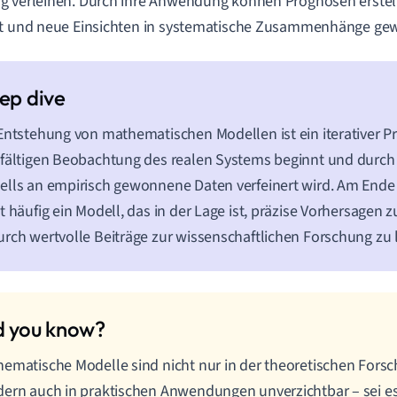
 verleihen. Durch ihre Anwendung können Prognosen erstel
et und neue Einsichten in systematische Zusammenhänge g
Entstehung von mathematischen Modellen ist ein iterativer Pr
fältigen Beobachtung des realen Systems beginnt und durc
lls an empirisch gewonnene Daten verfeinert wird. Am Ende
t häufig ein Modell, das in der Lage ist, präzise Vorhersagen
rch wertvolle Beiträge zur wissenschaftlichen Forschung zu l
ematische Modelle sind nicht nur in der theoretischen Forsc
ern auch in praktischen Anwendungen unverzichtbar – sei es