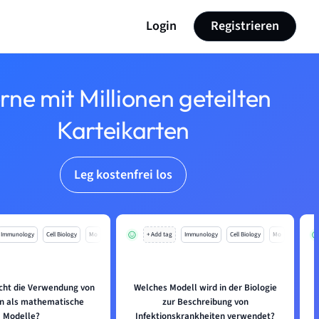
Login
Registrieren
rne mit Millionen geteilten
Karteikarten
Leg kostenfrei los
Immunology
Cell Biology
Mo
+ Add tag
Immunology
Cell Biology
Mo
cht die Verwendung von
Welches Modell wird in der Biologie
W
n als mathematische
zur Beschreibung von
Modelle?
Infektionskrankheiten verwendet?