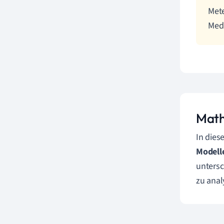
Mete
Medi
Math
In dies
Modell
untersc
zu anal