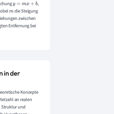
eichung
,
y
=
m
x
+
b
wobei
die Steigung
m
eziehungen zwischen
gten Entfernung bei
 in der
heoretische Konzepte
ielzahl an realen
 Struktur und