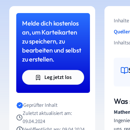
Inhalte
Melde dich kostenlos
an, um Karteikarten
Quelle
zu speichern, zu
Inhalts
bearbeiten und selbst
zu erstellen.
Leg jetzt los
Was 
Geprüfter Inhalt
Mathem
Zuletzt aktualisiert am:
Ingenie
09.04.2024
uns, re
Veröffentlicht am: 09.04.2024