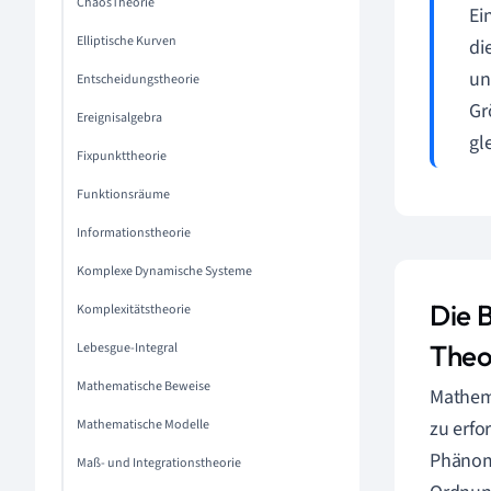
ChaosTheorie
Ei
Elliptische Kurven
di
u
Entscheidungstheorie
Gr
Ereignisalgebra
gl
Fixpunkttheorie
Funktionsräume
Informationstheorie
Komplexe Dynamische Systeme
Die 
Komplexitätstheorie
Theo
Lebesgue-Integral
Mathematische Beweise
Mathema
Mathematische Modelle
zu erfo
Phänome
Maß- und Integrationstheorie