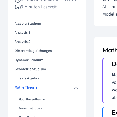
Abschni
9 Minuten Lesezeit
Modell
Algebra Studium
Analysis 1
Analysis 2
Math
Differentialgleichungen
Dynamik Studium
Geometrie Studium
Ma
Lineare Algebra
vo
Mathe Theorie
we
ab
Algorithmentheorie
Beweismethoden