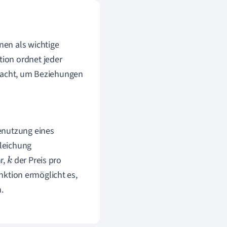
nen als wichtige
ion ordnet jeder
 macht, um Beziehungen
Benutzung eines
leichung
r,
der Preis pro
k
nktion ermöglicht es,
.