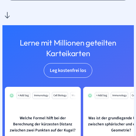
Lerne mit Millionen geteilten
Karteikarten
Leg kostenfrei los
+ Add tag
Immunology
Cell Biology
Mo
+ Add tag
Immunology
Cell
Welche Formel hilft bei der
Was ist der grundlegende U
Berechnung der kürzesten Distanz
zwischen sphärischer und e
zwischen zwei Punkten auf der Kugel?
Geometrie?