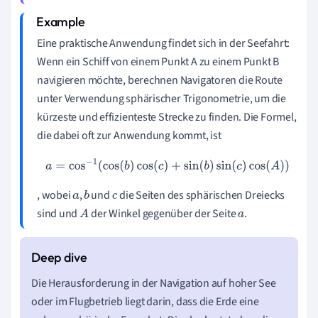
Eine praktische Anwendung findet sich in der Seefahrt:
Wenn ein Schiff von einem Punkt A zu einem Punkt B
navigieren möchte, berechnen Navigatoren die Route
unter Verwendung sphärischer Trigonometrie, um die
kürzeste und effizienteste Strecke zu finden. Die Formel,
die dabei oft zur Anwendung kommt, ist
a
=
cos
−
1
(
cos
(
b
)
cos
(
c
)
+
sin
(
b
)
sin
(
c
)
cos
(
A
)
)
, wobei
,
und
die Seiten des sphärischen Dreiecks
a
b
c
sind und
der Winkel gegenüber der Seite
.
A
a
Die Herausforderung in der Navigation auf hoher See
oder im Flugbetrieb liegt darin, dass die Erde eine