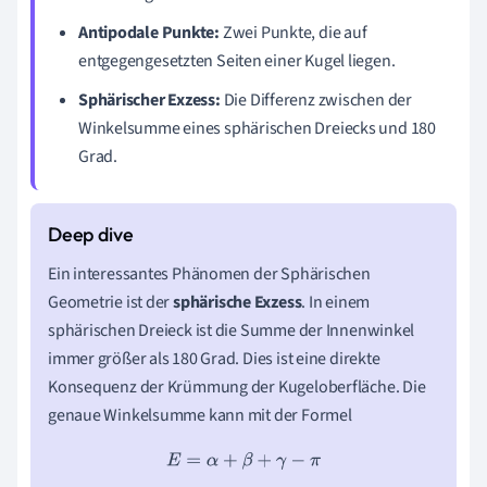
Antipodale Punkte:
Zwei Punkte, die auf
entgegengesetzten Seiten einer Kugel liegen.
Sphärischer Exzess:
Die Differenz zwischen der
Winkelsumme eines sphärischen Dreiecks und 180
Grad.
Ein interessantes Phänomen der Sphärischen
Geometrie ist der
sphärische Exzess
. In einem
sphärischen Dreieck ist die Summe der Innenwinkel
immer größer als 180 Grad. Dies ist eine direkte
Konsequenz der Krümmung der Kugeloberfläche. Die
genaue Winkelsumme kann mit der Formel
E
=
α
+
β
+
γ
−
π