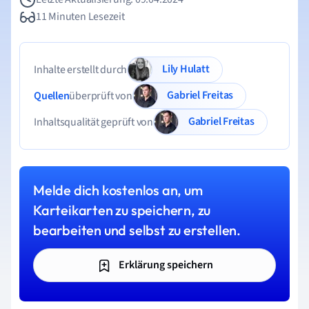
11 Minuten Lesezeit
Lily Hulatt
Inhalte erstellt durch
Gabriel Freitas
Quellen
überprüft von
Gabriel Freitas
Inhaltsqualität geprüft von
Melde dich kostenlos an, um
Karteikarten zu speichern, zu
bearbeiten und selbst zu erstellen.
Erklärung speichern