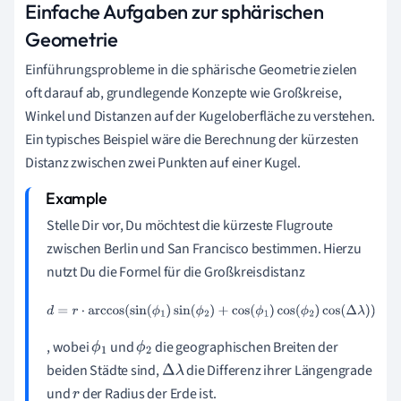
Einfache Aufgaben zur sphärischen
Geometrie
Einführungsprobleme in die sphärische Geometrie zielen
oft darauf ab, grundlegende Konzepte wie Großkreise,
Winkel und Distanzen auf der Kugeloberfläche zu verstehen.
Ein typisches Beispiel wäre die Berechnung der kürzesten
Distanz zwischen zwei Punkten auf einer Kugel.
Stelle Dir vor, Du möchtest die kürzeste Flugroute
zwischen Berlin und San Francisco bestimmen. Hierzu
nutzt Du die Formel für die Großkreisdistanz
d
=
r
⋅
arccos
(
sin
(
ϕ
1
)
sin
(
ϕ
2
)
+
cos
(
ϕ
1
)
cos
(
ϕ
2
)
cos
(
Δ
λ
)
)
, wobei
und
die geographischen Breiten der
ϕ
ϕ
beiden Städte sind,
die Differenz ihrer Längengrade
1
2
Δ
λ
und
der Radius der Erde ist.
r