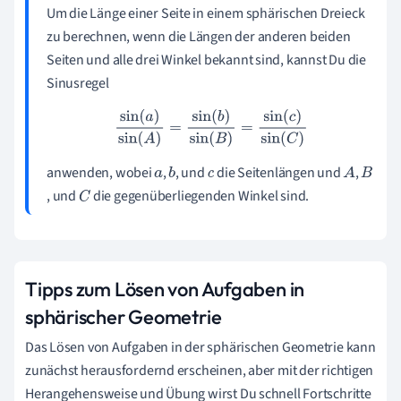
Um die Länge einer Seite in einem sphärischen Dreieck
zu berechnen, wenn die Längen der anderen beiden
Seiten und alle drei Winkel bekannt sind, kannst Du die
Sinusregel
sin
(
a
)
sin
(
A
)
=
sin
(
b
)
sin
(
B
)
=
sin
(
c
)
sin
(
C
)
anwenden, wobei
,
, und
die Seitenlängen und
,
a
b
c
A
B
, und
die gegenüberliegenden Winkel sind.
C
Tipps zum Lösen von Aufgaben in
sphärischer Geometrie
Das Lösen von Aufgaben in der sphärischen Geometrie kann
zunächst herausfordernd erscheinen, aber mit der richtigen
Herangehensweise und Übung wirst Du schnell Fortschritte