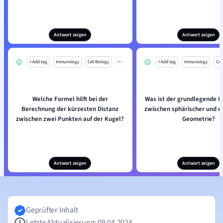
Antwort zeigen
Antwort zeigen
+ Add tag
Immunology
Cell Biology
Mo
+ Add tag
Immunology
Cell
Welche Formel hilft bei der
Was ist der grundlegende U
Berechnung der kürzesten Distanz
zwischen sphärischer und e
zwischen zwei Punkten auf der Kugel?
Geometrie?
Antwort zeigen
Antwort zeigen
Geprüfter Inhalt
Letzte Aktualisierung: 09.04.2024