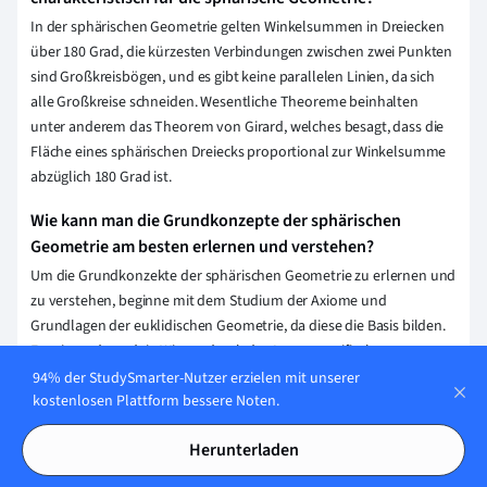
In der sphärischen Geometrie gelten Winkelsummen in Dreiecken
über 180 Grad, die kürzesten Verbindungen zwischen zwei Punkten
sind Großkreisbögen, und es gibt keine parallelen Linien, da sich
alle Großkreise schneiden. Wesentliche Theoreme beinhalten
unter anderem das Theorem von Girard, welches besagt, dass die
Fläche eines sphärischen Dreiecks proportional zur Winkelsumme
abzüglich 180 Grad ist.
Wie kann man die Grundkonzepte der sphärischen
Geometrie am besten erlernen und verstehen?
Um die Grundkonzekte der sphärischen Geometrie zu erlernen und
zu verstehen, beginne mit dem Studium der Axiome und
Grundlagen der euklidischen Geometrie, da diese die Basis bilden.
Erweitere dann dein Wissen durch das Lesen spezifischer
Lehrbücher zur sphärischen Geometrie und bearbeite
94% der StudySmarter-Nutzer erzielen mit unserer
Übungsaufgaben, um die Theorie praktisch anzuwenden.
kostenlosen Plattform bessere Noten.
Schließlich hilft die Visualisierung konkreter Beispiele und
Herunterladen
Szenarien dabei, ein tieferes Verständnis zu entwickeln.