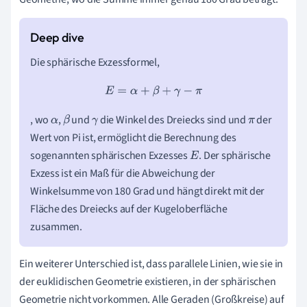
Die sphärische Exzessformel,
E
=
α
+
β
+
γ
−
π
, wo
,
und
die Winkel des Dreiecks sind und
der
α
β
γ
π
Wert von Pi ist, ermöglicht die Berechnung des
sogenannten sphärischen Exzesses
. Der sphärische
E
Exzess ist ein Maß für die Abweichung der
Winkelsumme von 180 Grad und hängt direkt mit der
Fläche des Dreiecks auf der Kugeloberfläche
zusammen.
Ein weiterer Unterschied ist, dass parallele Linien, wie sie in
der euklidischen Geometrie existieren, in der sphärischen
Geometrie nicht vorkommen. Alle Geraden (Großkreise) auf