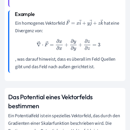
Ein homogenes Vektorfeld
hat eine
F
→
=
x
i
→
+
y
j
→
+
z
k
→
Divergenz von:
∇
→
⋅
F
→
=
∂
x
∂
x
+
∂
y
∂
y
+
∂
z
∂
z
=
3
, was darauf hinweist, dass es überall im Feld Quellen
gibt und das Feld nach außen gerichtet ist.
Das Potential eines Vektorfelds
bestimmen
Ein Potentialfeld ist ein spezielles Vektorfeld, das durch den
Gradienten einer Skalarfunktion beschrieben wird. Die