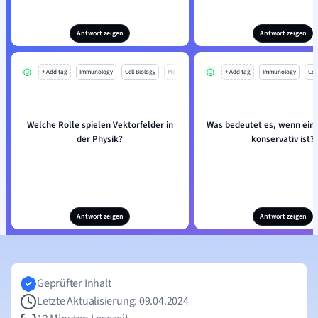
Antwort zeigen
Antwort zeigen
+ Add tag
Immunology
Cell Biology
Mo
+ Add tag
Immunology
Cell
Welche Rolle spielen Vektorfelder in
Was bedeutet es, wenn ein 
der Physik?
konservativ ist?
Antwort zeigen
Antwort zeigen
Geprüfter Inhalt
Letzte Aktualisierung: 09.04.2024