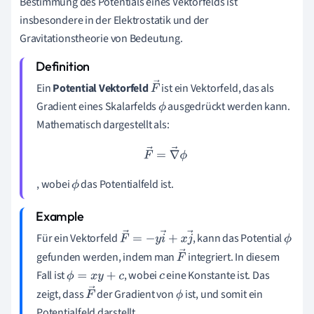
Bestimmung des Potentials eines Vektorfelds ist
insbesondere in der Elektrostatik und der
Gravitationstheorie von Bedeutung.
Ein
Potential Vektorfeld
ist ein Vektorfeld, das als
F
Gradient eines Skalarfelds
ausgedrückt werden kann.
→
ϕ
Mathematisch dargestellt als:
F
→
=
∇
→
ϕ
, wobei
das Potentialfeld ist.
ϕ
Für ein Vektorfeld
, kann das Potential
F
→
=
−
y
i
→
+
x
j
→
ϕ
gefunden werden, indem man
integriert. In diesem
F
Fall ist
, wobei
eine Konstante ist. Das
ϕ
=
x
y
+
c
c
→
zeigt, dass
der Gradient von
ist, und somit ein
F
ϕ
Potentialfeld darstellt.