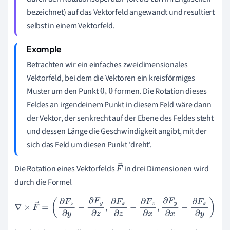
bezeichnet) auf das Vektorfeld angewandt und resultiert
selbst in einem Vektorfeld.
Betrachten wir ein einfaches zweidimensionales
Vektorfeld, bei dem die Vektoren ein kreisförmiges
Muster um den Punkt
formen. Die Rotation dieses
0
,
0
Feldes an irgendeinem Punkt in diesem Feld wäre dann
der Vektor, der senkrecht auf der Ebene des Feldes steht
und dessen Länge die Geschwindigkeit angibt, mit der
sich das Feld um diesen Punkt 'dreht'.
Die Rotation eines Vektorfelds
in drei Dimensionen wird
F
durch die Formel
→
∇
×
F
→
=
(
∂
F
z
∂
y
−
∂
F
y
∂
z
,
∂
F
x
∂
z
−
∂
F
z
∂
x
,
∂
F
y
∂
x
−
∂
F
x
∂
y
)