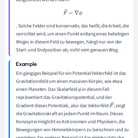
→
F
→
=
∇
ϕ
. Solche Felder sind konservativ, das heißt, die Arbeit, die
verrichtet wird, um einen Punkt entlang eines beliebigen
Weges in diesem Feld zu bewegen, hängt nur von der
Start- und Endposition ab, nicht vom genauen Weg.
Ein gängiges Beispiel für ein Potential Vektorfeld ist das
Gravitationsfeld um einen massiven Körper, wie etwa
einen Planeten. Das Skalarfeld
in diesem Fall
ϕ
repräsentiert das Gravitationspotential, und der
Gradient dieses Potentials, also das Vektorfeld
, zeigt
F
die Gravitationskraft an jedem Punkt im Raum. Dieses
→
Konzept ermöglicht es Astronomen und Physikern, die
Bewegungen von Himmelskörpern zu berechnen und zu
verstehen.Ein anderes Beispiel ist das elektrostatische