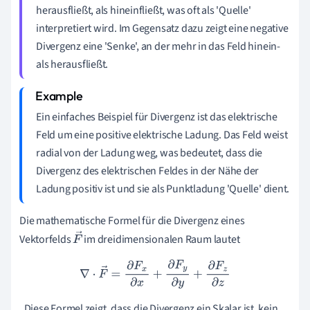
herausfließt, als hineinfließt, was oft als 'Quelle'
interpretiert wird. Im Gegensatz dazu zeigt eine negative
Divergenz eine 'Senke', an der mehr in das Feld hinein-
als herausfließt.
Ein einfaches Beispiel für Divergenz ist das elektrische
Feld um eine positive elektrische Ladung. Das Feld weist
radial von der Ladung weg, was bedeutet, dass die
Divergenz des elektrischen Feldes in der Nähe der
Ladung positiv ist und sie als Punktladung 'Quelle' dient.
Die mathematische Formel für die Divergenz eines
Vektorfelds
im dreidimensionalen Raum lautet
F
→
∇
⋅
F
→
=
∂
F
x
∂
x
+
∂
F
y
∂
y
+
∂
F
z
∂
z
. Diese Formel zeigt, dass die Divergenz ein Skalar ist, kein