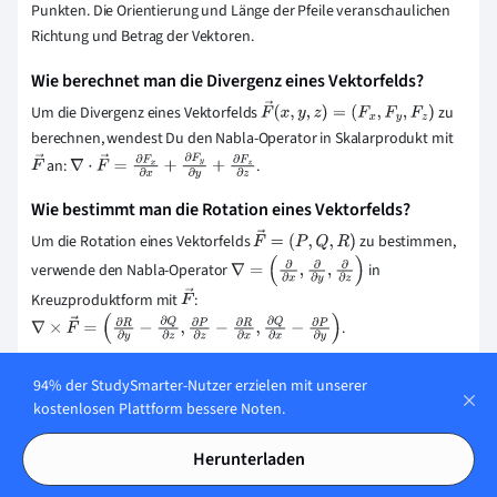
Punkten. Die Orientierung und Länge der Pfeile veranschaulichen
Richtung und Betrag der Vektoren.
Wie berechnet man die Divergenz eines Vektorfelds?
Um die Divergenz eines Vektorfelds
zu
F
→
(
x
,
y
,
z
)
=
(
F
x
,
F
y
,
F
z
)
berechnen, wendest Du den Nabla-Operator in Skalarprodukt mit
an:
.
F
→
∇
⋅
F
→
=
∂
F
x
∂
x
+
∂
F
y
∂
y
+
∂
F
z
∂
z
Wie bestimmt man die Rotation eines Vektorfelds?
Um die Rotation eines Vektorfelds
zu bestimmen,
F
→
=
(
P
,
Q
,
R
)
verwende den Nabla-Operator
in
∇
=
(
∂
∂
x
,
∂
∂
y
,
∂
∂
z
)
Kreuzproduktform mit
:
F
→
.
∇
×
F
→
=
(
∂
R
∂
y
−
∂
Q
∂
z
,
∂
P
∂
z
−
∂
R
∂
x
,
∂
Q
∂
x
−
∂
P
∂
y
)
Wie interpretiert man ein Vektorfeld physikalisch?
94% der StudySmarter-Nutzer erzielen mit unserer
Ein Vektorfeld kann physikalisch als eine Beschreibung interpretiert
kostenlosen Plattform bessere Noten.
werden, wo und wie stark Kräfte in einem Raum wirken. Stell dir
vor, in jedem Punkt im Raum zeigt ein Pfeil in die Richtung und mit
Herunterladen
der Stärke, wie z.B. die Gravitationskraft an diesem Punkt wirken