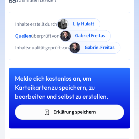
12 Minuten Lesezeit
Lily Hulatt
Inhalte erstellt durch
Gabriel Freitas
Quellen
überprüft von
Gabriel Freitas
Inhaltsqualität geprüft von
Melde dich kostenlos an, um
Karteikarten zu speichern, zu
bearbeiten und selbst zu erstellen.
Erklärung speichern