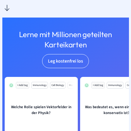
Lerne mit Millionen geteilten
Karteikarten
Leg kostenfrei los
+ Add tag
Immunology
Cell Biology
Mo
+ Add tag
Immunology
Cell
Welche Rolle spielen Vektorfelder in
Was bedeutet es, wenn ein 
der Physik?
konservativ ist?