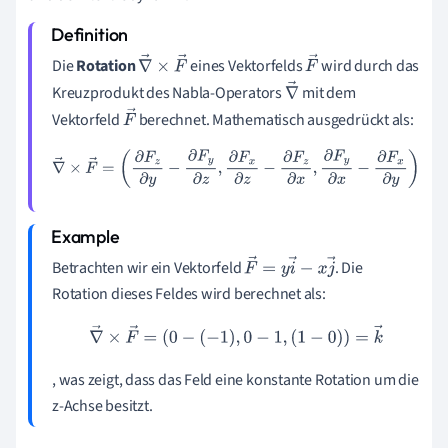
Die
Rotation
eines Vektorfelds
wird durch das
∇
→
×
F
→
F
Kreuzprodukt des Nabla-Operators
mit dem
→
∇
Vektorfeld
berechnet. Mathematisch ausgedrückt als:
→
F
→
∇
→
×
F
→
=
(
∂
F
z
∂
y
−
∂
F
y
∂
z
,
∂
F
x
∂
z
−
∂
F
z
∂
x
,
∂
F
y
∂
x
−
∂
F
x
∂
y
)
Betrachten wir ein Vektorfeld
. Die
F
→
=
y
i
→
−
x
j
→
Rotation dieses Feldes wird berechnet als:
∇
→
×
F
→
=
(
0
−
(
−
1
)
,
0
−
1
,
(
1
−
0
)
)
=
k
→
, was zeigt, dass das Feld eine konstante Rotation um die
z-Achse besitzt.