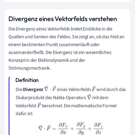
Divergenz eines Vektorfelds verstehen
Die Divergenz eines Vektorfelds bietet Einblicke in die
Quellen und Senken des Feldes. Sie zeigt an, ob das Feld an
einem bestimmten Punkt zusammenläuft oder
auseinanderfließt. Die Divergenz ist ein wesentliches
Konzept in der Elektrodynamik und der
Strömungsmechanik.
Die
Divergenz
eines Vektorfelds
wird durch das
∇
→
⋅
F
F
Skalarprodukt des Nabla-Operators
mit dem
→
→
∇
Vektorfeld
berechnet. Die mathematische Formel
→
F
dafür ist:
→
∇
→
⋅
F
→
=
∂
F
x
∂
x
+
∂
F
y
∂
y
+
∂
F
z
∂
z