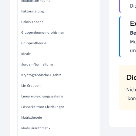
Euklidische Räume
Di
Faktorisierung
Galois-Theorie
Be
Gruppenhomomorphismen
Mu
Gruppentheorie
und
Ideale
Jordan-Normalform
Kryptographische Algebra
Lie-Gruppen
Nich
Lineare Gleichungssysteme
'kom
Lösbarkeit von Gleichungen
Matrixtheorie
Modulararithmetik