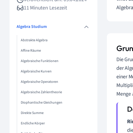
Algebra
11 Minuten Lesezeit
Algebra Studium
Abstrakte Algebra
Grun
Affine Räume
Die Gru
Algebraische Funktionen
der Alg
Algebraische Kurven
einer M
Algebraische Operatoren
Multipl
Algebraische Zahlentheorie
Menge a
Diophantische Gleichungen
Direkte Summe
Ri
Endliche Körper
di