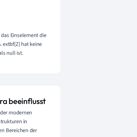
t das Einselement die
. extbf{Z} hat keine
s null ist.
ra beeinflusst
s der modernen
trukturen in
en Bereichen der