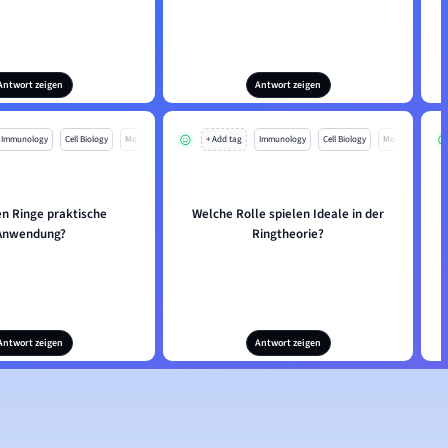
Antwort zeigen
Antwort zeigen
Immunology
Cell Biology
Mo
+ Add tag
Immunology
Cell Biology
Mo
en Ringe praktische
Welche Rolle spielen Ideale in der
Anwendung?
Ringtheorie?
Antwort zeigen
Antwort zeigen