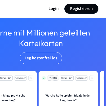
Login
Registrieren
rne mit Millionen geteilten
Karteikarten
Leg kostenfrei los
Immunology
Cell Biology
Mo
+ Add tag
Immunology
Cell Biology
Mo
en Ringe praktische
Welche Rolle spielen Ideale in der
Anwendung?
Ringtheorie?