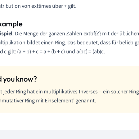
stribution von exttimes über + gilt.
ispiel
: Die Menge der ganzen Zahlen extbf{Z} mit der übliche
ltiplikation bildet einen Ring. Das bedeutet, dass für beliebig
 c gilt: (a + b) + c = a + (b + c) und a(bc) = (ab)c.
t jeder Ring hat ein multiplikatives Inverses – ein solcher Rin
mutativer Ring mit Einselement' genannt.