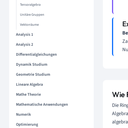
Tensoralgebra
Unitäre Gruppen
Vektorräume
Be
Analysis 1
Za
Analysis 2
Nu
Differentialgleichungen
Dynamik Studium
Geometrie Studium
Lineare Algebra
Wie 
Mathe Theorie
Mathematische Anwendungen
Die Rin
Algebra
Numerik
algebra
Optimierung