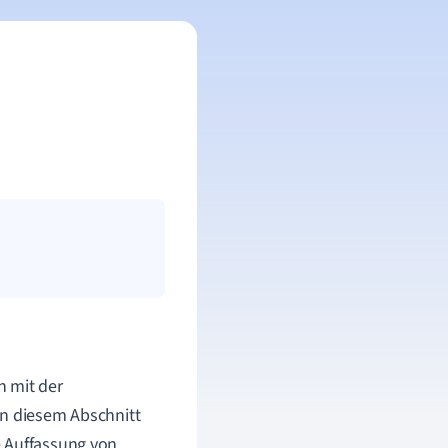
h mit der
In diesem Abschnitt
e Auffassung von