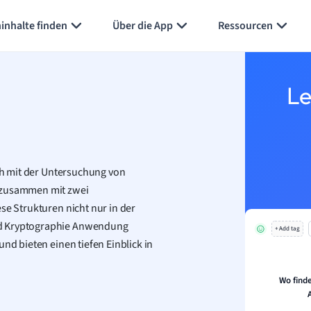
inhalte finden
Über die App
Ressourcen
Le
ich mit der Untersuchung von
e zusammen mit zwei
se Strukturen nicht nur in der
nd Kryptographie Anwendung
+ Add tag
nd bieten einen tiefen Einblick in
Wo find