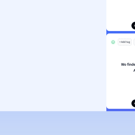
+ Add tag
Wo find