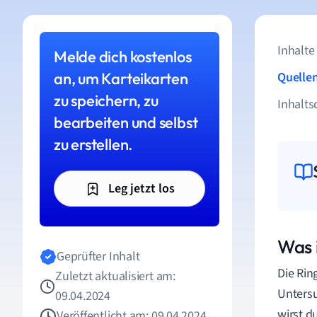
Inhalte
Melde dich kostenlos
an, um Karteikarten
Quelle
zu speichern, zu
Inhalts
bearbeiten und selbst
zu erstellen.
Leg jetzt los
Was 
Geprüfter Inhalt
Die Rin
Zuletzt aktualisiert am:
Untersu
09.04.2024
wirst d
Veröffentlicht am: 09.04.2024