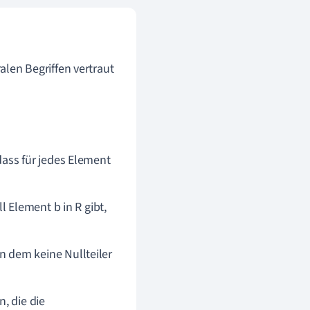
ralen Begriffen vertraut
 dass für jedes Element
ll Element b in R gibt,
n dem keine Nullteiler
, die die