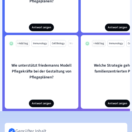
Pflegeplänen?
Antwort zeigen
Antwort zeigen
+ Add tag
Immunology
Cell Biology
Mo
+ Add tag
Immunology
Cell
Wie unterstützt friedemanns Modell
Welche Strategie gehö
Pflegekräfte bei der Gestaltung von
familienzentrierten Pf
Pflegeplänen?
Antwort zeigen
Antwort zeigen
Geprüfter Inhalt