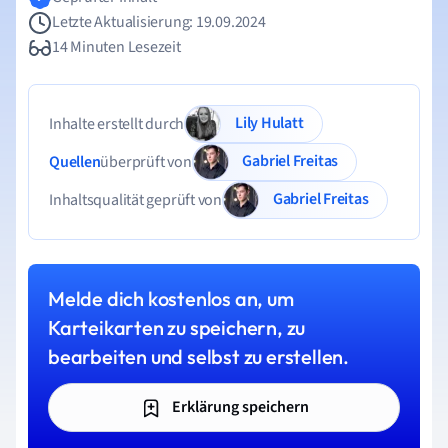
Letzte Aktualisierung: 19.09.2024
14 Minuten Lesezeit
Lily Hulatt
Inhalte erstellt durch
Gabriel Freitas
Quellen
überprüft von
Gabriel Freitas
Inhaltsqualität geprüft von
Melde dich kostenlos an, um
Karteikarten zu speichern, zu
bearbeiten und selbst zu erstellen.
Erklärung speichern