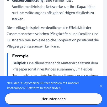
Ressourcennutzung:
Eine Familie nutzt
Familienmedizinische Netzwerke, um ihre Kapazitäten
zur Unterstützung des pflegebedürftigen Mitglieds zu
stärken.
Diese Alltagsbeispiele verdeutlichen die Effektivität der
Zusammenarbeit zwischen Pflegekräften und Familien und
illustrieren, wie sich eine solche Kooperation positiv auf die
Pflegeergebnisse auswirken kann.
Beispiel:
Eine alleinerziehende Mutter arbeitet mit dem
Pflegepersonal ihres Kindes zusammen, um flexible
Termine für medizinische Behandlungen zu arrangieren,
was ihr eine bessere Work-Life-Balance ermöglicht.
94% der StudySmarter-Nutzer erzielen mit unserer
kostenlosen Plattform bessere Noten.
Pflege und Familie - Das Wichtigste
Herunterladen
Definition Pflege und Familie:
Die Unterstützung von