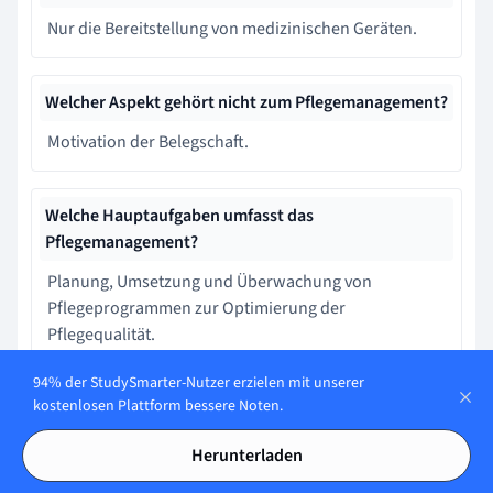
Nur die Bereitstellung von medizinischen Geräten.
Welcher Aspekt gehört nicht zum Pflegemanagement?
Motivation der Belegschaft.
Welche Hauptaufgaben umfasst das
Pflegemanagement?
Planung, Umsetzung und Überwachung von
Pflegeprogrammen zur Optimierung der
Pflegequalität.
94% der StudySmarter-Nutzer erzielen mit unserer
kostenlosen Plattform bessere Noten.
Was ist ein Hauptziel der aktuellen
Pflegemanagement-Konzepte?
Herunterladen
Reduzierung der Kosten durch weniger Personal