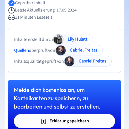
Geprüfter Inhalt
Letzte Aktualisierung: 17.09.2024
11 Minuten Lesezeit
Lily Hulatt
Inhalte erstellt durch
Gabriel Freitas
Quellen
überprüft von
Gabriel Freitas
Inhaltsqualität geprüft von
Melde dich kostenlos an, um
Karteikarten zu speichern, zu
bearbeiten und selbst zu erstellen.
Erklärung speichern