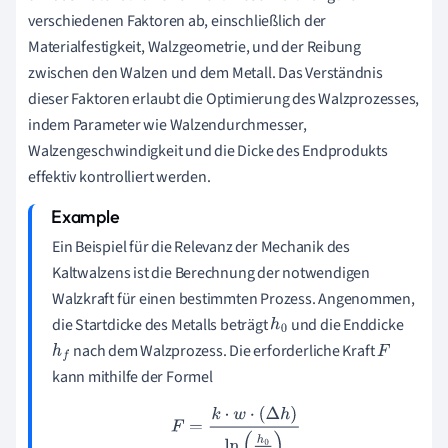
verschiedenen Faktoren ab, einschließlich der
Materialfestigkeit, Walzgeometrie, und der Reibung
zwischen den Walzen und dem Metall. Das Verständnis
dieser Faktoren erlaubt die Optimierung des Walzprozesses,
indem Parameter wie Walzendurchmesser,
Walzengeschwindigkeit und die Dicke des Endprodukts
effektiv kontrolliert werden.
Ein Beispiel für die Relevanz der Mechanik des
Kaltwalzens ist die Berechnung der notwendigen
Walzkraft für einen bestimmten Prozess. Angenommen,
die Startdicke des Metalls beträgt
und die Enddicke
h
0
nach dem Walzprozess. Die erforderliche Kraft
h
f
F
kann mithilfe der Formel
F
=
k
⋅
w
⋅
(
Δ
h
)
ln
(
h
0
h
f
)