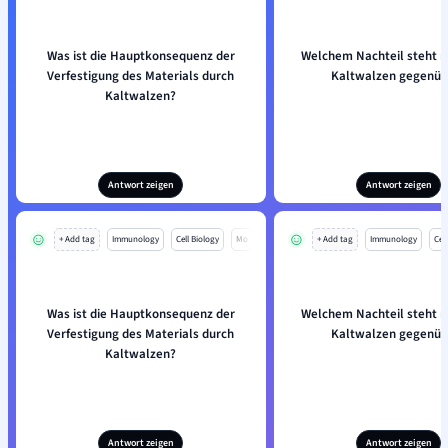
Was ist die Hauptkonsequenz der
Welchem Nachteil steht 
Verfestigung des Materials durch
Kaltwalzen gegenüb
Kaltwalzen?
Antwort zeigen
Antwort zeigen
+ Add tag
Immunology
Cell Biology
Mo
+ Add tag
Immunology
Cell
Was ist die Hauptkonsequenz der
Welchem Nachteil steht 
Verfestigung des Materials durch
Kaltwalzen gegenüb
Kaltwalzen?
Antwort zeigen
Antwort zeigen