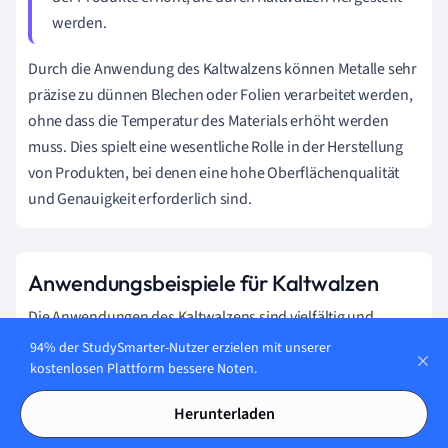
werden.
Durch die Anwendung des Kaltwalzens können Metalle sehr
präzise zu dünnen Blechen oder Folien verarbeitet werden,
ohne dass die Temperatur des Materials erhöht werden
muss. Dies spielt eine wesentliche Rolle in der Herstellung
von Produkten, bei denen eine hohe Oberflächenqualität
und Genauigkeit erforderlich sind.
Anwendungsbeispiele für Kaltwalzen
Die Anwendungen des Kaltwalzens sind vielfältig und
erstrecken sich über zahlreiche Industriezweige. Hier einige
94% der StudySmarter-Nutzer erzielen mit unserer
prägnante Beispiele:
kostenlosen Plattform bessere Noten.
In der
Automobilindustrie
wird Kaltwalzen eingesetzt,
Herunterladen
um hochfeste Stahlbleche herzustellen, die für die