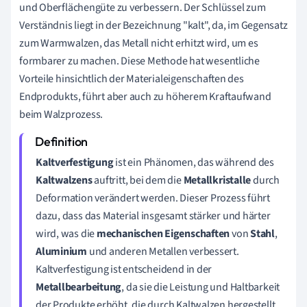
und Oberflächengüte zu verbessern. Der Schlüssel zum
Verständnis liegt in der Bezeichnung "kalt", da, im Gegensatz
zum Warmwalzen, das Metall nicht erhitzt wird, um es
formbarer zu machen. Diese Methode hat wesentliche
Vorteile hinsichtlich der Materialeigenschaften des
Endprodukts, führt aber auch zu höherem Kraftaufwand
beim Walzprozess.
Kaltverfestigung
ist ein Phänomen, das während des
Kaltwalzens
auftritt, bei dem die
Metallkristalle
durch
Deformation verändert werden. Dieser Prozess führt
dazu, dass das Material insgesamt stärker und härter
wird, was die
mechanischen Eigenschaften
von
Stahl
,
Aluminium
und anderen Metallen verbessert.
Kaltverfestigung ist entscheidend in der
Metallbearbeitung
, da sie die Leistung und Haltbarkeit
der Produkte erhöht, die durch Kaltwalzen hergestellt