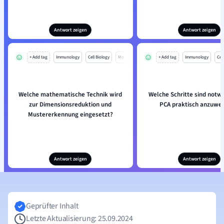
Antwort zeigen
Antwort zeigen
+ Add tag
Immunology
Cell Biology
Mo
+ Add tag
Immunology
Cell
Welche mathematische Technik wird
Welche Schritte sind notw
zur Dimensionsreduktion und
PCA praktisch anzuwe
Mustererkennung eingesetzt?
Antwort zeigen
Antwort zeigen
Geprüfter Inhalt
Letzte Aktualisierung: 25.09.2024