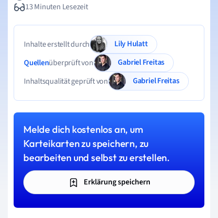
13 Minuten Lesezeit
Lily Hulatt
Inhalte erstellt durch
Gabriel Freitas
Quellen
überprüft von
Gabriel Freitas
Inhaltsqualität geprüft von
Melde dich kostenlos an, um
Karteikarten zu speichern, zu
bearbeiten und selbst zu erstellen.
Erklärung speichern