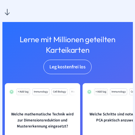
Lerne mit Millionen geteilten
Karteikarten
Leg kostenfrei los
+ Add tag
Immunology
Cell Biology
Mo
+ Add tag
Immunology
Cell
Welche mathematische Technik wird
Welche Schritte sind notw
zur Dimensionsreduktion und
PCA praktisch anzuwe
Mustererkennung eingesetzt?