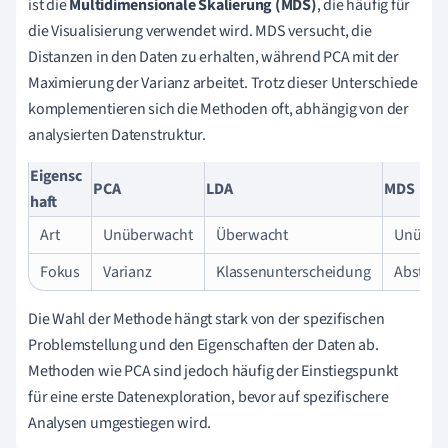
ist die
Multidimensionale Skalierung (MDS)
, die häufig für
die Visualisierung verwendet wird. MDS versucht, die
Distanzen in den Daten zu erhalten, während PCA mit der
Maximierung der Varianz arbeitet. Trotz dieser Unterschiede
komplementieren sich die Methoden oft, abhängig von der
analysierten Datenstruktur.
Eigensc
PCA
LDA
MDS
haft
Art
Unüberwacht
Überwacht
Unüber
Fokus
Varianz
Klassenunterscheidung
Abstand
Die Wahl der Methode hängt stark von der spezifischen
Problemstellung und den Eigenschaften der Daten ab.
Methoden wie PCA sind jedoch häufig der Einstiegspunkt
für eine erste Datenexploration, bevor auf spezifischere
Analysen umgestiegen wird.