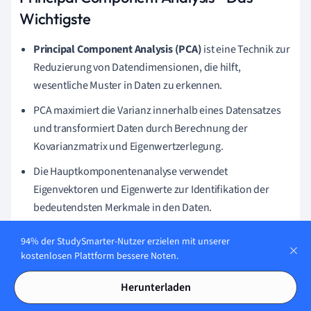
Wichtigste
Principal Component Analysis (PCA)
ist eine Technik zur
Reduzierung von Datendimensionen, die hilft,
wesentliche Muster in Daten zu erkennen.
PCA maximiert die Varianz innerhalb eines Datensatzes
und transformiert Daten durch Berechnung der
Kovarianzmatrix und Eigenwertzerlegung.
Die Hauptkomponentenanalyse verwendet
Eigenvektoren und Eigenwerte zur Identifikation der
bedeutendsten Merkmale in den Daten.
Ein typisches Anwendungsbeispiel von PCA ist die
94% der StudySmarter-Nutzer erzielen mit unserer
Reduzierung der Variablen eines Blumen-Datensatzes
kostenlosen Plattform bessere Noten.
von drei auf zwei Hauptkomponenten.
Herunterladen
Die Implementierung der Hauptkomponentenanalyse in