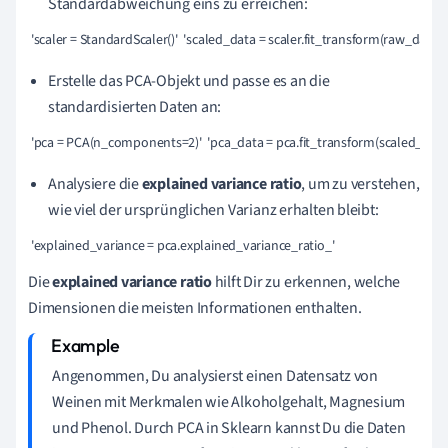
Standardabweichung eins zu erreichen:
 'scaler = StandardScaler()'  'scaled_data = scaler.fit_transform(raw_data)'
Erstelle das PCA-Objekt und passe es an die
standardisierten Daten an:
 'pca = PCA(n_components=2)'  'pca_data = pca.fit_transform(scaled_data
Analysiere die
explained variance ratio
, um zu verstehen,
wie viel der ursprünglichen Varianz erhalten bleibt:
 'explained_variance = pca.explained_variance_ratio_'
Die
explained variance ratio
hilft Dir zu erkennen, welche
Dimensionen die meisten Informationen enthalten.
Angenommen, Du analysierst einen Datensatz von
Weinen mit Merkmalen wie Alkoholgehalt, Magnesium
und Phenol. Durch PCA in Sklearn kannst Du die Daten