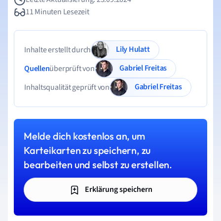
11 Minuten Lesezeit
Lily Hulatt
Inhalte erstellt durch
Gabriel Freitas
Quellen
überprüft von
Gabriel Freitas
Inhaltsqualität geprüft von
Melde dich kostenlos an, um
Karteikarten zu speichern, zu
bearbeiten und selbst zu erstellen.
Erklärung speichern