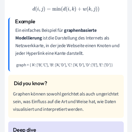
d
(
i
,
j
)
=
min
(
d
(
i
,
k
)
+
w
(
k
,
j
)
)
Ein einfaches Beispiel für
graphenbasierte
Modellierung
ist die Darstellung des Internets als
Netzwerkkarte, in der jede Webseite einen Knoten und
jeder Hyperlink eine Kante darstellt.
 graph = { 'A': ['B', 'C'], 'B': ['A', 'D'], 'C': ['A', 'D'], 'D': ['E'], 'E': ['D'] } 
Graphen können sowohl gerichtet als auch ungerichtet
sein, was Einfluss auf die Art und Weise hat, wie Daten
visualisiert und interpretiert werden.