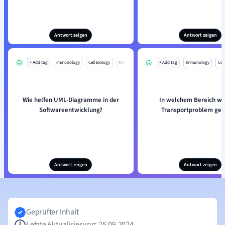
Antwort zeigen
Antwort zeigen
+ Add tag
Immunology
Cell Biology
Mo
+ Add tag
Immunology
Cell
Wie helfen UML-Diagramme in der
In welchem Bereich wi
Softwareentwicklung?
Transportproblem gen
Antwort zeigen
Antwort zeigen
Geprüfter Inhalt
Letzte Aktualisierung: 25.09.2024