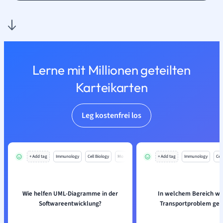
Lerne mit Millionen geteilten
Karteikarten
Leg kostenfrei los
+ Add tag
Immunology
Cell Biology
Mo
+ Add tag
Immunology
Cell
Wie helfen UML-Diagramme in der
In welchem Bereich wi
Softwareentwicklung?
Transportproblem gen