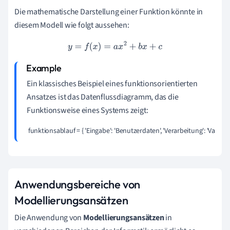
Die mathematische Darstellung einer Funktion könnte in
diesem Modell wie folgt aussehen:
y
=
f
(
x
)
=
a
x
2
+
b
x
+
c
Ein klassisches Beispiel eines funktionsorientierten
Ansatzes ist das Datenflussdiagramm, das die
Funktionsweise eines Systems zeigt:
 funktionsablauf = { 'Eingabe': 'Benutzerdaten', 'Verarbeitung': 'Validie
Anwendungsbereiche von
Modellierungsansätzen
Die Anwendung von
Modellierungsansätzen
in