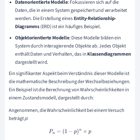
Datenorientierte Modelle
: Fokussieren sich auf die
Daten, die in einem System gespeichert und verarbeitet
werden. Die Erstellung eines
Entity-Relationship-
Diagramms
(ERD) ist ein häufiges Beispiel.
Objektorientierte Modelle
: Diese Modelle bilden ein
System durch interagierende Objekte ab. Jedes Objekt
enthält Daten und Verhalten, das in
Klassendiagrammen
dargestellt wird.
Ein signifikanter Aspekt beim Verständnis dieser Modelle ist
die mathematische Beschreibung der Wechselbeziehungen.
Ein Beispiel ist die Berechnung von Wahrscheinlichkeiten in
einem Zustandsmodell, dargestellt durch:
Angenommen, die Wahrscheinlichkeit bei einem Versuch
beträgt
p
:
P
n
=
(
1
−
p
)
n
×
p