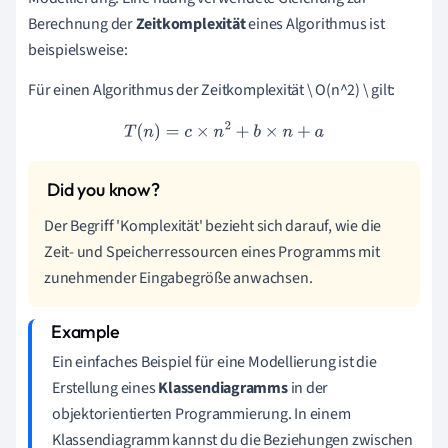
Berechnung der
Zeitkomplexität
eines Algorithmus ist
beispielsweise:
Für einen Algorithmus der Zeitkomplexität \ O(n^2) \ gilt:
T
(
n
)
=
c
×
n
2
+
b
×
n
+
a
Der Begriff 'Komplexität' bezieht sich darauf, wie die
Zeit- und Speicherressourcen eines Programms mit
zunehmender Eingabegröße anwachsen.
Ein einfaches Beispiel für eine Modellierung ist die
Erstellung eines
Klassendiagramms
in der
objektorientierten Programmierung. In einem
Klassendiagramm kannst du die Beziehungen zwischen