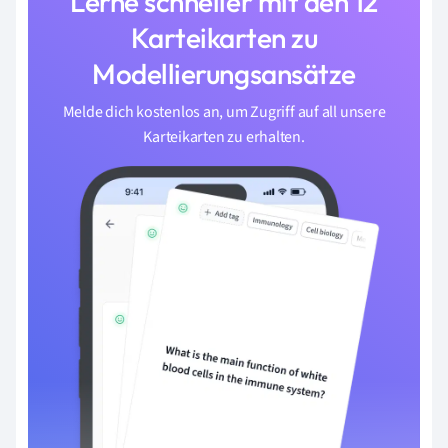
Lerne schneller mit den 12
Karteikarten zu
Modellierungsansätze
Melde dich kostenlos an, um Zugriff auf all unsere
Karteikarten zu erhalten.