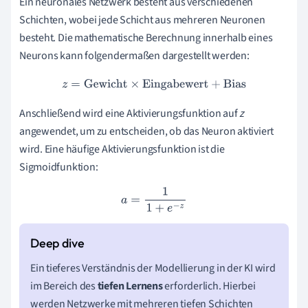
Ein neuronales Netzwerk besteht aus verschiedenen
Schichten, wobei jede Schicht aus mehreren Neuronen
besteht. Die mathematische Berechnung innerhalb eines
Neurons kann folgendermaßen dargestellt werden:
z
=
Gewicht
×
Eingabewert
+
Bias
Anschließend wird eine Aktivierungsfunktion auf
z
angewendet, um zu entscheiden, ob das Neuron aktiviert
wird. Eine häufige Aktivierungsfunktion ist die
Sigmoidfunktion:
a
=
1
1
+
e
−
z
Ein tieferes Verständnis der Modellierung in der KI wird
im Bereich des
tiefen Lernens
erforderlich. Hierbei
werden Netzwerke mit mehreren tiefen Schichten