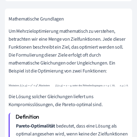
Mathematische Grundlagen
Um Mehrzieloptimierung mathematisch zu verstehen,
betrachten wir eine Menge von Zielfunktionen. Jede dieser
Funktionen beschreibt ein Ziel, das optimiert werden soll.
Die Formulierung dieser Ziele erfolgt oft durch
mathematische Gleichungen oder Ungleichungen. Ein
Beispiel ist die Optimierung von zwei Funktionen:
Minimiere
f
1
(
x
,
y
)
=
x
2
+
y
2
,
Maximiere
f
2
(
x
,
y
)
=
x
−
y
,
unter den
Nebenbedingungen:
x
+
y
≤
10
,
x
,
y
≥
0.
Die Lösung solcher Gleichungen liefert uns
Kompromisslösungen, die Pareto-optimal sind.
Pareto-Optimalität
bedeutet, dass eine Lösung als
optimal angesehen wird, wenn keine der Zielfunktionen