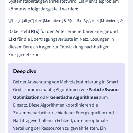
Systemstabilität gewährleistet wird. Ein Mehrzielproblem
könnte wie folgt dargestellt werden:
\[\begin{align*} \text{Maximiere } & R(x) = 5x - 3y, \ \text{Minimiere } & L(x) = 
Dabei steht
R(x)
für den Anteil erneuerbarer Energie und
L(x)
für die Übertragungsverluste im Netz. Lösungen in
diesem Bereich tragen zur Entwicklung nachhaltiger
Energienetze bei.
Bei der Anwendung von Mehrzieloptimierung in Smart
Grids kommen häufig Algorithmen wie
Particle Swarm
Optimization
oder
Genetische Algorithmen
zum
Einsatz. Diese Algorithmen koordinieren die
Zusammenarbeit verschiedener Energiequellen und
Nachfrageverhalten in Echtzeit, um eine optimale
Verteilung der Ressourcen zu gewährleisten. Ein