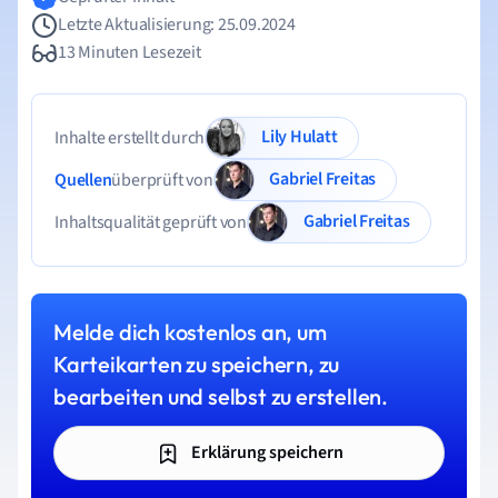
Letzte Aktualisierung: 25.09.2024
13 Minuten Lesezeit
Lily Hulatt
Inhalte erstellt durch
Gabriel Freitas
Quellen
überprüft von
Gabriel Freitas
Inhaltsqualität geprüft von
Melde dich kostenlos an, um
Karteikarten zu speichern, zu
bearbeiten und selbst zu erstellen.
Erklärung speichern