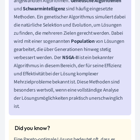
angewandten Algorithmen.
Genetische Algorithmen
und
Schwarmintelligenz
sind häufig eingesetzte
Methoden. Ein genetischer Algorithmus simuliert dabei
die natürliche Selektion und Evolution, um Lösungen
zu finden, die mehreren Zielen gerecht werden. Dabei
wird mit einer sogenannten
Population
von Lösungen
gearbeitet, die über Generationen hinweg stetig
verbessert werden. Der
NSGA-II
ist ein bekannter
Algorithmus in diesem Bereich, der für seine Effizienz
und Effektivität bei der Lösung komplexer
Mehrzielprobleme bekannt ist. Diese Methoden sind
besonders wertvoll, wenn eine vollständige Analyse
der Lösungsmöglichkeiten praktisch unerschwinglich
ist.
Eine Pareto-optimale Lösung bedeutet oft, dass es