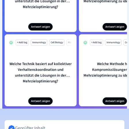
unterstützt die Lösungen in der
Mehrzieloptimierung zu iden
Mehrzieloptimierung?
Antwort zeigen
Antwort zeigen
+ Add tag
Immunology
Cell Biology
Mo
+ Add tag
Immunology
Cell
Welche Technik basiert auf kollektiver
Welche Methode hil
Verhaltenskoordination und
Kompromisslösungen i
unterstützt die Lösungen in der
Mehrzieloptimierung zu iden
Mehrzieloptimierung?
Antwort zeigen
Antwort zeigen
Geprüfter Inhalt