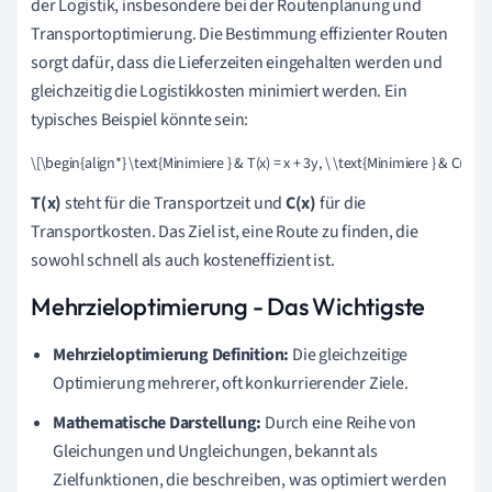
der Logistik, insbesondere bei der Routenplanung und
Transportoptimierung. Die Bestimmung effizienter Routen
sorgt dafür, dass die Lieferzeiten eingehalten werden und
gleichzeitig die Logistikkosten minimiert werden. Ein
typisches Beispiel könnte sein:
\[\begin{align*} \text{Minimiere } & T(x) = x + 3y, \ \text{Minimiere } & C(x) 
T(x)
steht für die Transportzeit und
C(x)
für die
Transportkosten. Das Ziel ist, eine Route zu finden, die
sowohl schnell als auch kosteneffizient ist.
Mehrzieloptimierung - Das Wichtigste
Mehrzieloptimierung Definition:
Die gleichzeitige
Optimierung mehrerer, oft konkurrierender Ziele.
Mathematische Darstellung:
Durch eine Reihe von
Gleichungen und Ungleichungen, bekannt als
Zielfunktionen, die beschreiben, was optimiert werden