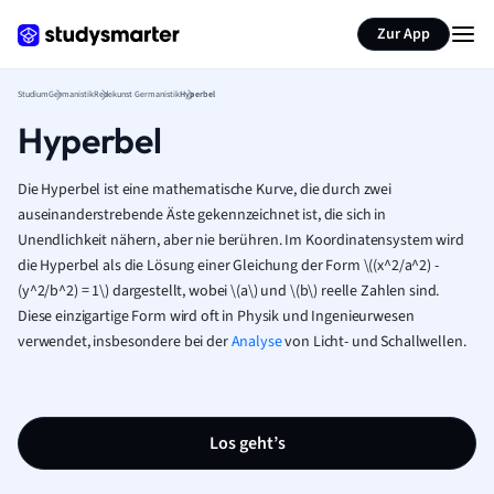
Zur App
Studium
Germanistik
Redekunst Germanistik
Hyperbel
Hyperbel
Die Hyperbel ist eine mathematische Kurve, die durch zwei
auseinanderstrebende Äste gekennzeichnet ist, die sich in
Unendlichkeit nähern, aber nie berühren. Im Koordinatensystem wird
die Hyperbel als die Lösung einer Gleichung der Form
\
((x^2/a^2) -
(y^2/b^2) = 1
\
) dargestellt, wobei
\
(a
\
) und
\
(b
\
) reelle Zahlen sind.
Diese einzigartige Form wird oft in Physik und Ingenieurwesen
verwendet, insbesondere bei der
Analyse
von Licht- und Schallwellen.
Los geht’s