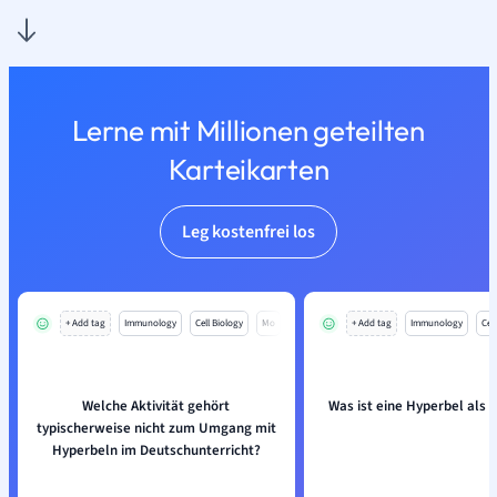
Lerne mit Millionen geteilten
Karteikarten
Leg kostenfrei los
+ Add tag
Immunology
Cell Biology
Mo
+ Add tag
Immunology
Cell
Welche Aktivität gehört
Was ist eine Hyperbel als S
typischerweise nicht zum Umgang mit
Hyperbeln im Deutschunterricht?