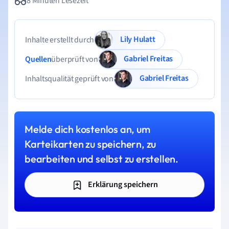
8 Minuten Lesezeit
Lily Hulatt
Inhalte erstellt durch
Gabriel Freitas
Quellen
überprüft von
Gabriel Freitas
Inhaltsqualität geprüft von
Melde dich kostenlos an, um
Karteikarten zu speichern, zu
bearbeiten und selbst zu erstellen.
Erklärung speichern