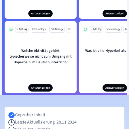
Antwort zeigen
Antwort zeigen
+ Add tag
Immunology
Cell Biology
Mo
+ Add tag
Immunology
Cell
Welche Aktivität gehört
Was ist eine Hyperbel als S
typischerweise nicht zum Umgang mit
Hyperbeln im Deutschunterricht?
Antwort zeigen
Antwort zeigen
Geprüfter Inhalt
Letzte Aktualisierung: 28.11.2024