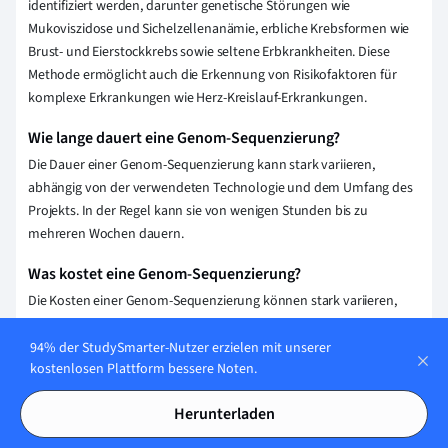
identifiziert werden, darunter genetische Störungen wie
Mukoviszidose und Sichelzellenanämie, erbliche Krebsformen wie
Brust- und Eierstockkrebs sowie seltene Erbkrankheiten. Diese
Methode ermöglicht auch die Erkennung von Risikofaktoren für
komplexe Erkrankungen wie Herz-Kreislauf-Erkrankungen.
Wie lange dauert eine Genom-Sequenzierung?
Die Dauer einer Genom-Sequenzierung kann stark variieren,
abhängig von der verwendeten Technologie und dem Umfang des
Projekts. In der Regel kann sie von wenigen Stunden bis zu
mehreren Wochen dauern.
Was kostet eine Genom-Sequenzierung?
Die Kosten einer Genom-Sequenzierung können stark variieren,
liegen aber meist zwischen 1.000 und 3.000 Euro, abhängig von der
Methode und der Genauigkeit der Sequenzierung. Preise sinken
94% der StudySmarter-Nutzer erzielen mit unserer
kostenlosen Plattform bessere Noten.
jedoch kontinuierlich aufgrund technologischer Fortschritte.
Herunterladen
Erklärung speichern