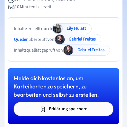
10 Minuten Lesezeit
Lily Hulatt
Inhalte erstellt durch
Gabriel Freitas
Quellen
überprüft von
Gabriel Freitas
Inhaltsqualität geprüft von
Melde dich kostenlos an, um
Karteikarten zu speichern, zu
bearbeiten und selbst zu erstellen.
Erklärung speichern