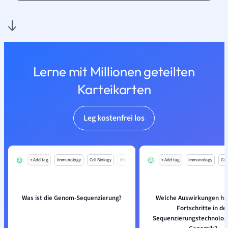
Lerne mit Millionen geteilten
Karteikarten
Leg kostenfrei los
+ Add tag
Immunology
Cell Biology
Mo
+ Add tag
Immunology
Cell
Was ist die Genom-Sequenzierung?
Welche Auswirkungen hat
Fortschritte in de
Sequenzierungstechnologi