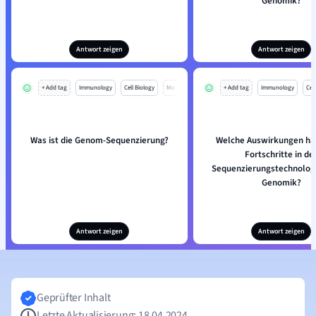
Genomik?
Antwort zeigen
Antwort zeigen
+ Add tag
Immunology
Cell Biology
Mo
+ Add tag
Immunology
Cell
Was ist die Genom-Sequenzierung?
Welche Auswirkungen hat
Fortschritte in de
Sequenzierungstechnologi
Genomik?
Antwort zeigen
Antwort zeigen
Geprüfter Inhalt
Letzte Aktualisierung: 18.04.2024