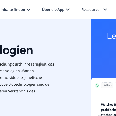
inhalte finden
Über die App
Ressourcen
Le
logien
schung durch ihre Fähigkeit, das
Technologien können
e individuelle genetische
aptive Biotechnologien sind der
+ Add tag
eren Verständnis des
Welches Be
praktisch
Biotechnolo