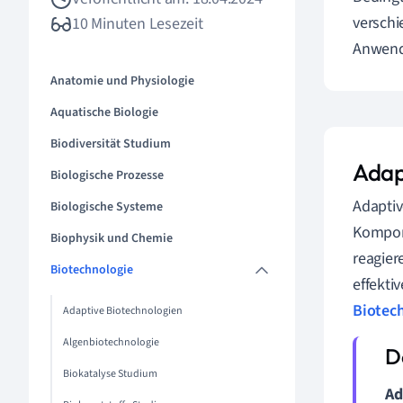
verschi
10 Minuten Lesezeit
Anwend
Anatomie und Physiologie
Aquatische Biologie
Biodiversität Studium
Adap
Biologische Prozesse
Adaptiv
Biologische Systeme
Kompone
Biophysik und Chemie
reagier
Biotechnologie
effekti
Biotec
Adaptive Biotechnologien
Algenbiotechnologie
Biokatalyse Studium
Ad