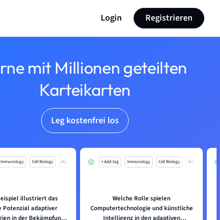
Login
Registrieren
rne mit Millionen geteilten
Karteikarten
Leg kostenfrei los
Immunology
Cell Biology
Mo
+ Add tag
Immunology
Cell Biology
Mo
ispiel illustriert das
Welche Rolle spielen
e Potenzial adaptiver
Computertechnologie und künstliche
gien in der Bekämpfung
Intelligenz in den adaptiven