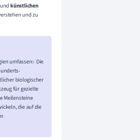
und
künstlichen
verstehen und zu
gien umfassen:- Die
hunderts-
tlicher biologischer
eug für gezielte
e Meilensteine
ckeln, die auf die
en