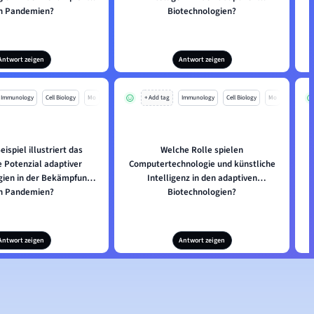
n Pandemien?
Biotechnologien?
Antwort zeigen
Antwort zeigen
Immunology
Cell Biology
Mo
+ Add tag
Immunology
Cell Biology
Mo
ispiel illustriert das
Welche Rolle spielen
e Potenzial adaptiver
Computertechnologie und künstliche
gien in der Bekämpfung
Intelligenz in den adaptiven
n Pandemien?
Biotechnologien?
Antwort zeigen
Antwort zeigen