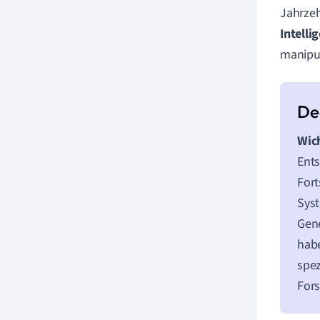
Jahrzeh
Intelli
manipul
Wic
Ent
Fort
Syst
Gene
habe
spez
Fors