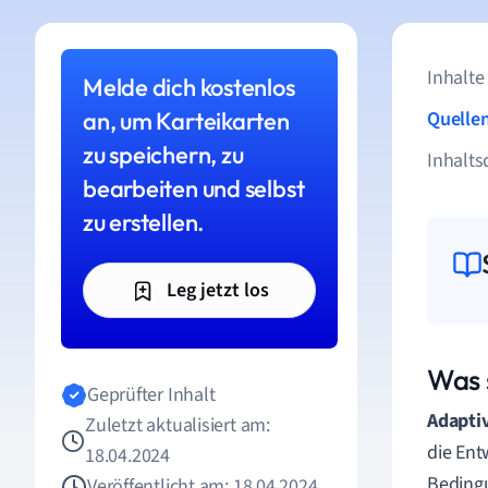
Inhalte
Melde dich kostenlos
an, um Karteikarten
Quelle
zu speichern, zu
Inhalts
bearbeiten und selbst
zu erstellen.
Leg jetzt los
Was 
Geprüfter Inhalt
Adapti
Zuletzt aktualisiert am:
die Ent
18.04.2024
Beding
Veröffentlicht am: 18.04.2024