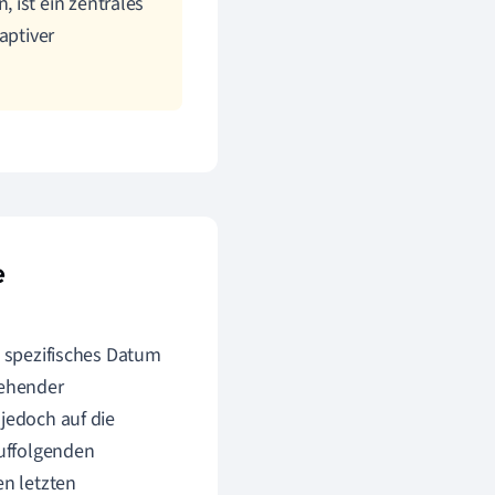
 ist ein zentrales
aptiver
e
n spezifisches Datum
tehender
 jedoch auf die
uffolgenden
en letzten