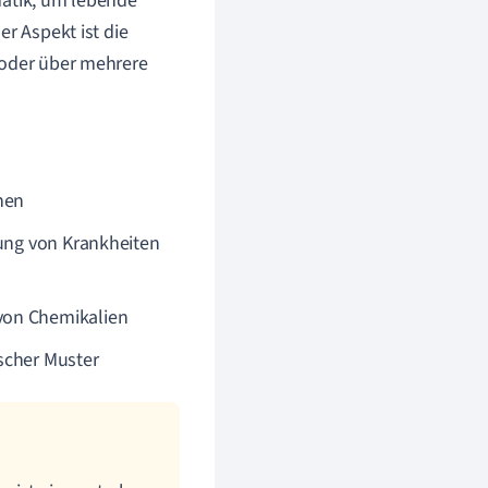
matik, um lebende
er Aspekt ist die
 oder über mehrere
nen
lung von Krankheiten
von Chemikalien
scher Muster