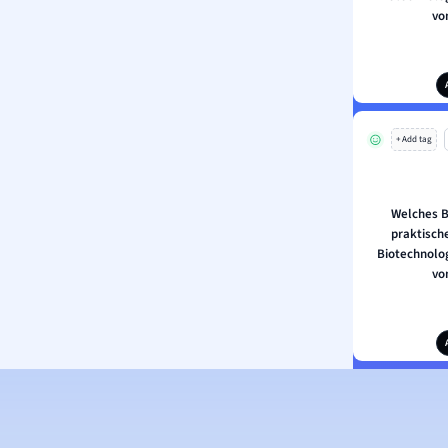
vo
+ Add tag
Welches Be
praktisch
Biotechnolo
vo