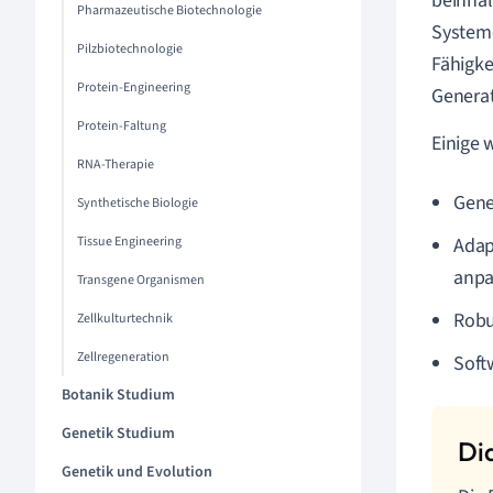
beinhal
Pharmazeutische Biotechnologie
Systeme
Pilzbiotechnologie
Fähigke
Protein-Engineering
Genera
Protein-Faltung
Einige 
RNA-Therapie
Gene
Synthetische Biologie
Tissue Engineering
Adap
anpa
Transgene Organismen
Robu
Zellkulturtechnik
Zellregeneration
Soft
Botanik Studium
Genetik Studium
Genetik und Evolution