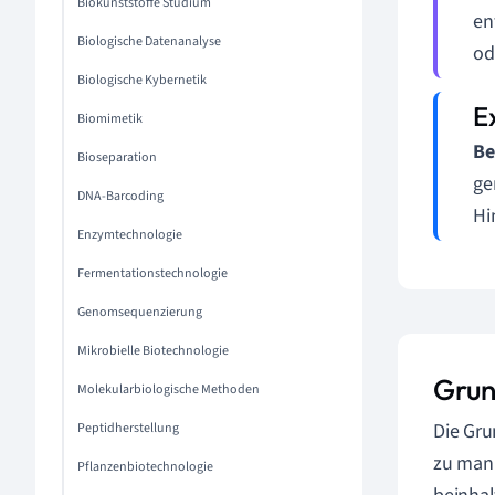
Biokunststoffe Studium
en
Biologische Datenanalyse
od
Biologische Kybernetik
Biomimetik
Be
Bioseparation
ge
DNA-Barcoding
Hi
Enzymtechnologie
Fermentationstechnologie
Genomsequenzierung
Mikrobielle Biotechnologie
Grun
Molekularbiologische Methoden
Die Gru
Peptidherstellung
zu mani
Pflanzenbiotechnologie