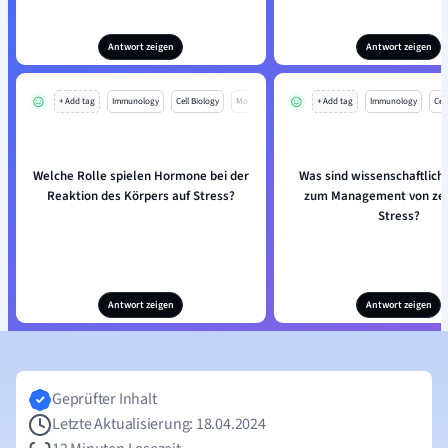
Antwort zeigen
Antwort zeigen
+ Add tag
Immunology
Cell Biology
Mo
+ Add tag
Immunology
Cell
Welche Rolle spielen Hormone bei der
Was sind wissenschaftlich
Reaktion des Körpers auf Stress?
zum Management von zel
Stress?
Antwort zeigen
Antwort zeigen
Geprüfter Inhalt
Letzte Aktualisierung: 18.04.2024