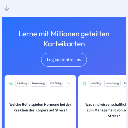
Lerne mit Millionen geteilten
Karteikarten
Leg kostenfrei los
+ Add tag
Immunology
Cell Biology
Mo
+ Add tag
Immunology
Cell
Welche Rolle spielen Hormone bei der
Was sind wissenschaftlich
Reaktion des Körpers auf Stress?
zum Management von zel
Stress?