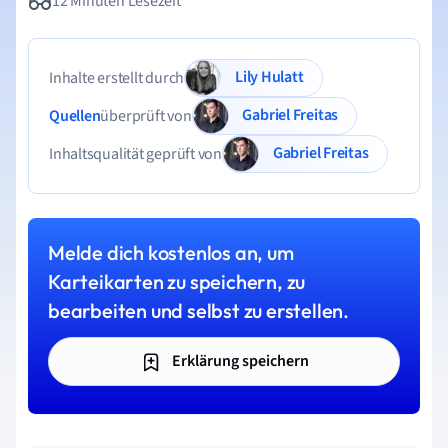
12 Minuten Lesezeit
Lily Hulatt
Inhalte erstellt durch
Gabriel Freitas
Quellen
überprüft von
Gabriel Freitas
Inhaltsqualität geprüft von
Melde dich kostenlos an, um
Karteikarten zu speichern, zu
bearbeiten und selbst zu erstellen.
Erklärung speichern