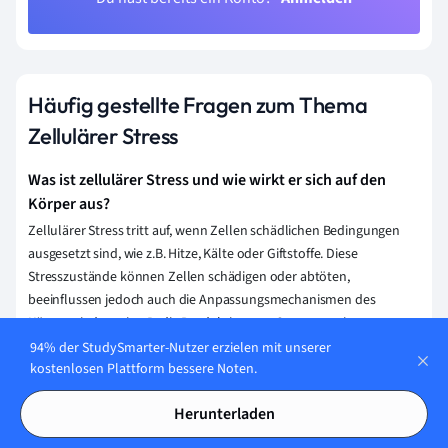
Häufig gestellte Fragen zum Thema
Zellulärer Stress
Was ist zellulärer Stress und wie wirkt er sich auf den
Körper aus?
Zellulärer Stress tritt auf, wenn Zellen schädlichen Bedingungen
ausgesetzt sind, wie z.B. Hitze, Kälte oder Giftstoffe. Diese
Stresszustände können Zellen schädigen oder abtöten,
beeinflussen jedoch auch die Anpassungsmechanismen des
Körpers, indem sie z.B. die Produktion von Stressproteinen
stimulieren, die beim Schutz und bei der Reparatur von Zellen
94% der StudySmarter-Nutzer erzielen mit unserer
kostenlosen Plattform bessere Noten.
helfen.
Welche Mechanismen verwendet die Zelle, um auf
Herunterladen
zellulären Stress zu reagieren?