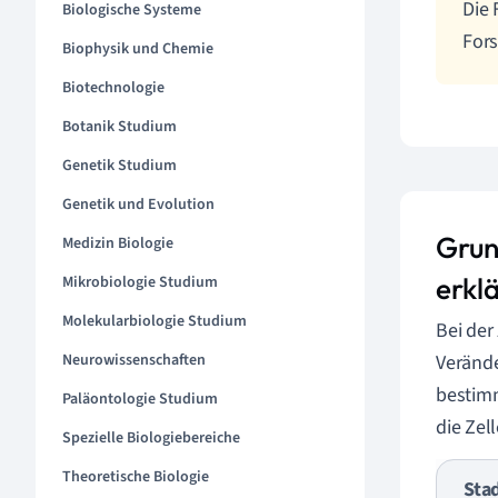
Die 
Biologische Systeme
Fors
Biophysik und Chemie
Biotechnologie
Botanik Studium
Genetik Studium
Genetik und Evolution
Grun
Medizin Biologie
erklä
Mikrobiologie Studium
Molekularbiologie Studium
Bei der
Neurowissenschaften
Verände
bestimm
Paläontologie Studium
die Zel
Spezielle Biologiebereiche
Theoretische Biologie
Sta