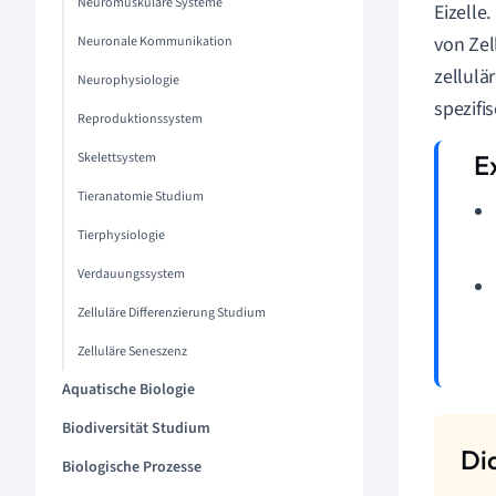
Neuromuskuläre Systeme
Eizelle
von Zel
Neuronale Kommunikation
zellulä
Neurophysiologie
spezifi
Reproduktionssystem
Skelettsystem
Tieranatomie Studium
Tierphysiologie
Verdauungssystem
Zelluläre Differenzierung Studium
Zelluläre Seneszenz
Aquatische Biologie
Biodiversität Studium
Biologische Prozesse