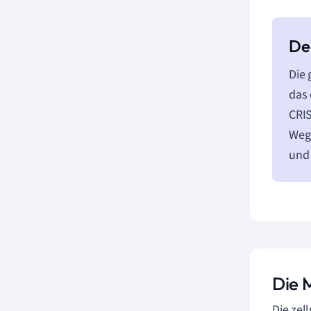
Die 
das
CRIS
Wege
und 
Die 
Die zel