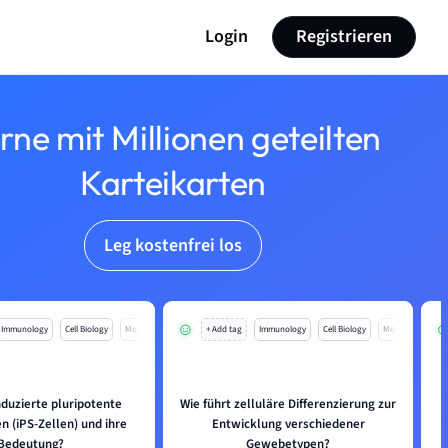
Login
Registrieren
rne mit Millionen geteilten
Karteikarten
Leg kostenfrei los
Immunology
Cell Biology
Mo
+ Add tag
Immunology
Cell Biology
Mo
nduzierte pluripotente
Wie führt zelluläre Differenzierung zur
 (iPS-Zellen) und ihre
Entwicklung verschiedener
Bedeutung?
Gewebetypen?