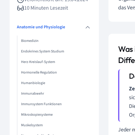
das Ver
10 Minuten Lesezeit
Anatomie und Physiologie
Biomedizin
Was i
Endokrines System Studium
Diff
Herz-Kreislauf-System
Hormonelle Regulation
Humanbiologie
Ze
Immunabwehr
si
Immunsystem Funktionen
Di
Or
Mikroskopiesysteme
Muskelsystem
Jeder m