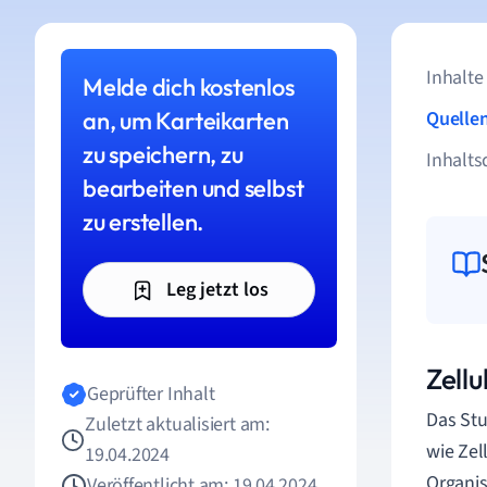
Inhalte
Melde dich kostenlos
an, um Karteikarten
Quelle
zu speichern, zu
Inhalts
bearbeiten und selbst
zu erstellen.
Leg jetzt los
Zellu
Geprüfter Inhalt
Das Stu
Zuletzt aktualisiert am:
wie Zel
19.04.2024
Organis
Veröffentlicht am: 19.04.2024