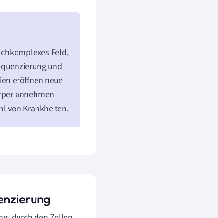
 hochkomplexes Feld,
equenzierung und
gien eröffnen neue
Körper annehmen
hl von Krankheiten.
renzierung
ang, durch den Zellen