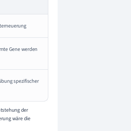
bsterneuerung
immte Gene werden
übung spezifischer
Entstehung der
erung wäre die