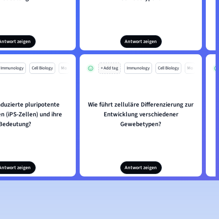
Antwort zeigen
Antwort zeigen
Immunology
Cell Biology
Mo
+ Add tag
Immunology
Cell Biology
Mo
nduzierte pluripotente
Wie führt zelluläre Differenzierung zur
 (iPS-Zellen) und ihre
Entwicklung verschiedener
Bedeutung?
Gewebetypen?
Antwort zeigen
Antwort zeigen