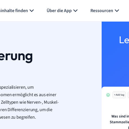
inhalte finden
Über die App
Ressourcen
Le
ierung
 spezialisieren, um
nomen ermöglicht es aus einer
+ Add tag
n Zelltypen wie Nerven-, Muskel-
ären Differenzierung, um die
Was sind i
esen zu begreifen.
Stammzellen