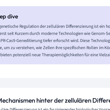
genetische Regulation der zellulären Differenzierung ist ein
 erst seit Kurzem durch moderne Technologien wie Genom-S
PR-Cas9-Geneditierung tiefer erforscht wird. Diese Technolo
, um zu verstehen, wie Zellen ihre spezifischen Rollen im 
bieten potenziell neue Therapiemöglichkeiten für eine Vielza
Mechanismen hinter der zellulären Diffe
luläre Differenzierung ist ein faszinierender biologischer Vorg