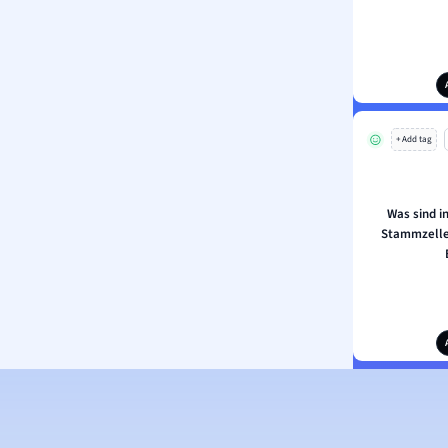
+ Add tag
Was sind i
Stammzellen