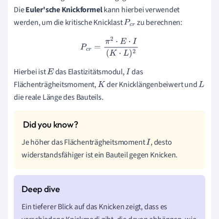
Die
Euler'sche Knickformel
kann hierbei verwendet
werden, um die kritische Knicklast
zu berechnen:
P
c
r
P
c
r
=
π
2
⋅
E
⋅
I
(
K
⋅
L
)
2
Hierbei ist
das Elastizitätsmodul,
das
E
I
Flächenträgheitsmoment,
der Knicklängenbeiwert und
K
L
die reale Länge des Bauteils.
Je höher das Flächenträgheitsmoment
, desto
I
widerstandsfähiger ist ein Bauteil gegen Knicken.
Ein tieferer Blick auf das Knicken zeigt, dass es