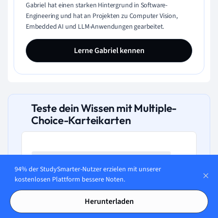
Gabriel hat einen starken Hintergrund in Software-
Engineering und hat an Projekten zu Computer Vision,
Embedded AI und LLM-Anwendungen gearbeitet.
Lerne Gabriel kennen
Teste dein Wissen mit Multiple-
Choice-Karteikarten
94% der StudySmarter-Nutzer erzielen mit unserer
Welche Faktoren beeinflussen die
kostenlosen Plattform bessere Noten.
Stabilität eines Bauteils gegen
Knicken?
Herunterladen