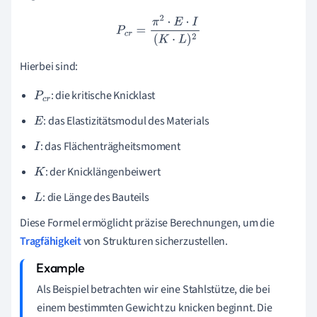
P
c
r
=
π
2
⋅
E
⋅
I
(
K
⋅
L
)
2
Hierbei sind:
: die kritische Knicklast
P
c
r
: das Elastizitätsmodul des Materials
E
: das Flächenträgheitsmoment
I
: der Knicklängenbeiwert
K
: die Länge des Bauteils
L
Diese Formel ermöglicht präzise Berechnungen, um die
Tragfähigkeit
von Strukturen sicherzustellen.
Als Beispiel betrachten wir eine Stahlstütze, die bei
einem bestimmten Gewicht zu knicken beginnt. Die