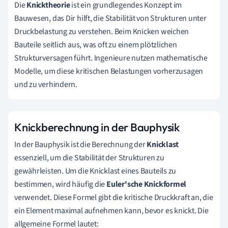
Die
Knicktheorie
ist ein grundlegendes Konzept im
Bauwesen, das Dir hilft, die Stabilität von Strukturen unter
Druckbelastung zu verstehen. Beim Knicken weichen
Bauteile seitlich aus, was oft zu einem plötzlichen
Strukturversagen führt. Ingenieure nutzen mathematische
Modelle, um diese kritischen Belastungen vorherzusagen
und zu verhindern.
Knickberechnung in der Bauphysik
In der Bauphysik ist die Berechnung der
Knicklast
essenziell, um die Stabilität der Strukturen zu
gewährleisten. Um die Knicklast eines Bauteils zu
bestimmen, wird häufig die
Euler'sche Knickformel
verwendet. Diese Formel gibt die kritische Druckkraft an, die
ein Element maximal aufnehmen kann, bevor es knickt. Die
allgemeine Formel lautet: