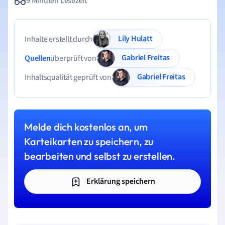
9 Minuten Lesezeit
Lily Hulatt
Inhalte erstellt durch
Gabriel Freitas
Quellen
überprüft von
Gabriel Freitas
Inhaltsqualität geprüft von
Melde dich kostenlos an, um
Karteikarten zu speichern, zu
bearbeiten und selbst zu erstellen.
Erklärung speichern