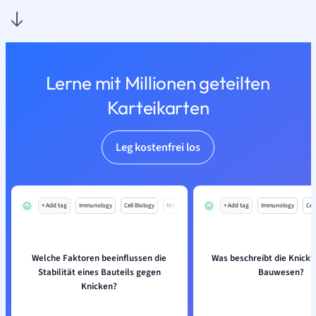
Lerne mit Millionen geteilten
Karteikarten
Leg kostenfrei los
+ Add tag
Immunology
Cell Biology
Mo
+ Add tag
Immunology
Cell
Welche Faktoren beeinflussen die
Was beschreibt die Knickt
Stabilität eines Bauteils gegen
Bauwesen?
Knicken?