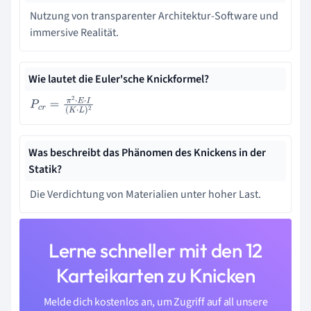
Nutzung von transparenter Architektur-Software und
immersive Realität.
Wie lautet die Euler'sche Knickformel?
P
c
r
=
π
2
⋅
E
⋅
I
(
K
⋅
L
)
2
Was beschreibt das Phänomen des Knickens in der
Statik?
Die Verdichtung von Materialien unter hoher Last.
Lerne schneller mit den 12
Karteikarten zu Knicken
Melde dich kostenlos an, um Zugriff auf all unsere