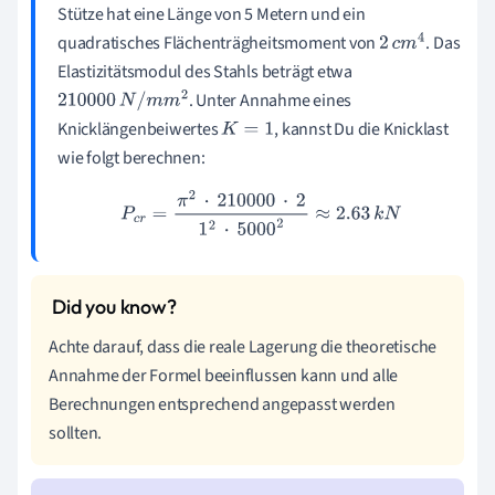
Stütze hat eine Länge von 5 Metern und ein
quadratisches Flächenträgheitsmoment von
. Das
2
c
m
4
Elastizitätsmodul des Stahls beträgt etwa
. Unter Annahme eines
210000
N
/
m
m
2
Knicklängenbeiwertes
, kannst Du die Knicklast
K
=
1
wie folgt berechnen:
P
c
r
=
π
2
⋅
210000
⋅
2
1
2
⋅
5000
2
≈
2.63
k
N
Achte darauf, dass die reale Lagerung die theoretische
Annahme der Formel beeinflussen kann und alle
Berechnungen entsprechend angepasst werden
sollten.