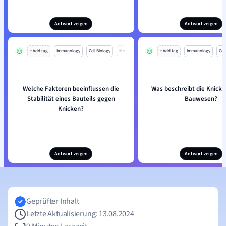
Antwort zeigen
Antwort zeigen
+ Add tag
Immunology
Cell Biology
Mo
+ Add tag
Immunology
Cell
Welche Faktoren beeinflussen die
Was beschreibt die Knickt
Stabilität eines Bauteils gegen
Bauwesen?
Knicken?
Antwort zeigen
Antwort zeigen
Geprüfter Inhalt
Letzte Aktualisierung: 13.08.2024