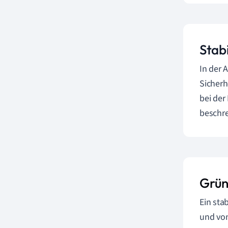
Stab
In der A
Sicherh
bei der
beschre
Grün
Ein sta
und von