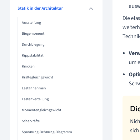
ausw
Statik in der Architektur
Die ela
Aussteifung
weiterh
Biegemoment
Technik
Durchbiegung
Verw
Kippstabilität
um e
Knicken
Opti
Kräftegleichgewicht
Schw
Lastannahmen
Lastenverteilung
Momentengleichgewicht
Nich
Scherkräfte
sich
Spannung-Dehnung-Diagramm