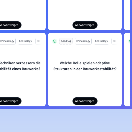
Antwort zeigen
Antwort zeigen
Immunology
Cell Biology
Mo
+ Add tag
Immunology
Cell Biology
Mo
Techniken verbessern die
Welche Rolle spielen adaptive
W
abilität eines Bauwerks?
Strukturen in der Bauwerksstabilität?
Antwort zeigen
Antwort zeigen