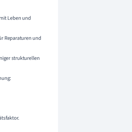
omit Leben und
für Reparaturen und
iger strukturellen
hung:
ätsfaktor.