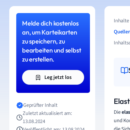
Inhalte
Melde dich kostenlos
an, um Karteikarten
Quelle
zu speichern, zu
Inhalts
bearbeiten und selbst
zu erstellen.
Leg jetzt los
Elast
Geprüfter Inhalt
Die
elas
Zuletzt aktualisiert am:
und Kon
13.08.2024
die Sic
Veröffentlicht am: 13.08.2024