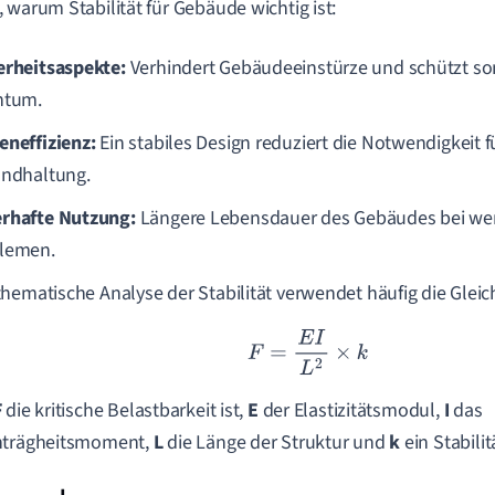
 warum Stabilität für Gebäude wichtig ist:
erheitsaspekte:
Verhindert Gebäudeeinstürze und schützt s
ntum.
eneffizienz:
Ein stabiles Design reduziert die Notwendigkeit 
andhaltung.
rhafte Nutzung:
Längere Lebensdauer des Gebäudes bei wen
lemen.
hematische Analyse der Stabilität verwendet häufig die Gleic
F
=
E
I
L
2
×
k
F
die kritische Belastbarkeit ist,
E
der Elastizitätsmodul,
I
das
nträgheitsmoment,
L
die Länge der Struktur und
k
ein Stabilit