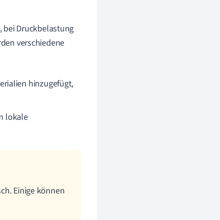
s, bei Druckbelastung
erden verschiedene
rialien hinzugefügt,
um lokale
isch. Einige können