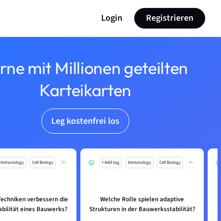
Login
Registrieren
rne mit Millionen geteilten
Karteikarten
Leg kostenfrei los
Immunology
Cell Biology
Mo
+ Add tag
Immunology
Cell Biology
Mo
Techniken verbessern die
Welche Rolle spielen adaptive
W
abilität eines Bauwerks?
Strukturen in der Bauwerksstabilität?