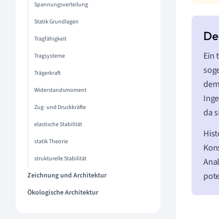
Spannungsverteilung
Statik Grundlagen
Tragfähigkeit
Ein 
Tragsysteme
sog
Trägerkraft
dem 
Widerstandsmoment
Inge
Zug- und Druckkräfte
da s
elastische Stabilität
Hist
statik Theorie
Kons
strukturelle Stabilität
Anal
pote
Zeichnung und Architektur
Ökologische Architektur