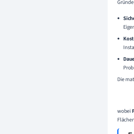
Gründe,
Sich
Eige
Kost
Inst
Daue
Prob
Die mat
wobei
Fläche