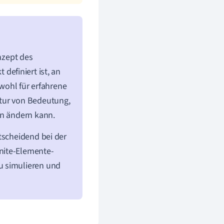
onzept des
 definiert ist, an
owohl für erfahrene
ktur von Bedeutung,
en ändern kann.
tscheidend bei der
nite-Elemente-
u simulieren und