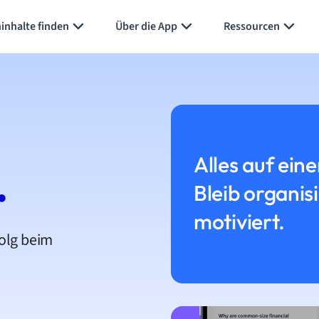
inhalte finden
Über die App
Ressourcen
Alles auf eine
.
Bleib organis
motiviert.
folg beim