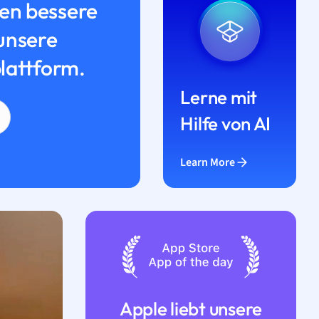
n bessere
unsere
lattform.
Lerne mit
Hilfe von AI
Learn More
Apple liebt unsere