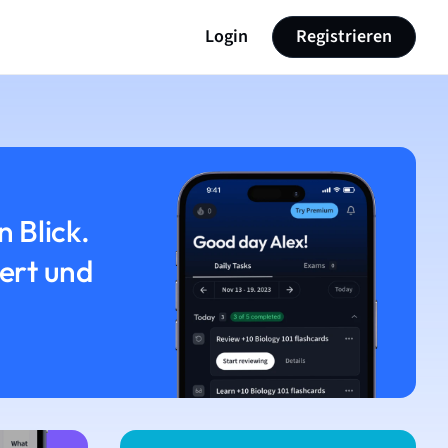
Login
Registrieren
n Blick.
iert und