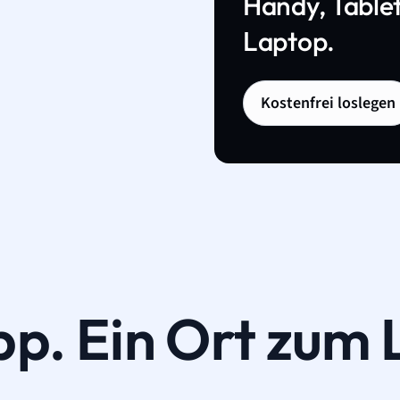
Handy, Tablet
Laptop.
Kostenfrei loslegen
pp. Ein Ort zum 