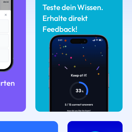
Teste dein Wissen.
Erhalte direkt
Feedback!
arten