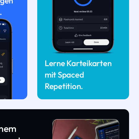
ngen
.
Lerne Karteikarten
mit Spaced
Repetition.
inem