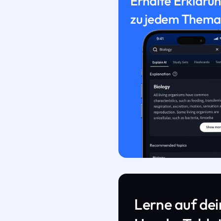
Erhalte Erkläru
zu jedem Thema
Lerne auf de