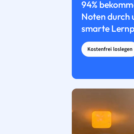
94% bekomme
Noten durch 
smarte Lernp
Kostenfrei loslegen