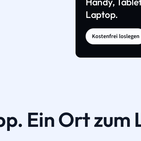
Handy, Tablet
Laptop.
Kostenfrei loslegen
pp. Ein Ort zum 