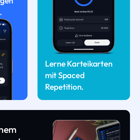
ngen
.
Lerne Karteikarten
mit Spaced
Repetition.
inem