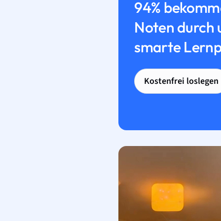
94% bekomme
Noten durch 
smarte Lernp
Kostenfrei loslegen