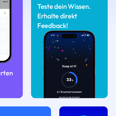
Teste dein Wissen.
Erhalte direkt
Feedback!
arten