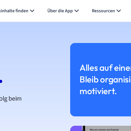
inhalte finden
Über die App
Ressourcen
Alles auf eine
.
Bleib organis
motiviert.
folg beim