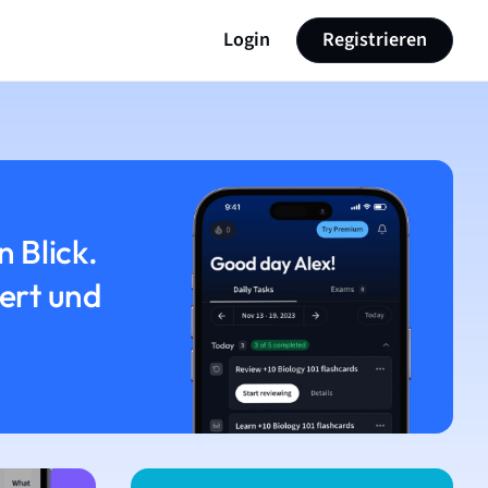
Login
Registrieren
n Blick.
iert und