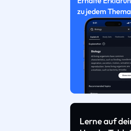
Erhalte Erkläru
zu jedem Thema
Lerne auf de