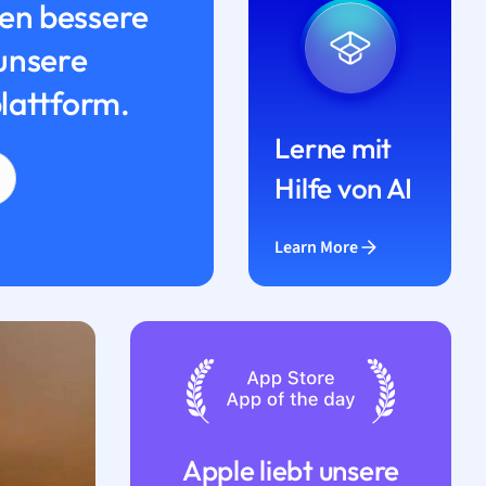
n bessere
unsere
lattform.
Lerne mit
Hilfe von AI
Learn More
Apple liebt unsere