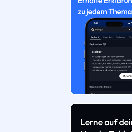
Erhalte Erkläru
zu jedem Thema
Lerne auf de