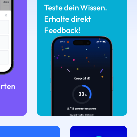
Teste dein Wissen.
Erhalte direkt
Feedback!
arten