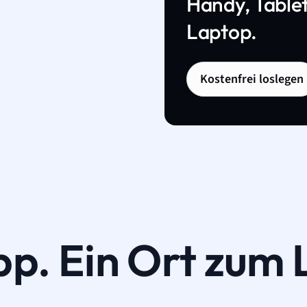
Handy, Tablet
Laptop.
Kostenfrei loslegen
pp. Ein Ort zum 