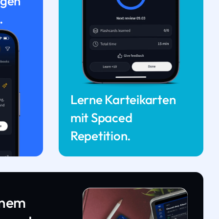
ngen
.
Lerne Karteikarten
mit Spaced
Repetition.
inem