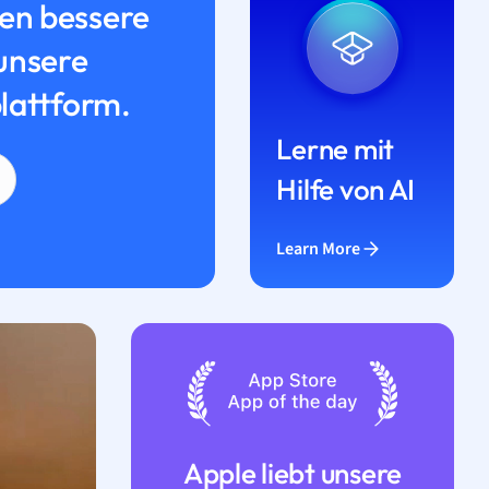
n bessere
unsere
lattform.
Lerne mit
Hilfe von AI
Learn More
Apple liebt unsere