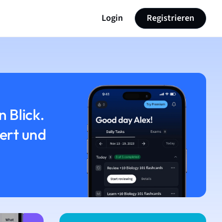
Login
Registrieren
n Blick.
iert und