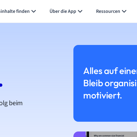
inhalte finden
Über die App
Ressourcen
Alles auf eine
.
Bleib organis
motiviert.
folg beim