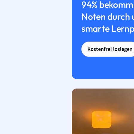
94% bekomme
Noten durch 
smarte Lernp
Kostenfrei loslegen